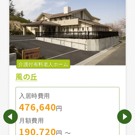
施設特集一覧
ブログ一覧
お気に入り一覧
介護付有料老人ホーム
風の丘
入居時費用
476,640
円
月額費用
190,720
円
〜