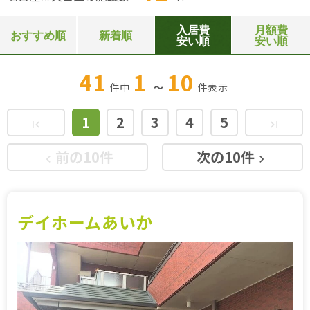
入居費
月額費
おすすめ順
新着順
安い順
安い順
41
1
10
件中
～
件
表示
1
2
3
4
5
first_page
last_page
前の10件
次の10件
keyboard_arrow_left
keyboard_arrow_right
デイホームあいか