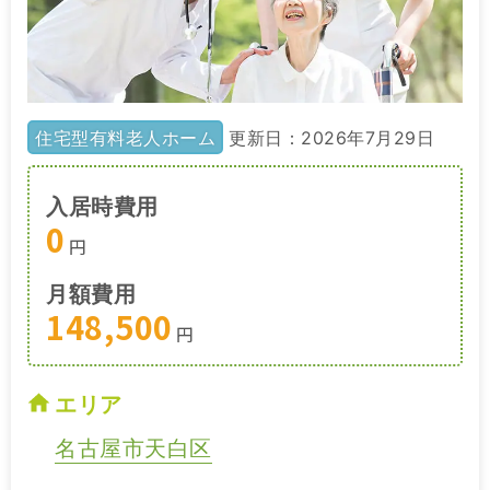
住宅型有料老人ホーム
更新日：2026年7月29日
入居時費用
0
円
月額費用
148,500
円
エリア
名古屋市天白区