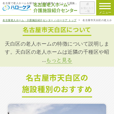
名古屋で老人ホームを探すなら【名古屋老人ホーム・介護施設紹介センター ハローケア】
お気に入り
一覧
メニュー
名古屋老人ホーム・介護施設紹介センター ハローケア トップ
名古屋市天白区の老人ホ
名古屋市天白区について
ハローケアに
ついて
老人ホームを
検索する
天白区の老人ホームの特徴について説明しま
す。天白区の老人ホームは近隣の千種区や昭
…
もっと見る
施設選びの
ポイント
名古屋市天白区の
ご入居までの
流れ
施設種別のおすすめ
会社概要
お役立ち情報
一覧