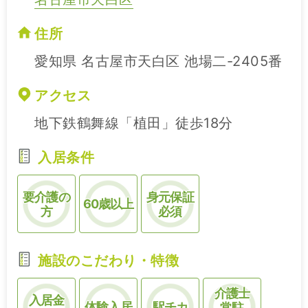
住所
愛知県 名古屋市天白区 池場二-2405番
アクセス
地下鉄鶴舞線「植田」徒歩18分
入居条件
要介護の
身元保証
60歳以上
方
必須
施設のこだわり・特徴
介護士
入居金
体験入居
駅チカ
常駐