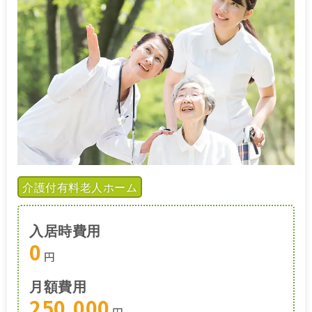
介護付有料老人ホーム
入居時費用
0
円
月額費用
250,000
円