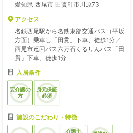
愛知県 西尾市 田貫町市川原73
アクセス
名鉄西尾駅から名鉄東部交通バス（平坂
方面）乗車し「田貫」下車、徒歩1分／
西尾市巡回バス六万石くるりんバス「田
貫」下車、徒歩1分
入居条件
要介護の
身元保証
方
必須
施設のこだわり・特徴
介護士