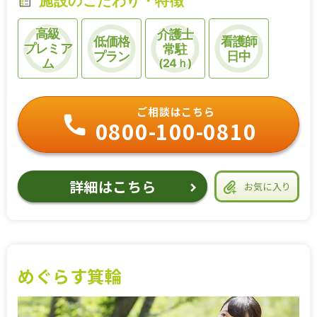
施設のこだわり・特徴
高級
介護士
低価格
看護師
プレミア
常駐
プラン
日中
ム
(24ｈ)
ご相談はこちら
0800-100-0810
詳細はこちら
お気に入り
めぐらす箕輪