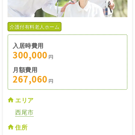
介護付有料老人ホーム
入居時費用
300,000
円
月額費用
267,060
円
エリア
西尾市
住所