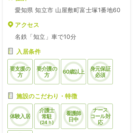
愛知県 知立市 山屋敷町富士塚1番地60
アクセス
名鉄「知立」車で10分
入居条件
要支援の
要介護の
身元保証
60歳以上
方
方
必須
施設のこだわり・特徴
ナース
介護士
看護師
体験入居
コール対
常駐
日中
(24ｈ)
応