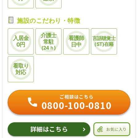
施設のこだわり・特徴
介護士
入居金
看護師
言語聴覚士
常駐
(ST)在籍
0円
日中
(24ｈ)
看取り
対応
ご相談はこちら
0800-100-0810
詳細はこちら
お気に入り