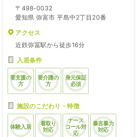
〒498-0032
愛知県 弥富市 平島中2丁目20番
アクセス
近鉄弥冨駅から徒歩16分
入居条件
要支援の
要介護の
身元保証
方
方
必須
施設のこだわり・特徴
ナース
看取り
暴言暴力
体験入居
コール対
対応
対応
応