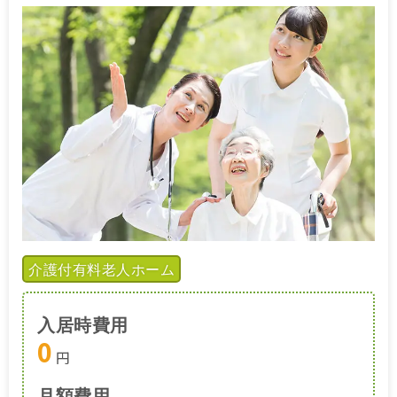
介護付有料老人ホーム
入居時費用
0
円
月額費用