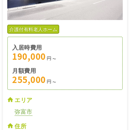
介護付有料老人ホーム
入居時費用
190,000
円
〜
月額費用
255,000
円
〜
エリア
弥富市
住所