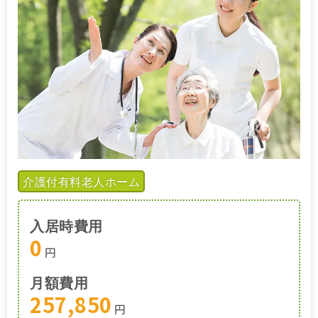
介護付有料老人ホーム
入居時費用
0
円
月額費用
257,850
円