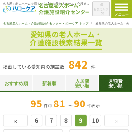
名古屋で老人ホームを探すなら【名古屋老人ホーム・介護施設紹介センター ハローケア】
お気に入り
一覧
メニュー
名古屋老人ホーム・介護施設紹介センター ハローケア トップ
愛知県の老人ホーム・介
愛知県の老人ホーム・
ハローケアに
ついて
介護施設検索結果一覧
老人ホームを
検索する
842
掲載している愛知県の施設数
件
施設選びの
ポイント
入居費
月額費
おすすめ順
新着順
安い順
安い順
ご入居までの
流れ
95
81
90
件中
～
件
表示
会社概要
6
7
8
9
10
first_page
last_page
お役立ち情報
一覧