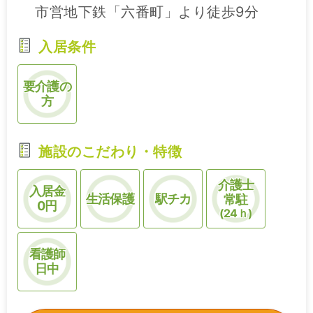
市営地下鉄「六番町」より徒歩9分
入居条件
要介護の
方
施設のこだわり・特徴
介護士
入居金
生活保護
駅チカ
常駐
0円
(24ｈ)
看護師
日中