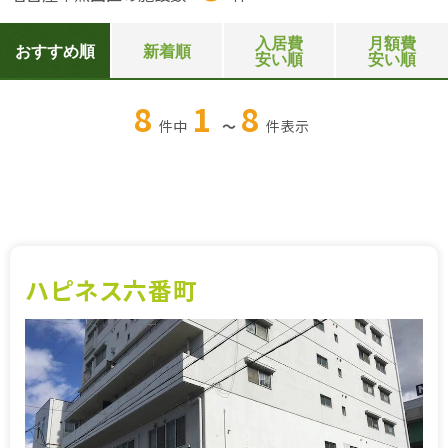
入居費
月額費
おすすめ順
新着順
安い順
安い順
8
1
8
件中
～
件
表示
ハピネス六番町