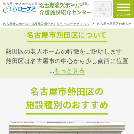
名古屋で老人ホームを探すなら【名古屋老人ホーム・介護施設紹介センター ハローケア】
お気に入り
一覧
メニュー
名古屋老人ホーム・介護施設紹介センター ハローケア トップ
名古屋市熱田区の老人ホ
名古屋市熱田区について
ハローケアに
ついて
老人ホームを
検索する
熱田区の老人ホームの特徴をご説明します。
熱田区は名古屋市の中心から少し南西に位置
…
もっと見る
施設選びの
ポイント
名古屋市熱田区の
ご入居までの
流れ
施設種別のおすすめ
会社概要
お役立ち情報
一覧