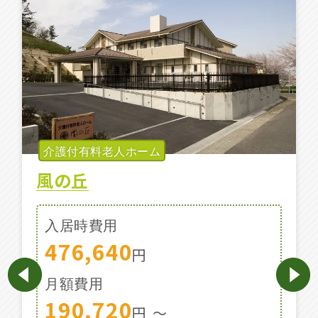
施設特集一覧
ブログ一覧
お気に入り一覧
介護付有料老人ホーム
風の丘
入居時費用
476,640
円
月額費用
190,720
円
〜