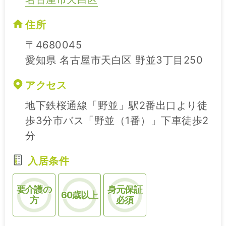
住所
〒4680045
愛知県 名古屋市天白区 野並3丁目250
アクセス
地下鉄桜通線「野並」駅2番出口より徒
歩3分市バス「野並（1番）」下車徒歩2
分
入居条件
要介護の
身元保証
60歳以上
方
必須