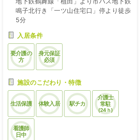
地下鉄鶴舞線「植田」より市バス地下鉄
鳴子北行き「一ツ山住宅口」停より徒歩
5分
入居条件
要介護の
身元保証
方
必須
施設のこだわり・特徴
介護士
生活保護
体験入居
駅チカ
常駐
(24ｈ)
看護師
日中