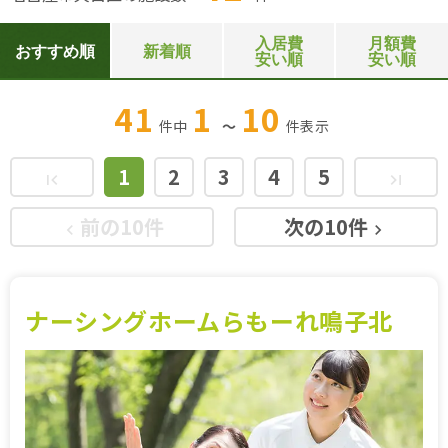
入居費
月額費
おすすめ順
新着順
安い順
安い順
41
1
10
件中
～
件
表示
1
2
3
4
5
first_page
last_page
前の10件
次の10件
keyboard_arrow_left
keyboard_arrow_right
ナーシングホームらもーれ鳴子北