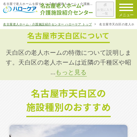
名古屋で老人ホームを探すなら【名古屋老人ホーム・介護施設紹介センター ハローケア】
お気に入り
一覧
メニュー
名古屋老人ホーム・介護施設紹介センター ハローケア トップ
名古屋市天白区の老人ホ
名古屋市天白区について
ハローケアに
ついて
老人ホームを
検索する
天白区の老人ホームの特徴について説明しま
す。天白区の老人ホームは近隣の千種区や昭
…
もっと見る
施設選びの
ポイント
名古屋市天白区の
ご入居までの
流れ
施設種別のおすすめ
会社概要
お役立ち情報
一覧