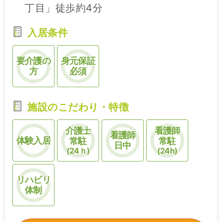
丁目」徒歩約4分
入居条件
要介護の
身元保証
方
必須
施設のこだわり・特徴
介護士
看護師
看護師
体験入居
常駐
常駐
日中
(24ｈ)
(24h)
リハビリ
体制