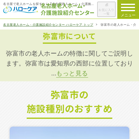
名古屋で老人ホームを探すなら【名古屋老人ホーム・介護施設紹介センター ハローケア】
お気に入り
一覧
メニュー
名古屋老人ホーム・介護施設紹介センター ハローケア トップ
弥富市の老人ホーム・介
弥富市について
ハローケアに
ついて
老人ホームを
検索する
弥富市の老人ホームの特徴に関してご説明し
ます。弥富市は愛知県の西部に位置しており
…
もっと見る
施設選びの
ポイント
弥富市の
ご入居までの
流れ
施設種別のおすすめ
会社概要
お役立ち情報
一覧