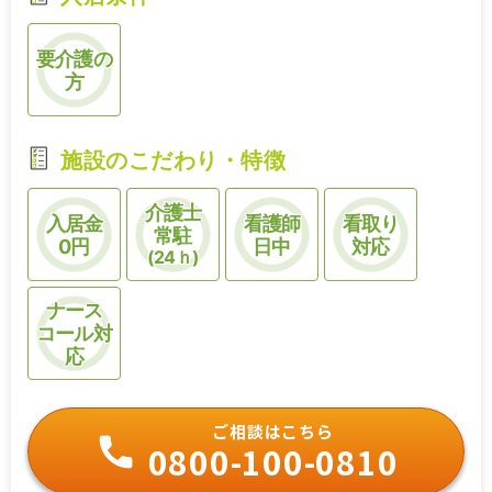
要介護の
方
施設のこだわり・特徴
介護士
入居金
看護師
看取り
常駐
0円
日中
対応
(24ｈ)
ナース
コール対
応
ご相談はこちら
0800-100-0810