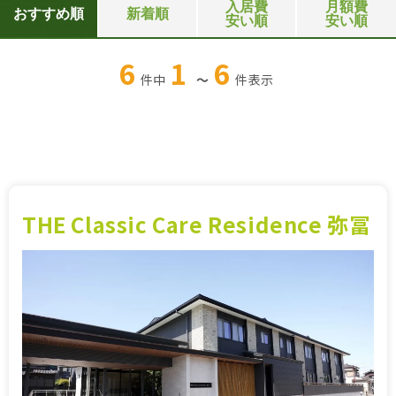
入居費
月額費
おすすめ順
新着順
安い順
安い順
6
1
6
件中
～
件
表示
THE Classic Care Residence 弥冨