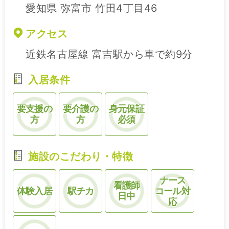
愛知県 弥富市 竹田4丁目46
アクセス
近鉄名古屋線 富吉駅から車で約9分
入居条件
要支援の
要介護の
身元保証
方
方
必須
施設のこだわり・特徴
ナース
看護師
体験入居
駅チカ
コール対
日中
応