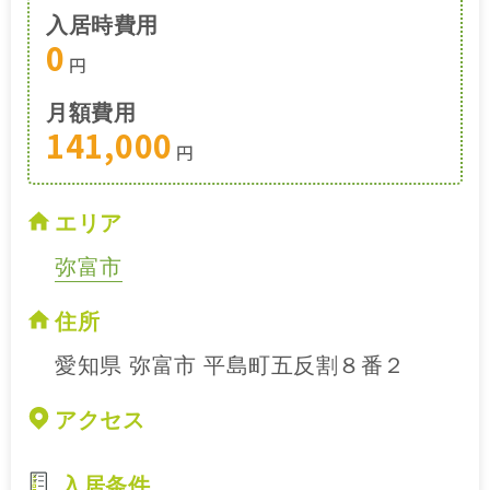
入居時費用
0
円
月額費用
141,000
円
エリア
弥富市
住所
愛知県 弥富市 平島町五反割８番２
アクセス
入居条件