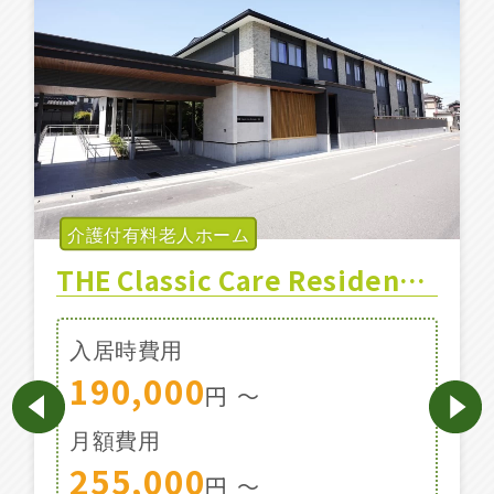
施設特集一覧
ブログ一覧
お気に入り一覧
介護付有料老人ホーム
THE Classic Care Residence 弥冨
入居時費用
190,000
円
〜
月額費用
255,000
円
〜