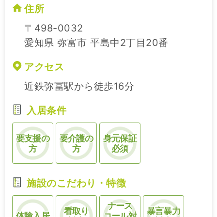
住所
〒498-0032
愛知県 弥富市 平島中2丁目20番
アクセス
近鉄弥冨駅から徒歩16分
入居条件
要支援の
要介護の
身元保証
方
方
必須
施設のこだわり・特徴
ナース
看取り
暴言暴力
体験入居
コール対