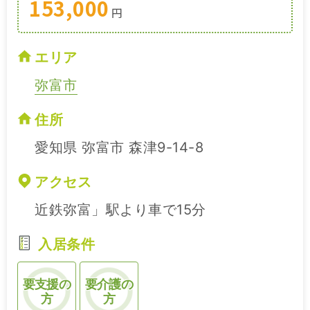
153,000
円
エリア
弥富市
住所
愛知県 弥富市 森津9-14-8
アクセス
近鉄弥富」駅より車で15分
入居条件
要支援の
要介護の
方
方