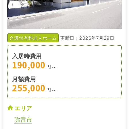
介護付有料老人ホーム
更新日：2026年7月29日
入居時費用
190,000
円
〜
月額費用
255,000
円
〜
エリア
弥富市