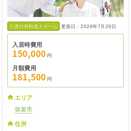
介護付有料老人ホーム
更新日：2026年7月29日
入居時費用
150,000
円
月額費用
181,500
円
エリア
弥富市
住所