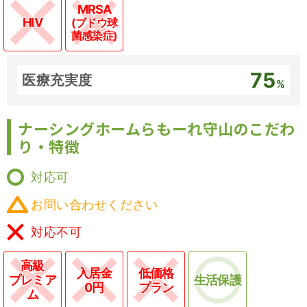
MRSA
HIV
(ブドウ球
菌感染症)
75
医療充実度
%
ナーシングホームらもーれ守山のこだわ
り・特徴
対応可
お問い合わせください
対応不可
高級
入居金
低価格
プレミア
生活保護
0円
プラン
ム