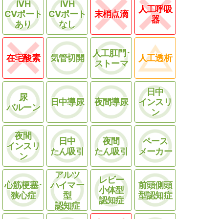
IVH
IVH
人工呼吸
CVポート
CVポート
末梢点滴
器
あり
なし
人工肛門･
在宅酸素
気管切開
人工透析
ストーマ
日中
尿
日中導尿
夜間導尿
インスリ
バルーン
ン
夜間
日中
夜間
ペース
インスリ
たん吸引
たん吸引
メーカー
ン
アルツ
レビー
心筋梗塞･
ハイマー
前頭側頭
小体型
狭心症
型
型認知症
認知症
認知症