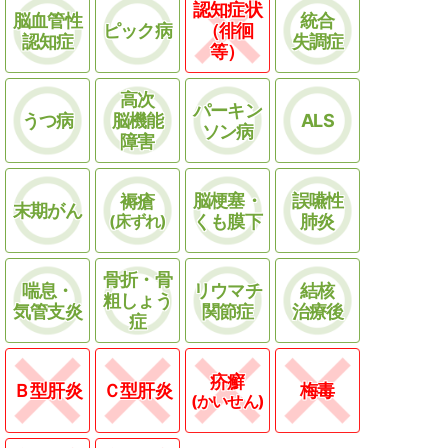
認知症状
脳血管性
統合
ピック病
（徘徊
認知症
失調症
等）
高次
パーキン
うつ病
脳機能
ALS
ソン病
障害
脳梗塞・
誤嚥性
褥瘡
末期がん
(床ずれ)
くも膜下
肺炎
骨折・骨
喘息・
リウマチ
結核
粗しょう
気管支炎
関節症
治療後
症
疥癬
Ｂ型肝炎
Ｃ型肝炎
梅毒
(かいせん)