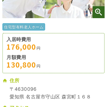
施設特集一覧
ブログ一覧
住宅型有料老人ホーム
入居時費用
お気に入り一覧
176,000
円
月額費用
130,800
円
住所
〒4630096
愛知県 名古屋市守山区 森宮町１６８