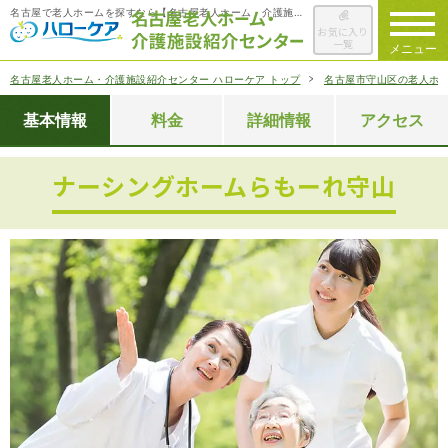
名古屋で老人ホームを探すなら【名古屋老人ホーム・介護施設紹介センター ハローケア】
お気に入り
一覧
メニュー
名古屋老人ホーム・介護施設紹介センター ハローケア トップ
名古屋市守山区の老人ホ
ハローケアに
ついて
基本情報
料金
詳細情報
アクセス
老人ホームを
検索する
ナーシングホームらもーれ守山
施設選びの
ポイント
ご入居までの
流れ
会社概要
お役立ち情報
一覧