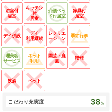
キッチン
浴室付
介護ベッ
家具付
付
居室
ド付居室
居室
居室
デイ
レクリエ
デイ併設
季節行事
利用継続
ーション
理美容
ネット
園芸・庭
喫煙
サービス
利用
園
飲酒
ペット
38
こだわり充実度
%