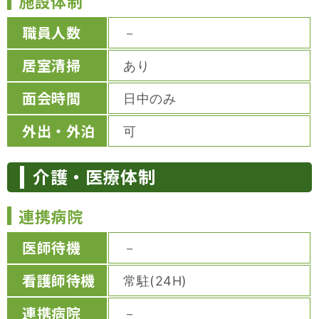
施設体制
職員人数
－
居室清掃
あり
面会時間
日中のみ
外出・外泊
可
介護・医療体制
連携病院
医師待機
－
看護師待機
常駐(24H)
連携病院
－