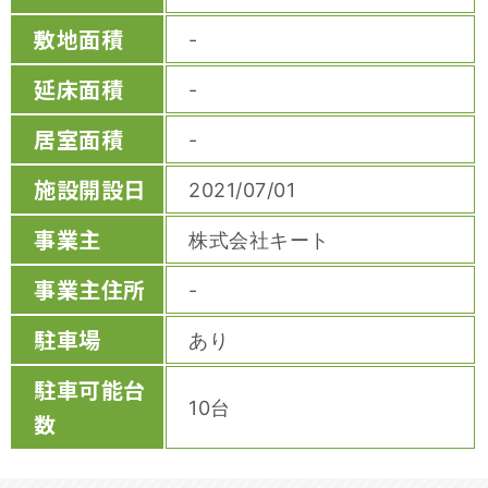
敷地面積
-
延床面積
-
居室面積
-
施設開設日
2021/07/01
事業主
株式会社キート
事業主住所
-
駐車場
あり
駐車可能台
10台
数