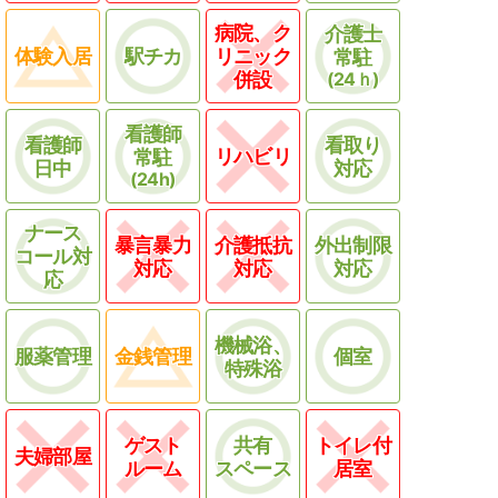
病院、ク
介護士
体験入居
駅チカ
リニック
常駐
併設
(24ｈ)
看護師
看護師
看取り
リハビリ
常駐
日中
対応
(24h)
ナース
暴言暴力
介護抵抗
外出制限
コール対
対応
対応
対応
応
機械浴、
服薬管理
金銭管理
個室
特殊浴
ゲスト
共有
トイレ付
夫婦部屋
ルーム
スペース
居室