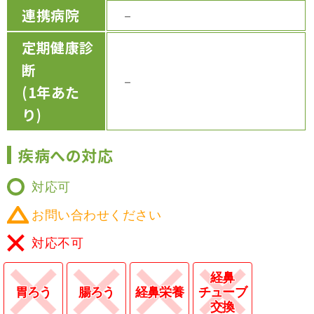
連携病院
－
定期健康診
断
－
(1年あた
り)
疾病への対応
対応可
お問い合わせください
対応不可
経鼻
胃ろう
腸ろう
経鼻栄養
チューブ
交換