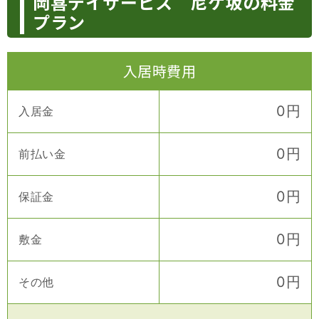
岡喜デイサービス 尼ケ坂の料金
プラン
入居時費用
0
円
入居金
0
円
前払い金
0
円
保証金
0
円
敷金
0
円
その他