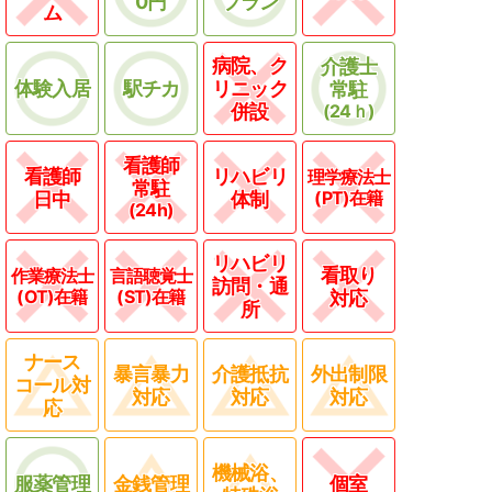
0円
プラン
ム
病院、ク
介護士
体験入居
駅チカ
リニック
常駐
併設
(24ｈ)
看護師
看護師
リハビリ
理学療法士
常駐
(PT)在籍
日中
体制
(24h)
リハビリ
看取り
作業療法士
言語聴覚士
訪問・通
(OT)在籍
(ST)在籍
対応
所
ナース
暴言暴力
介護抵抗
外出制限
コール対
対応
対応
対応
応
機械浴、
服薬管理
金銭管理
個室