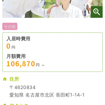
施設特集一覧
ブログ一覧
その他
入居時費用
お気に入り一覧
0
円
月額費用
106,870
円
〜
住所
〒4620834
愛知県 名古屋市北区 長田町1-14-1