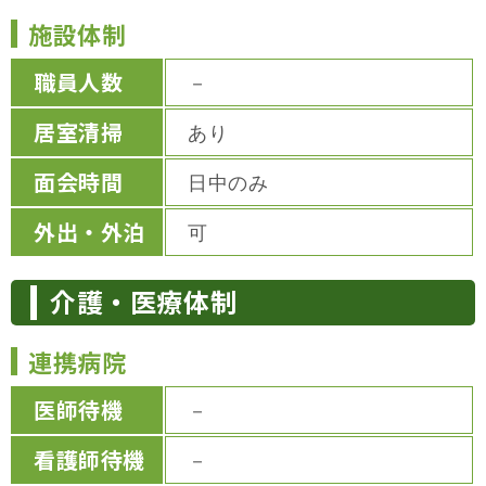
施設体制
職員人数
－
居室清掃
あり
面会時間
日中のみ
外出・外泊
可
介護・医療体制
連携病院
医師待機
－
看護師待機
－