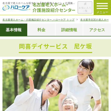
名古屋で老人ホームを探すなら【名古屋老人ホーム・介護施設紹介センター ハローケア】
お気に入り
一覧
メニュー
名古屋老人ホーム・介護施設紹介センター ハローケア トップ
名古屋市北区の老人ホー
ハローケアに
ついて
基本情報
料金
詳細情報
アクセス
老人ホームを
検索する
岡喜デイサービス 尼ケ坂
施設選びの
ポイント
ご入居までの
流れ
会社概要
お役立ち情報
一覧