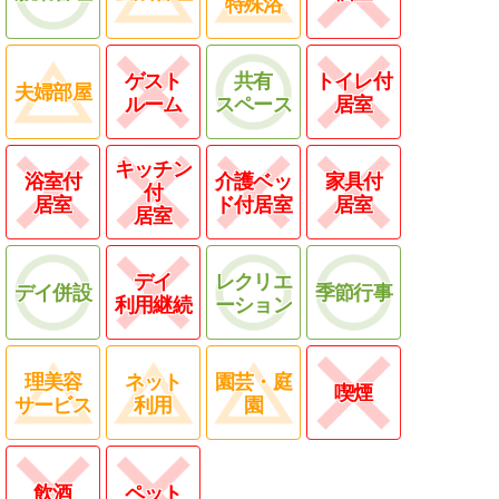
特殊浴
ゲスト
共有
トイレ付
夫婦部屋
ルーム
スペース
居室
キッチン
浴室付
介護ベッ
家具付
付
居室
ド付居室
居室
居室
デイ
レクリエ
デイ併設
季節行事
利用継続
ーション
理美容
ネット
園芸・庭
喫煙
サービス
利用
園
飲酒
ペット