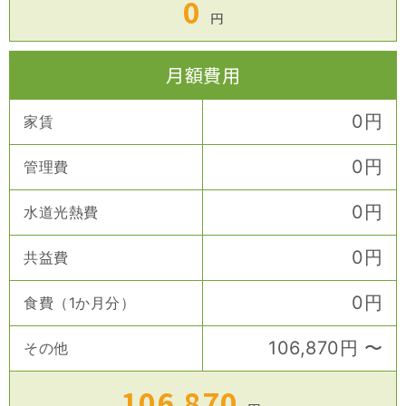
0
円
月額費用
0
円
家賃
0
円
管理費
0
円
水道光熱費
0
円
共益費
0
円
食費（1か月分）
106,870
円
〜
その他
106,870