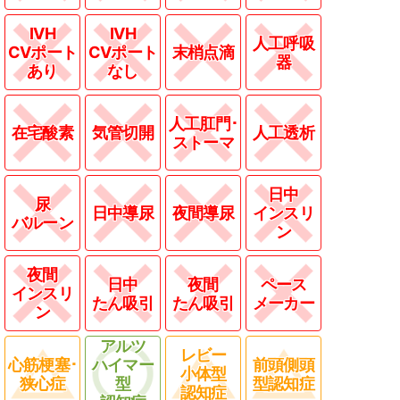
IVH
IVH
人工呼吸
CVポート
CVポート
末梢点滴
器
あり
なし
人工肛門･
在宅酸素
気管切開
人工透析
ストーマ
日中
尿
日中導尿
夜間導尿
インスリ
バルーン
ン
夜間
日中
夜間
ペース
インスリ
たん吸引
たん吸引
メーカー
ン
アルツ
レビー
心筋梗塞･
ハイマー
前頭側頭
小体型
狭心症
型
型認知症
認知症