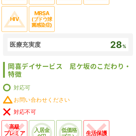
MRSA
HIV
(ブドウ球
菌感染症)
28
医療充実度
%
岡喜デイサービス 尼ケ坂のこだわり・
特徴
対応可
お問い合わせください
対応不可
高級
入居金
低価格
プレミア
生活保護