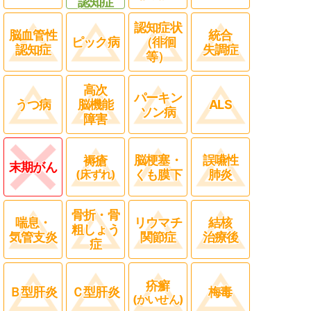
認知症
認知症状
脳血管性
統合
ピック病
（徘徊
認知症
失調症
等）
高次
パーキン
うつ病
脳機能
ALS
ソン病
障害
脳梗塞・
誤嚥性
褥瘡
末期がん
(床ずれ)
くも膜下
肺炎
骨折・骨
喘息・
リウマチ
結核
粗しょう
気管支炎
関節症
治療後
症
疥癬
Ｂ型肝炎
Ｃ型肝炎
梅毒
(かいせん)