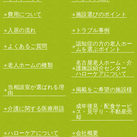
費用について
施設選びのポイント
入居の流れ
トラブル事例
認知症の方の老人ホー
よくあるご質問
ムを選ぶポイント
名古屋老人ホーム・介
老人ホームの種類
護施設紹介センター
ハローケアについて
当相談室が選ばれる理
掲載をご希望の施設様
由
成年後見・配食サービ
介護に関する医療用語
ス・見守り・不動産売
却
ハローケアについて
会社概要