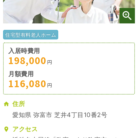
施設特集一覧
ブログ一覧
住宅型有料老人ホーム
入居時費用
お気に入り一覧
198,000
円
月額費用
116,080
円
住所
愛知県 弥富市 芝井4丁目10番2号
アクセス