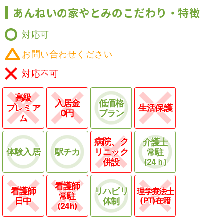
あんねいの家やとみのこだわり・特徴
対応可
お問い合わせください
対応不可
高級
入居金
低価格
プレミア
生活保護
0円
プラン
ム
病院、ク
介護士
体験入居
駅チカ
リニック
常駐
併設
(24ｈ)
看護師
看護師
リハビリ
理学療法士
常駐
(PT)在籍
日中
体制
(24h)