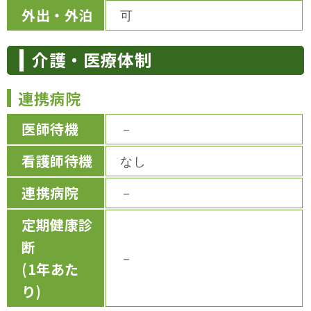
外出・外泊
可
介護・医療体制
連携病院
医師待機
－
看護師待機
なし
連携病院
－
定期健康診
断
－
(1年あた
り)