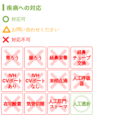
疾病への対応
対応可
お問い合わせください
対応不可
経鼻
胃ろう
腸ろう
経鼻栄養
チューブ
交換
IVH
IVH
人工呼吸
CVポート
CVポート
末梢点滴
器
あり
なし
人工肛門･
在宅酸素
気管切開
人工透析
ストーマ