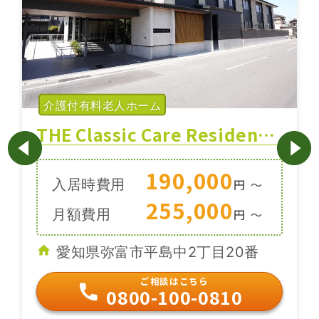
介護付有料老人ホーム
THE Classic Care Residence 弥冨
190,000
入居時費用
円
〜
255,000
月額費用
円
〜
愛知県弥富市平島中2丁目20番
ご相談はこちら
0800-100-0810