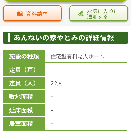
お気に入りに
資料請求
追加する
あんねいの家やとみの詳細情報
施設の種類
住宅型有料老人ホーム
定員（戸）
-
定員（人）
22人
敷地面積
-
延床面積
-
居室面積
-