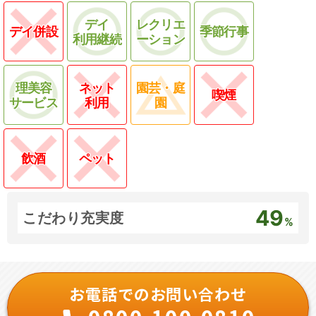
デイ
レクリエ
デイ併設
季節行事
利用継続
ーション
理美容
ネット
園芸・庭
喫煙
サービス
利用
園
飲酒
ペット
49
こだわり充実度
%
お電話でのお問い合わせ