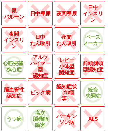
日中
尿
日中導尿
夜間導尿
インスリ
バルーン
ン
夜間
日中
夜間
ペース
インスリ
たん吸引
たん吸引
メーカー
ン
アルツ
レビー
心筋梗塞･
ハイマー
前頭側頭
小体型
狭心症
型
型認知症
認知症
認知症
認知症状
脳血管性
統合
ピック病
（徘徊
認知症
失調症
等）
高次
パーキン
うつ病
脳機能
ALS
ソン病
障害