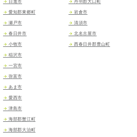
日進市
丹羽郡大口町
愛知郡東郷町
岩倉市
瀬戸市
清須市
春日井市
北名古屋市
小牧市
西春日井郡豊山町
稲沢市
一宮市
弥富市
あま市
愛西市
津島市
海部郡蟹江町
海部郡大治町