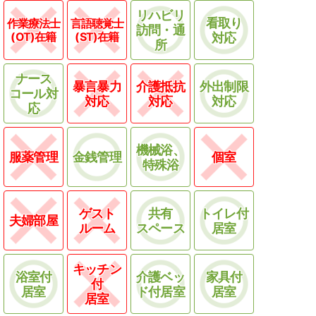
リハビリ
看取り
作業療法士
言語聴覚士
訪問・通
(OT)在籍
(ST)在籍
対応
所
ナース
暴言暴力
介護抵抗
外出制限
コール対
対応
対応
対応
応
機械浴、
服薬管理
金銭管理
個室
特殊浴
ゲスト
共有
トイレ付
夫婦部屋
ルーム
スペース
居室
キッチン
浴室付
介護ベッ
家具付
付
居室
ド付居室
居室
居室