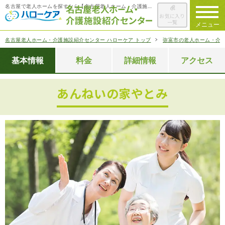
名古屋で老人ホームを探すなら【名古屋老人ホーム・介護施設紹介センター ハローケア】
お気に入り
一覧
メニュー
名古屋老人ホーム・介護施設紹介センター ハローケア トップ
弥富市の老人ホーム・介
ハローケアに
ついて
基本情報
料金
詳細情報
アクセス
老人ホームを
検索する
あんねいの家やとみ
施設選びの
ポイント
ご入居までの
流れ
会社概要
お役立ち情報
一覧