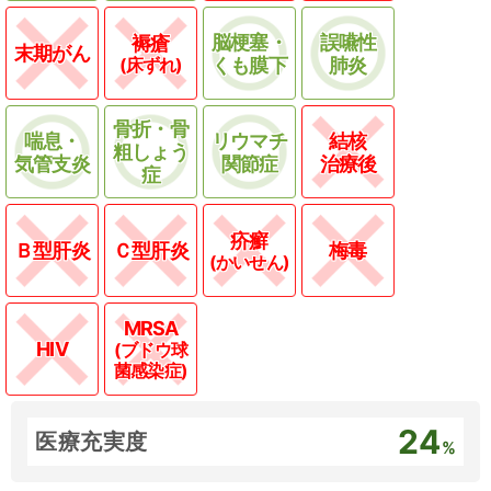
脳梗塞・
誤嚥性
褥瘡
末期がん
(床ずれ)
くも膜下
肺炎
骨折・骨
喘息・
リウマチ
結核
粗しょう
気管支炎
関節症
治療後
症
疥癬
Ｂ型肝炎
Ｃ型肝炎
梅毒
(かいせん)
MRSA
HIV
(ブドウ球
菌感染症)
24
医療充実度
%