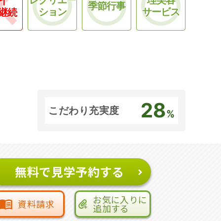
季節行事
ション
サービス
継続
28
こだわり充実度
%
無料で見学予約する
お気に入りに
資料請求
追加する