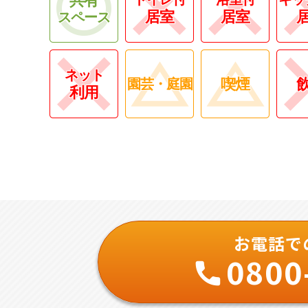
居室
居室
スペース
ネット
喫煙
園芸・庭園
利用
お電話で
0800