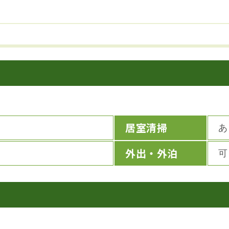
居室清掃
あ
外出・外泊
可