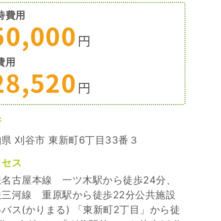
時費用
50,000
円
費用
28,520
円
所
県 刈谷市 東新町6丁目33番３
クセス
鉄名古屋本線 一ツ木駅から徒歩24分、
鉄三河線 重原駅から徒歩22分公共施設
バス(かりまる) 「東新町2丁目」から徒