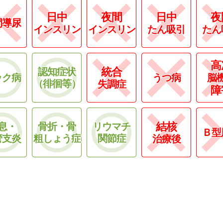
日中
夜間
日中
夜
間導尿
インスリン
インスリン
たん吸引
たん
高
統合
認知症状
ック病
うつ病
脳
（徘徊等）
失調症
障
結核
息・
骨折・骨
リウマチ
Ｂ型
管支炎
粗しょう症
関節症
治療後