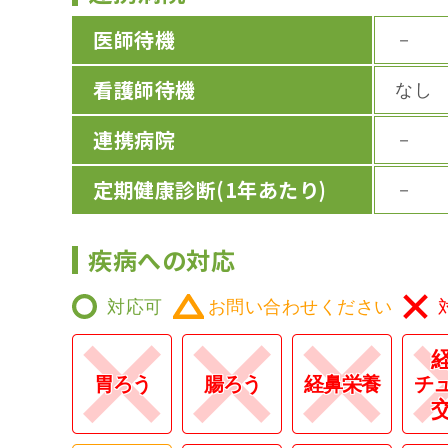
医師待機
－
看護師待機
なし
連携病院
－
定期健康診断
(1年あたり)
－
疾病への対応
対応可
お問い合わせください
胃ろう
腸ろう
経鼻栄養
チ