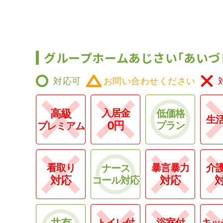
グループホームあじさい｢あいづ
対応可
お問い合わせください
高級
入居金
低価格
生
0円
プラン
プレミアム
看取り
暴言暴力
介
ナース
対応
対応
コール対応
共有
トイレ付
浴室付
キッ