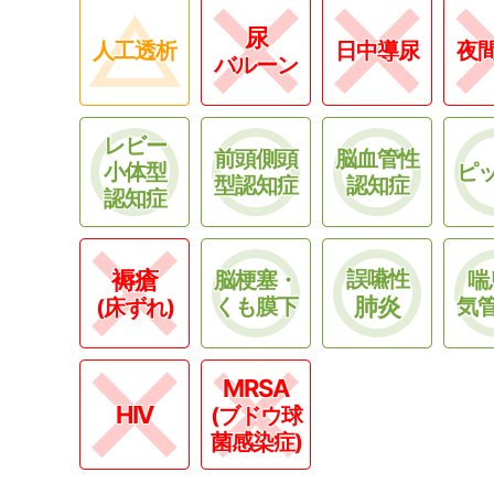
尿
人工透析
日中導尿
夜
バルーン
レビー
前頭側頭
脳血管性
小体型
ピ
型認知症
認知症
認知症
褥瘡
誤嚥性
脳梗塞・
喘
肺炎
くも膜下
気
(床ずれ)
MRSA
HIV
(ブドウ球
菌感染症)