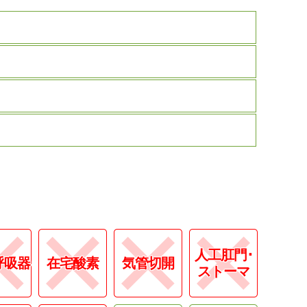
人工肛門･
呼吸器
在宅酸素
気管切開
ストーマ