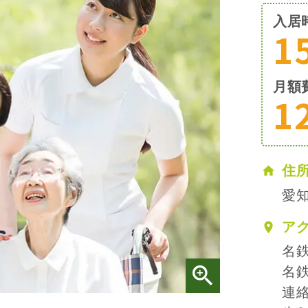
入居
1
月額
1
住
愛知
ア
名
名
連絡