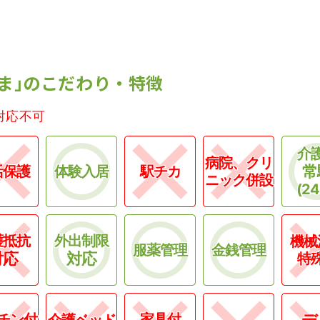
ま｣のこだわり・特徴
対応不可
介
病院、クリ
常
活保護
体験入居
駅チカ
ニック併設
(2
護抵抗
外出制限
機械
服薬管理
金銭管理
対応
対応
特
チン付
家具付
デ
介護ベッド