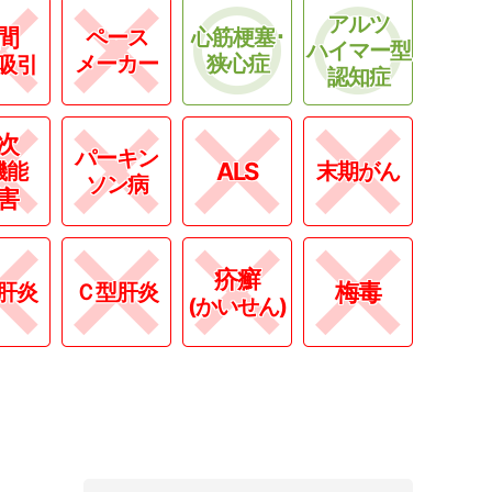
アルツ
間
ペース
心筋梗塞･
ハイマー型
メーカー
狭心症
吸引
認知症
次
パーキン
ALS
機能
末期がん
ソン病
害
疥癬
梅毒
肝炎
Ｃ型肝炎
(かいせん)