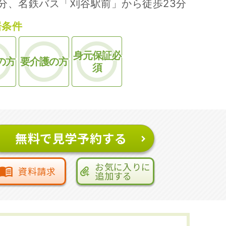
6分、名鉄バス「刈谷駅前」から徒歩23分
居条件
身元保証必
の方
要介護の方
須
無料で見学予約する
お気に入りに
資料請求
追加する