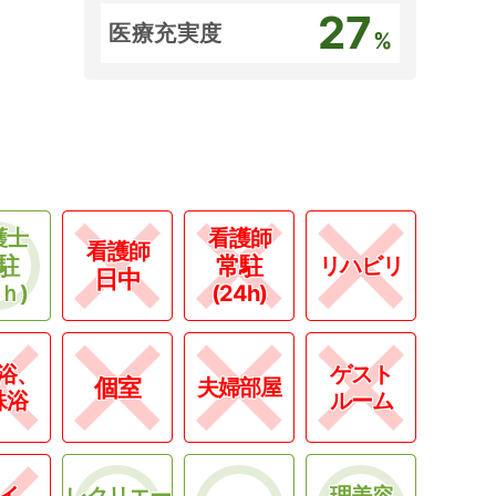
27
医療充実度
%
護士
看護師
看護師
駐
常駐
リハビリ
日中
4ｈ)
(24h)
浴、
ゲスト
個室
夫婦部屋
殊浴
ルーム
イ
レクリエー
理美容