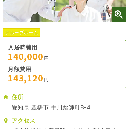
施設特集一覧
ブログ一覧
グループホーム
入居時費用
お気に入り一覧
140,000
円
月額費用
143,120
円
住所
愛知県 豊橋市 牛川薬師町8-4
アクセス