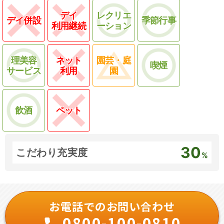
デイ
レクリエ
デイ併設
季節行事
利用継続
ーション
理美容
ネット
園芸・庭
喫煙
サービス
利用
園
飲酒
ペット
30
こだわり充実度
%
お電話でのお問い合わせ
0800-100-0810