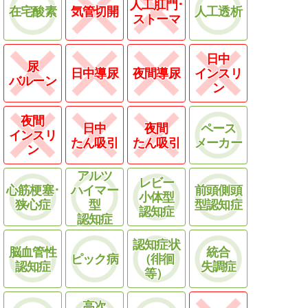
人工肛門･
在宅酸素
気管切開
人工透析
ストーマ
日中
尿
日中導尿
夜間導尿
インスリ
バルーン
ン
夜間
日中
夜間
ペース
インスリ
たん吸引
たん吸引
メーカー
ン
アルツ
レビー
心筋梗塞･
ハイマー
前頭側頭
小体型
狭心症
型
型認知症
認知症
認知症
認知症状
脳血管性
統合
ピック病
（徘徊
認知症
失調症
等）
高次