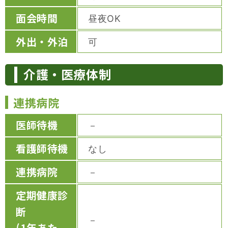
面会時間
昼夜OK
外出・外泊
可
介護・医療体制
連携病院
医師待機
－
看護師待機
なし
連携病院
－
定期健康診
断
－
(1年あた