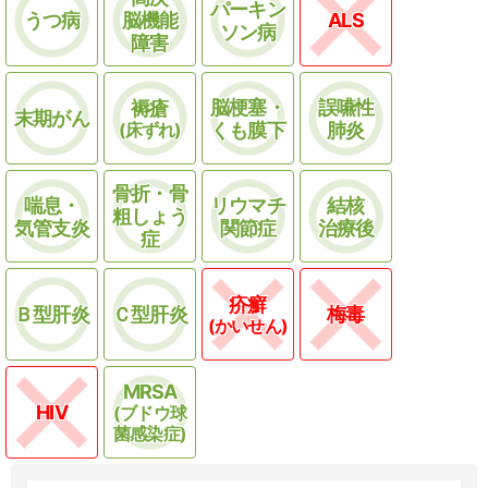
パーキン
うつ病
脳機能
ALS
ソン病
障害
脳梗塞・
誤嚥性
褥瘡
末期がん
(床ずれ)
くも膜下
肺炎
骨折・骨
喘息・
リウマチ
結核
粗しょう
気管支炎
関節症
治療後
症
疥癬
Ｂ型肝炎
Ｃ型肝炎
梅毒
(かいせん)
MRSA
HIV
(ブドウ球
菌感染症)