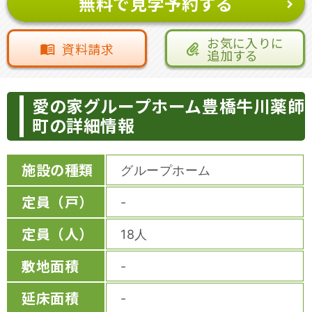
無料で見学予約する
お気に入りに
資料請求
追加する
愛の家グループホーム豊橋牛川薬師
町の詳細情報
施設の種類
グループホーム
定員（戸）
-
定員（人）
18人
敷地面積
-
延床面積
-