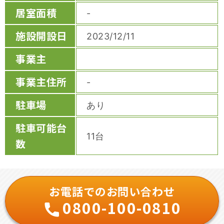
居室面積
-
施設開設日
2023/12/11
事業主
事業主住所
-
駐車場
あり
駐車可能台
11台
数
お電話でのお問い合わせ
0800-100-0810