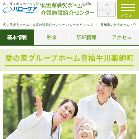
名古屋で老人ホームを探すなら【名古屋老人ホーム・介護施設紹介センター ハローケア】
お気に入り
一覧
メニュー
名古屋老人ホーム・介護施設紹介センター ハローケア トップ
豊橋市の老人ホーム・介
ハローケアに
ついて
基本情報
料金
詳細情報
アクセス
老人ホームを
検索する
愛の家グループホーム豊橋牛川薬師町
施設選びの
ポイント
ご入居までの
流れ
会社概要
お役立ち情報
一覧