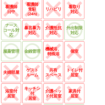
看護師
看護師
看取り
リハビリ
常駐
日中
対応
(24h)
ナース
暴言暴力
介護抵抗
外出制限
コール対
対応
対応
対応
応
機械浴、
服薬管理
金銭管理
個室
特殊浴
ゲスト
共有
トイレ付
夫婦部屋
ルーム
スペース
居室
キッチン
浴室付
介護ベッ
家具付
付
居室
ド付居室
居室
居室