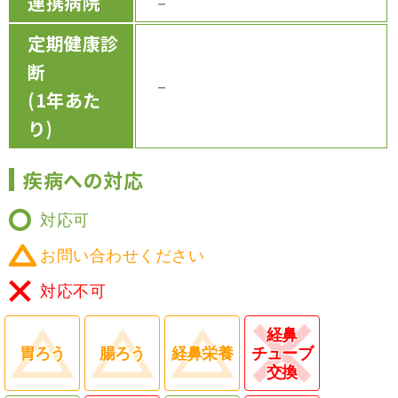
連携病院
－
定期健康診
断
－
(1年あた
り)
疾病への対応
対応可
お問い合わせください
対応不可
経鼻
胃ろう
腸ろう
経鼻栄養
チューブ
交換