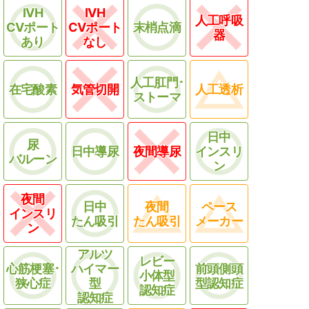
IVH
IVH
人工呼吸
CVポート
CVポート
末梢点滴
器
あり
なし
人工肛門･
在宅酸素
気管切開
人工透析
ストーマ
日中
尿
日中導尿
夜間導尿
インスリ
バルーン
ン
夜間
日中
夜間
ペース
インスリ
たん吸引
たん吸引
メーカー
ン
アルツ
レビー
心筋梗塞･
ハイマー
前頭側頭
小体型
狭心症
型
型認知症
認知症
認知症