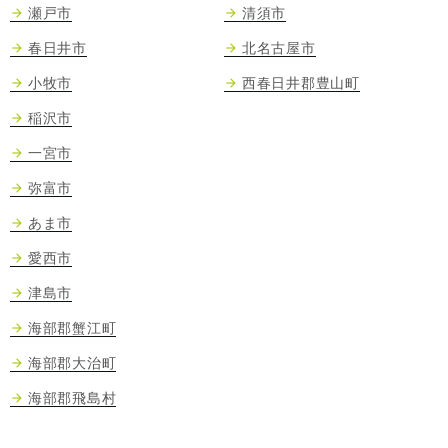
瀬戸市
清須市
春日井市
北名古屋市
小牧市
西春日井郡豊山町
稲沢市
一宮市
弥富市
あま市
愛西市
津島市
海部郡蟹江町
海部郡大治町
海部郡飛島村