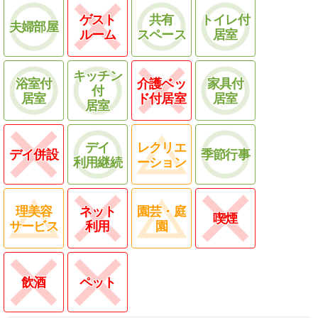
ゲスト
共有
トイレ付
夫婦部屋
ルーム
スペース
居室
キッチン
浴室付
介護ベッ
家具付
付
居室
ド付居室
居室
居室
デイ
レクリエ
デイ併設
季節行事
利用継続
ーション
理美容
ネット
園芸・庭
喫煙
サービス
利用
園
飲酒
ペット