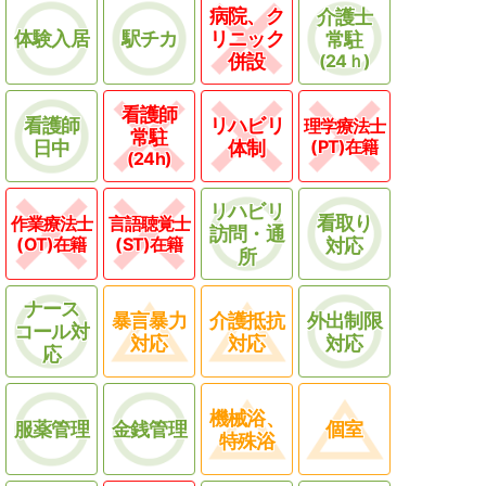
病院、ク
介護士
体験入居
駅チカ
リニック
常駐
併設
(24ｈ)
看護師
看護師
リハビリ
理学療法士
常駐
(PT)在籍
日中
体制
(24h)
リハビリ
看取り
作業療法士
言語聴覚士
訪問・通
(OT)在籍
(ST)在籍
対応
所
ナース
暴言暴力
介護抵抗
外出制限
コール対
対応
対応
対応
応
機械浴、
服薬管理
金銭管理
個室
特殊浴