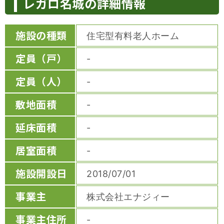
レガロ名城の詳細情報
施設の種類
住宅型有料老人ホーム
定員（戸）
-
定員（人）
-
敷地面積
-
延床面積
-
居室面積
-
施設開設日
2018/07/01
事業主
株式会社エナジィー
事業主住所
-