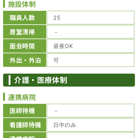
施設体制
職員人数
25
居室清掃
－
面会時間
昼夜OK
外出・外泊
可
介護・医療体制
連携病院
医師待機
－
看護師待機
日中のみ