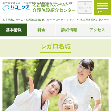
名古屋で老人ホームを探すなら【名古屋老人ホーム・介護施設紹介センター ハローケア】
お気に入り
一覧
メニュー
名古屋老人ホーム・介護施設紹介センター ハローケア トップ
名古屋市西区の老人ホー
ハローケアに
ついて
基本情報
料金
詳細情報
アクセス
老人ホームを
検索する
レガロ名城
施設選びの
ポイント
ご入居までの
流れ
会社概要
お役立ち情報
一覧