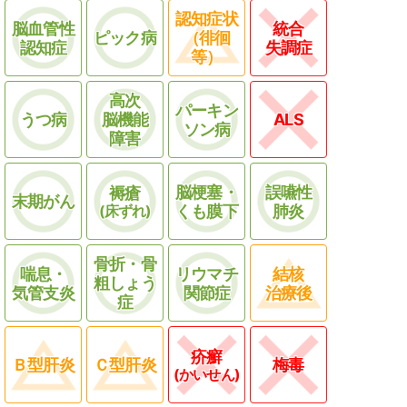
認知症状
脳血管性
統合
ピック病
（徘徊
認知症
失調症
等）
高次
パーキン
うつ病
脳機能
ALS
ソン病
障害
脳梗塞・
誤嚥性
褥瘡
末期がん
(床ずれ)
くも膜下
肺炎
骨折・骨
喘息・
リウマチ
結核
粗しょう
気管支炎
関節症
治療後
症
疥癬
Ｂ型肝炎
Ｃ型肝炎
梅毒
(かいせん)