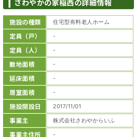
さわやかの家稲西の詳細情報
施設の種類
住宅型有料老人ホーム
定員（戸）
-
定員（人）
-
敷地面積
-
延床面積
-
居室面積
-
施設開設日
2017/11/01
事業主
株式会社さわやからいふ
事業主住所
-