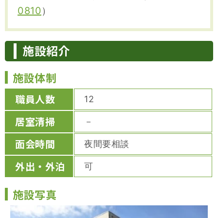
0810
）
施設紹介
施設体制
職員人数
12
居室清掃
－
面会時間
夜間要相談
外出・外泊
可
施設写真