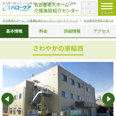
名古屋で老人ホームを探すなら【名古屋老人ホーム・介護施設紹介センター ハローケア】
お気に入り
一覧
メニュー
名古屋老人ホーム・介護施設紹介センター ハローケア トップ
名古屋市中村区の老人ホ
ハローケアに
ついて
基本情報
料金
詳細情報
アクセス
老人ホームを
検索する
さわやかの家稲西
施設選びの
ポイント
ご入居までの
流れ
会社概要
お役立ち情報
一覧