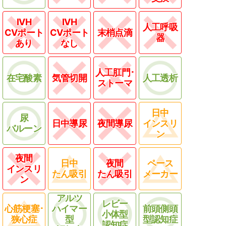
IVH
IVH
人工呼吸
CVポート
CVポート
末梢点滴
器
あり
なし
人工肛門･
在宅酸素
気管切開
人工透析
ストーマ
日中
尿
日中導尿
夜間導尿
インスリ
バルーン
ン
夜間
日中
夜間
ペース
インスリ
たん吸引
たん吸引
メーカー
ン
アルツ
レビー
心筋梗塞･
ハイマー
前頭側頭
小体型
狭心症
型
型認知症
認知症