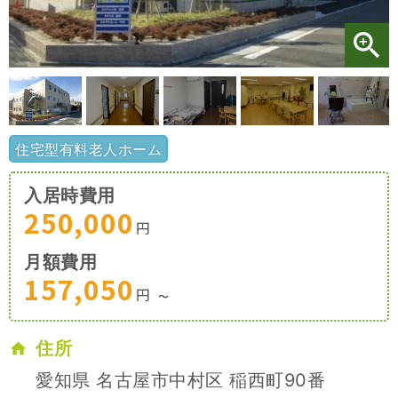
施設特集一覧
ブログ一覧
住宅型有料老人ホーム
お気に入り一覧
入居時費用
250,000
円
月額費用
157,050
円
〜
住所
愛知県 名古屋市中村区 稲西町90番