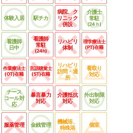
病院、ク
介護士
体験入居
駅チカ
リニック
常駐
併設
(24ｈ)
看護師
看護師
リハビリ
理学療法士
常駐
(PT)在籍
日中
体制
(24h)
リハビリ
看取り
作業療法士
言語聴覚士
訪問・通
(OT)在籍
(ST)在籍
対応
所
ナース
暴言暴力
介護抵抗
外出制限
コール対
対応
対応
対応
応
機械浴、
服薬管理
金銭管理
個室
特殊浴