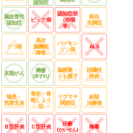
認知症
認知症状
脳血管性
統合
ピック病
（徘徊
認知症
失調症
等）
高次
パーキン
うつ病
脳機能
ALS
ソン病
障害
脳梗塞・
誤嚥性
褥瘡
末期がん
(床ずれ)
くも膜下
肺炎
骨折・骨
喘息・
リウマチ
結核
粗しょう
気管支炎
関節症
治療後
症
疥癬
Ｂ型肝炎
Ｃ型肝炎
梅毒
(かいせん)