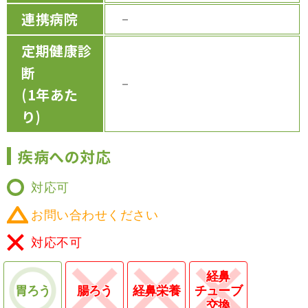
連携病院
－
定期健康診
断
－
(1年あた
り)
疾病への対応
対応可
お問い合わせください
対応不可
経鼻
胃ろう
腸ろう
経鼻栄養
チューブ
交換