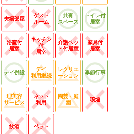
ゲスト
共有
トイレ付
夫婦部屋
ルーム
スペース
居室
キッチン
浴室付
介護ベッ
家具付
付
居室
ド付居室
居室
居室
デイ
レクリエ
デイ併設
季節行事
利用継続
ーション
理美容
ネット
園芸・庭
喫煙
サービス
利用
園
飲酒
ペット