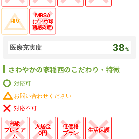
MRSA
HIV
(ブドウ球
菌感染症)
38
医療充実度
%
さわやかの家稲西のこだわり・特徴
対応可
お問い合わせください
対応不可
高級
入居金
低価格
プレミア
生活保護
0円
プラン
ム