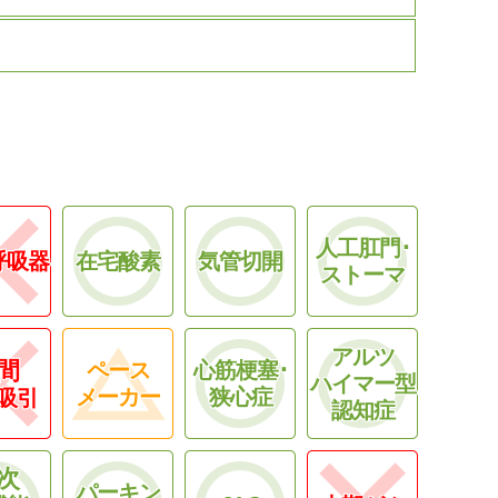
人工肛門･
呼吸器
在宅酸素
気管切開
ストーマ
アルツ
間
ペース
心筋梗塞･
ハイマー型
メーカー
狭心症
吸引
認知症
次
パーキン