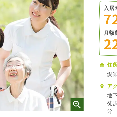
入居
7
月額
2
住
愛知
ア
地
徒
分