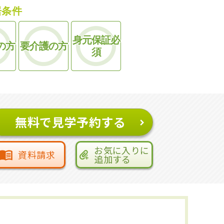
居条件
身元保証必
の方
要介護の方
須
無料で見学予約する
お気に入りに
資料請求
追加する