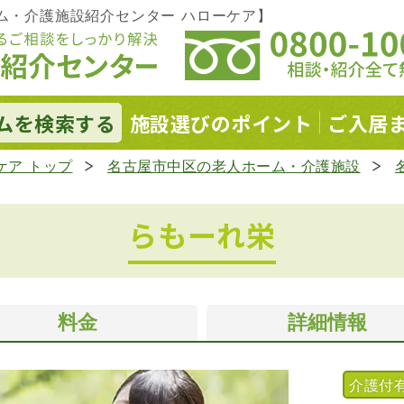
ム・介護施設紹介センター ハローケア】
ムを
検索する
施設選びの
ポイント
ご入居
ケア トップ
名古屋市中区の老人ホーム・介護施設
らもーれ栄
料金
詳細情報
介護付