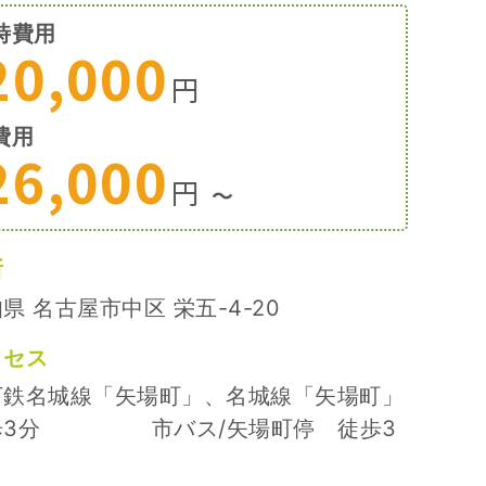
時費用
20,000
円
費用
26,000
円
〜
所
県 名古屋市中区 栄五-4-20
クセス
下鉄名城線「矢場町」、名城線「矢場町」
歩3分 市バス/矢場町停 徒歩3