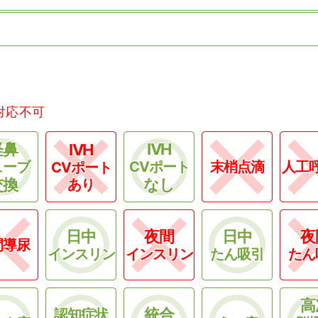
対応不可
経鼻
IVH
IVH
ューブ
CVポート
末梢点滴
人工
CVポート
交換
なし
あり
日中
夜間
日中
夜
間導尿
インスリン
インスリン
たん吸引
たん
高
統合
認知症状