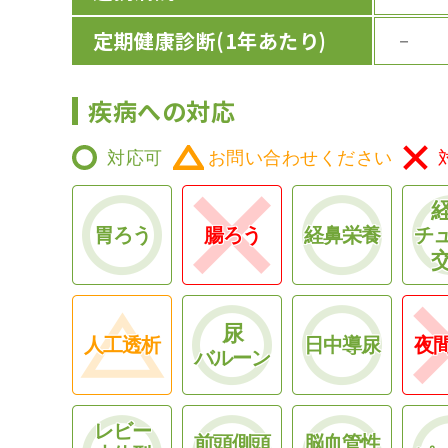
定期健康診断
(1年あたり)
－
疾病への対応
対応可
お問い合わせください
胃ろう
腸ろう
経鼻栄養
チ
尿
人工透析
日中導尿
夜
バルーン
レビー
前頭側頭
脳血管性