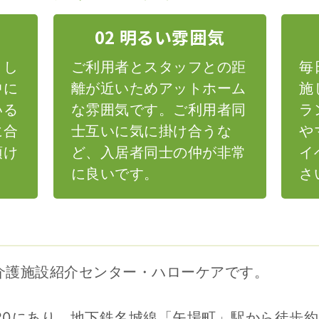
02 明るい雰囲気
りし
ご利用者とスタッフとの距
毎
中に
離が近いためアットホーム
施
いる
な雰囲気です。ご利用者同
ラ
に合
士互いに気に掛け合うな
や
頂け
ど、入居者同士の仲が非常
イ
に良いです。
さ
介護施設紹介センター・ハローケアです。
-20にあり、地下鉄名城線「矢場町」駅から徒歩