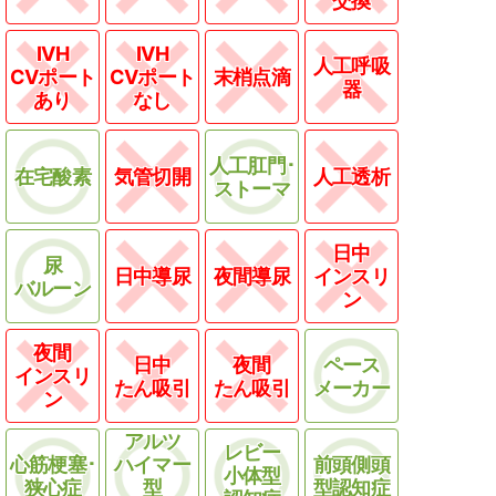
交換
IVH
IVH
人工呼吸
CVポート
CVポート
末梢点滴
器
あり
なし
人工肛門･
在宅酸素
気管切開
人工透析
ストーマ
日中
尿
日中導尿
夜間導尿
インスリ
バルーン
ン
夜間
日中
夜間
ペース
インスリ
たん吸引
たん吸引
メーカー
ン
アルツ
レビー
心筋梗塞･
ハイマー
前頭側頭
小体型
狭心症
型
型認知症