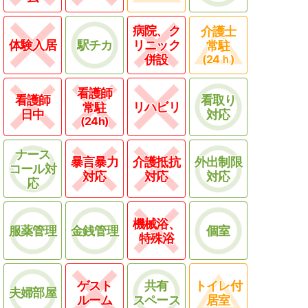
病院、ク
介護士
体験入居
駅チカ
リニック
常駐
併設
(24ｈ)
看護師
看護師
看取り
リハビリ
常駐
日中
対応
(24h)
ナース
暴言暴力
介護抵抗
外出制限
コール対
対応
対応
対応
応
機械浴、
服薬管理
金銭管理
個室
特殊浴
ゲスト
共有
トイレ付
夫婦部屋
ルーム
スペース
居室