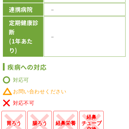
連携病院
－
定期健康診
断
－
(1年あた
り)
疾病への対応
対応可
お問い合わせください
対応不可
経鼻
胃ろう
腸ろう
経鼻栄養
チューブ