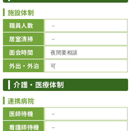
施設体制
職員人数
－
居室清掃
－
面会時間
夜間要相談
外出・外泊
可
介護・医療体制
連携病院
医師待機
－
看護師待機
－