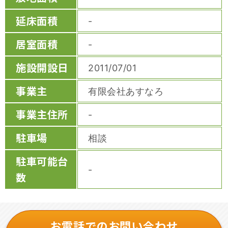
延床面積
-
居室面積
-
施設開設日
2011/07/01
事業主
有限会社あすなろ
事業主住所
-
駐車場
相談
駐車可能台
-
数
お電話でのお問い合わせ