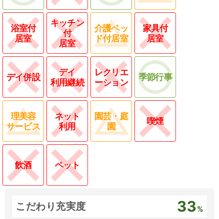
キッチン
浴室付
介護ベッ
家具付
付
居室
ド付居室
居室
居室
デイ
レクリエ
デイ併設
季節行事
利用継続
ーション
理美容
ネット
園芸・庭
喫煙
サービス
利用
園
飲酒
ペット
33
こだわり充実度
%