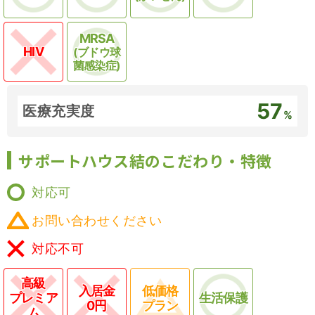
MRSA
HIV
(ブドウ球
菌感染症)
57
医療充実度
%
サポートハウス結のこだわり・特徴
対応可
お問い合わせください
対応不可
高級
入居金
低価格
プレミア
生活保護
0円
プラン
ム