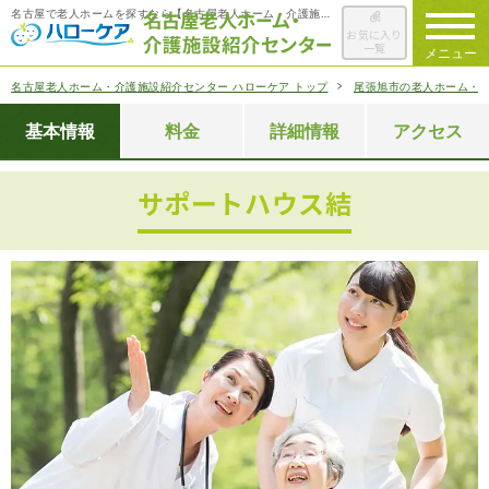
名古屋で老人ホームを探すなら【名古屋老人ホーム・介護施設紹介センター ハローケア】
お気に入り
一覧
メニュー
名古屋老人ホーム・介護施設紹介センター ハローケア トップ
尾張旭市の老人ホーム・
ハローケアに
ついて
基本情報
料金
詳細情報
アクセス
老人ホームを
検索する
サポートハウス結
施設選びの
ポイント
ご入居までの
流れ
会社概要
お役立ち情報
一覧