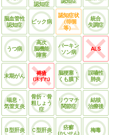
認知症
認知症
認知症状
脳血管性
統合
ピック病
（徘徊
認知症
失調症
等）
高次
パーキン
うつ病
脳機能
ALS
ソン病
障害
脳梗塞・
誤嚥性
褥瘡
末期がん
(床ずれ)
くも膜下
肺炎
骨折・骨
喘息・
リウマチ
結核
粗しょう
気管支炎
関節症
治療後
症
疥癬
Ｂ型肝炎
Ｃ型肝炎
梅毒
(かいせん)