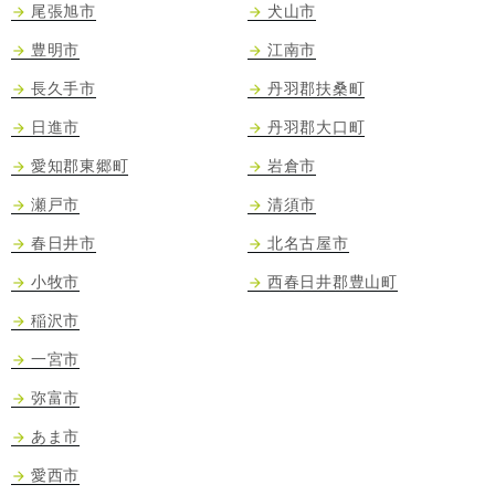
尾張旭市
犬山市
豊明市
江南市
長久手市
丹羽郡扶桑町
日進市
丹羽郡大口町
愛知郡東郷町
岩倉市
瀬戸市
清須市
春日井市
北名古屋市
小牧市
西春日井郡豊山町
稲沢市
一宮市
弥富市
あま市
愛西市