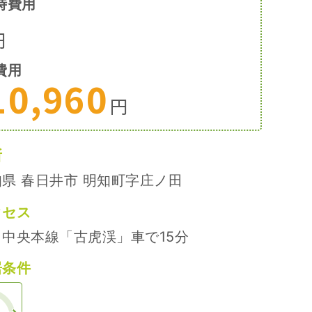
時費用
円
費用
10,960
円
所
県 春日井市 明知町字庄ノ田
クセス
Ｒ中央本線「古虎渓」車で15分
居条件