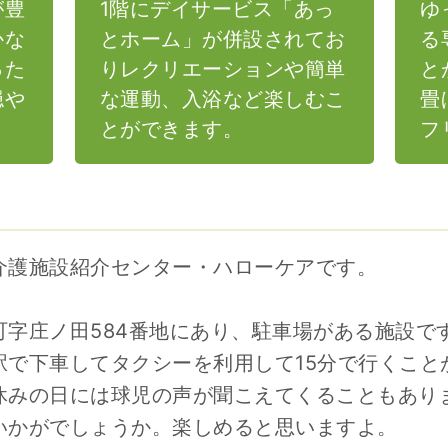
が豊
1階にデイサービス「あっ
ゆ
かな
とホーム」が併設されてお
る
った
りレクリエーションや簡単
と
穏や
な運動、入浴など楽しむこ
畳
。
とができます。
フ
介護施設紹介センター・ハローケアです。
町字庄ノ田584番地にあり、駐車場がある施設で
駅で下車してタクシーを利用して15分で行くこと
休みの日には球児の声が聞こえてくることもあり
いかがでしょうか。楽しめると思いますよ。