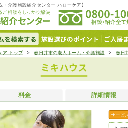
ム・介護施設紹介センター ハローケア】
ムを
検索する
施設選びの
ポイント
ご入居
ケア トップ
春日井市の老人ホーム・介護施設
春日
ミキハウス
料金
詳細情報
サービ