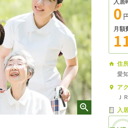
入居
0
月額
1
住
愛知
ア
Ｊ
入