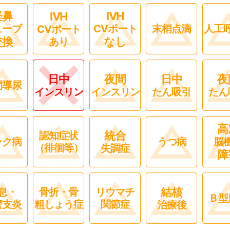
経鼻
IVH
IVH
ューブ
CVポート
末梢点滴
人工
CVポート
交換
なし
あり
日中
夜間
日中
夜
間導尿
インスリン
インスリン
たん吸引
たん
高
統合
認知症状
ック病
うつ病
脳
（徘徊等）
失調症
障
結核
息・
骨折・骨
リウマチ
Ｂ型
管支炎
粗しょう症
関節症
治療後