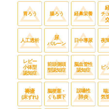
胃ろう
腸ろう
経鼻栄養
チ
尿
人工透析
日中導尿
夜
バルーン
レビー
前頭側頭
脳血管性
小体型
ピ
型認知症
認知症
認知症
褥瘡
誤嚥性
脳梗塞・
喘
肺炎
くも膜下
気
(床ずれ)