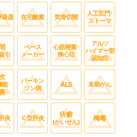
人工肛門･
呼吸器
在宅酸素
気管切開
ストーマ
アルツ
間
ペース
心筋梗塞･
ハイマー型
メーカー
狭心症
吸引
認知症
次
パーキン
ALS
機能
末期がん
ソン病
害
疥癬
梅毒
肝炎
Ｃ型肝炎
(かいせん)