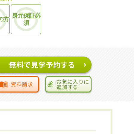
身元保証必
の方
須
無料で見学予約する
お気に入りに
資料請求
追加する