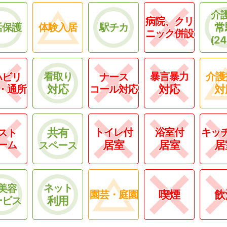
介
病院、クリ
常
活保護
体験入居
駅チカ
ニック併設
(2
看取り
暴言暴力
介護
ハビリ
ナース
対応
対応
対
・通所
コール対応
共有
トイレ付
浴室付
キッ
スト
居室
居室
居
ーム
スペース
ネット
美容
喫煙
飲
園芸・庭園
利用
ービス