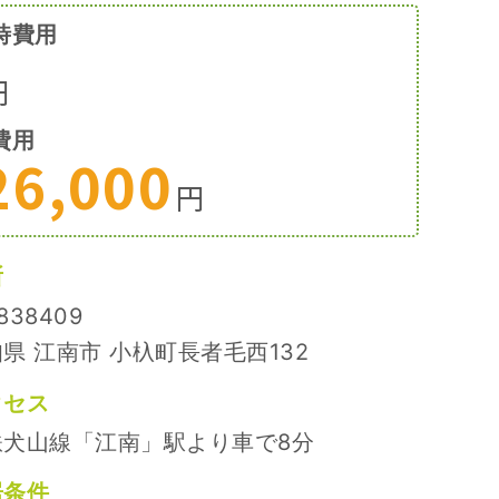
時費用
円
費用
26,000
円
所
838409
県 江南市 小杁町長者毛西132
クセス
鉄犬山線「江南」駅より車で8分
居条件