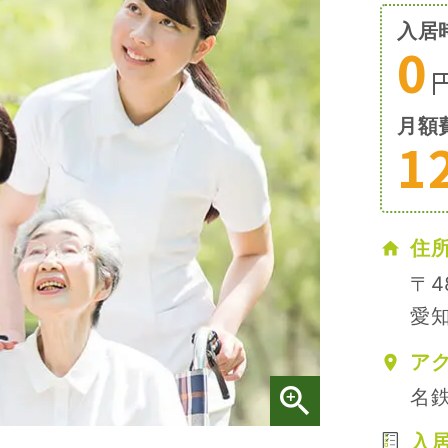
入居
0
月額
1
住
〒4
愛知
ア
名
入