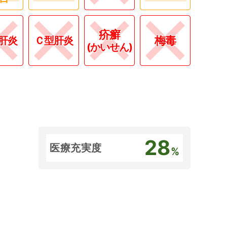
疥癬
梅毒
肝炎
Ｃ型肝炎
(かいせん)
28
医療充実度
%