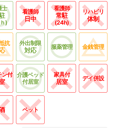
護士
看護師
看護師
リハビリ
駐
常駐
日中
体制
4ｈ)
(24h)
抵抗
外出制限
服薬管理
金銭管理
応
対応
チン付
家具付
介護ベッド
デイ併設
室
居室
付居室
酒
ペット