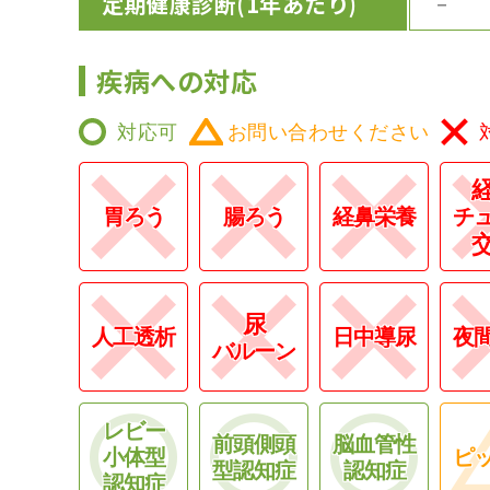
定期健康診断
(1年あたり)
－
疾病への対応
対応可
お問い合わせください
胃ろう
腸ろう
経鼻栄養
チ
尿
人工透析
日中導尿
夜
バルーン
レビー
前頭側頭
脳血管性
小体型
ピ
型認知症
認知症
認知症