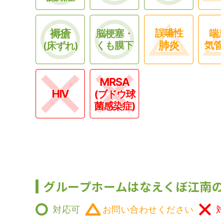
褥瘡
誤嚥性
脳梗塞・
喘
肺炎
くも膜下
気
(床ずれ)
MRSA
HIV
(ブドウ球
菌感染症)
グループホームはなえくぼ江南
対応可
お問い合わせください