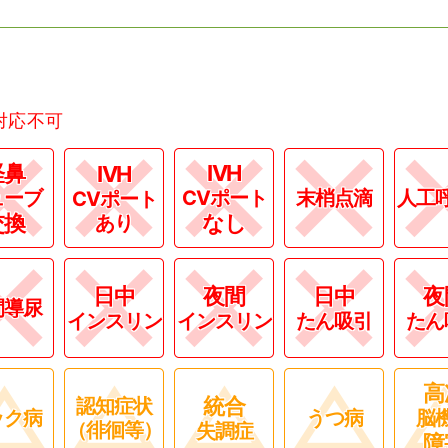
対応不可
経鼻
IVH
IVH
ューブ
CVポート
末梢点滴
人工
CVポート
交換
なし
あり
日中
夜間
日中
夜
間導尿
インスリン
インスリン
たん吸引
たん
高
統合
認知症状
ック病
うつ病
脳
（徘徊等）
失調症
障