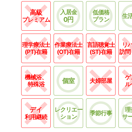
高級
入居金
低価格
生
0円
プラン
プレミアム
理学療法士
作業療法士
言語聴覚士
リ
(PT)在籍
(OT)在籍
(ST)在籍
訪問
機械浴、
ゲ
個室
夫婦部屋
特殊浴
ル
デイ
レクリエー
理
季節行事
ション
サ
利用継続