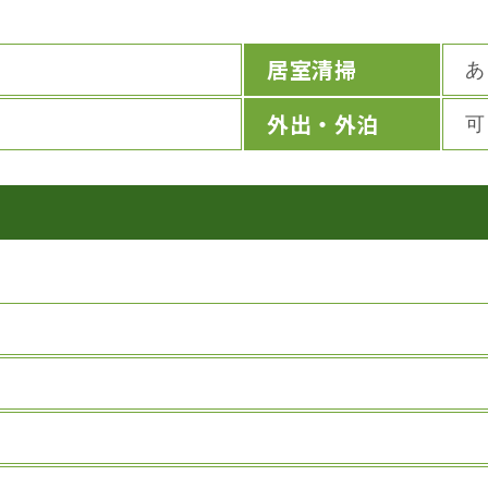
居室清掃
あ
外出・外泊
可