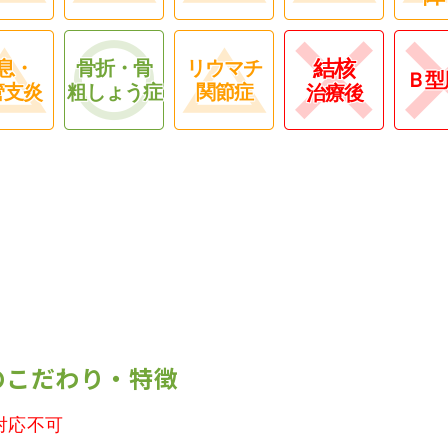
結核
息・
骨折・骨
リウマチ
Ｂ型
管支炎
粗しょう症
関節症
治療後
のこだわり・特徴
対応不可