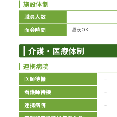
施設体制
職員人数
－
面会時間
昼夜OK
介護・医療体制
連携病院
医師待機
－
看護師待機
－
連携病院
－