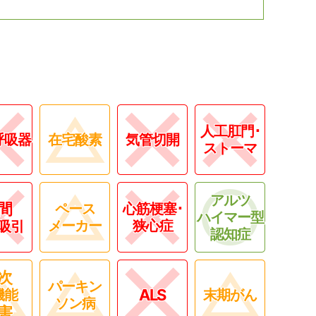
人工肛門･
呼吸器
在宅酸素
気管切開
ストーマ
アルツ
間
ペース
心筋梗塞･
ハイマー型
メーカー
狭心症
吸引
認知症
次
パーキン
ALS
機能
末期がん
ソン病
害