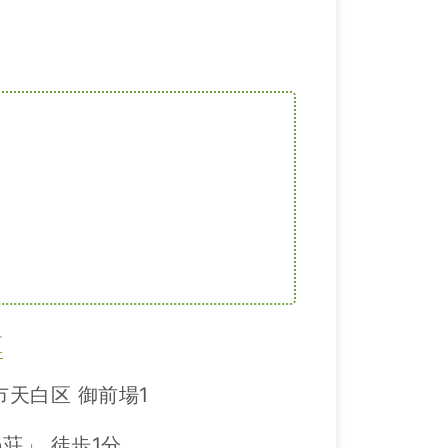
区
市天白区 御前場1
荘」 徒歩1分