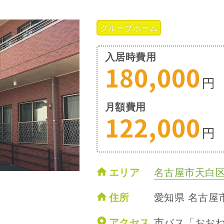
グループホーム
入居時費用
180,000
円
月額費用
122,000
円
エリア
名古屋市天白
住所
愛知県 名古屋
アクセス
市バス「おおね