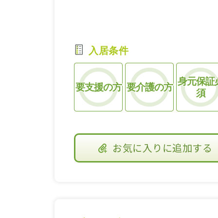
入居条件
身元保証
要支援の方
要介護の方
須
お気に入り
に追加する