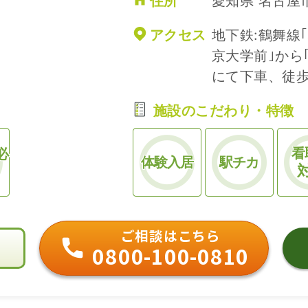
住所
愛知県 名古屋市
アクセス
地下鉄:鶴舞線｢
京大学前｣から
にて下車、徒歩
施設のこだわり・特徴
看
必
体験入居
駅チカ
ご相談はこちら
0800-100-0810