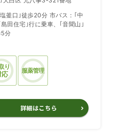
天白区 元八事3-321番地
塩釜口｣徒歩20分 市バス：｢中
｢島田住宅｣行に乗車、｢音聞山｣
5分
取り
服薬管理
対応
詳細はこちら