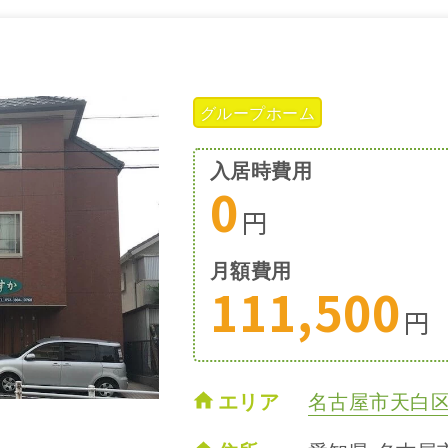
グループホーム
入居時費用
0
円
月額費用
111,500
円
エリア
名古屋市天白