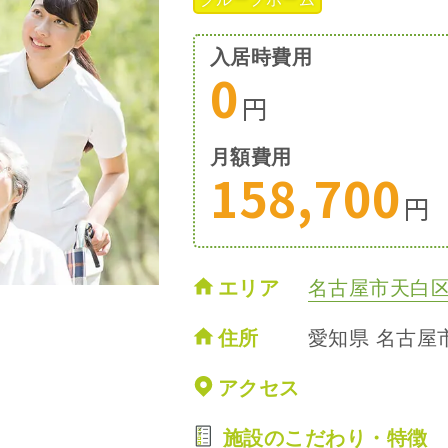
入居時費用
0
円
月額費用
158,700
円
エリア
名古屋市天白
住所
愛知県 名古屋市
アクセス
施設のこだわり・特徴