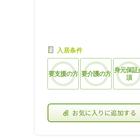
入居条件
身元保証
要支援の方
要介護の方
須
お気に入り
に追加する