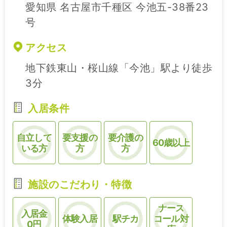
愛知県 名古屋市千種区 今池五-38番23
号
アクセス
地下鉄東山・桜山線「今池」駅より徒歩
3分
入居条件
自立して
要支援の
要介護の
60歳以上
いる方
方
方
施設のこだわり・特徴
ナース
入居金
体験入居
駅チカ
コール対
0円