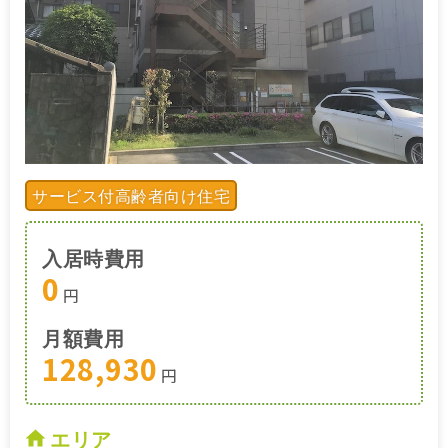
サービス付高齢者向け住宅
入居時費用
0
円
月額費用
128,930
円
エリア