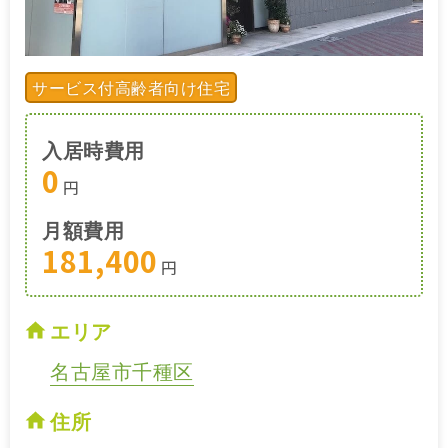
サービス付高齢者向け住宅
入居時費用
0
円
月額費用
181,400
円
エリア
名古屋市千種区
住所