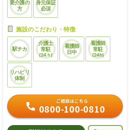
要介護の
身元保証
方
必須
施設のこだわり・特徴
介護士
看護師
看護師
駅チカ
常駐
常駐
日中
(24ｈ)
(24h)
リハビリ
体制
ご相談はこちら
0800-100-0810