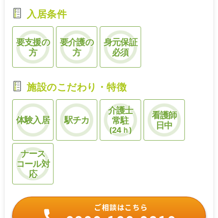
入居条件
要支援の
要介護の
身元保証
方
方
必須
施設のこだわり・特徴
介護士
看護師
体験入居
駅チカ
常駐
日中
(24ｈ)
ナース
コール対
応
ご相談はこちら