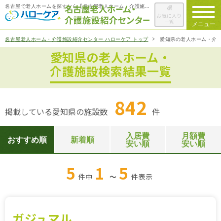
名古屋で老人ホームを探すなら【名古屋老人ホーム・介護施設紹介センター ハローケア】
お気に入り
一覧
メニュー
名古屋老人ホーム・介護施設紹介センター ハローケア トップ
愛知県の老人ホーム・介
愛知県の老人ホーム・
ハローケアに
ついて
介護施設検索結果一覧
老人ホームを
検索する
842
掲載している愛知県の施設数
件
施設選びの
ポイント
入居費
月額費
おすすめ順
新着順
安い順
安い順
ご入居までの
流れ
5
1
5
件中
～
件
表示
会社概要
お役立ち情報
一覧
ガジュマル