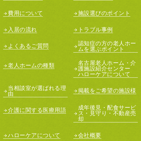
費用について
施設選びのポイント
入居の流れ
トラブル事例
認知症の方の老人ホー
よくあるご質問
ムを選ぶポイント
名古屋老人ホーム・介
老人ホームの種類
護施設紹介センター
ハローケアについて
当相談室が選ばれる理
掲載をご希望の施設様
由
成年後見・配食サービ
介護に関する医療用語
ス・見守り・不動産売
却
ハローケアについて
会社概要