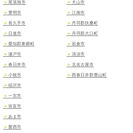
尾張旭市
犬山市
豊明市
江南市
長久手市
丹羽郡扶桑町
日進市
丹羽郡大口町
愛知郡東郷町
岩倉市
瀬戸市
清須市
春日井市
北名古屋市
小牧市
西春日井郡豊山町
稲沢市
一宮市
弥富市
あま市
愛西市