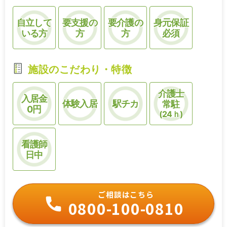
自立して
要支援の
要介護の
身元保証
いる方
方
方
必須
施設のこだわり・特徴
介護士
入居金
体験入居
駅チカ
常駐
0円
(24ｈ)
看護師
日中
ご相談はこちら
0800-100-0810