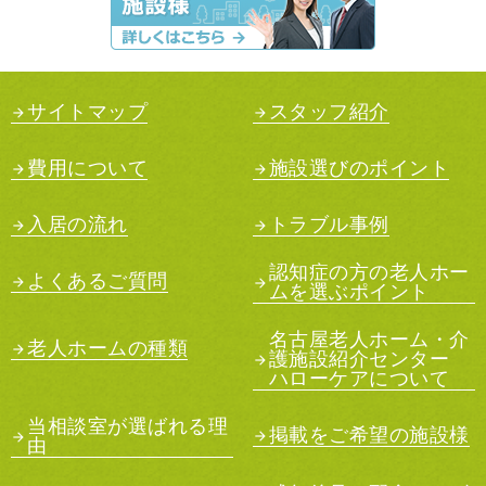
サイトマップ
スタッフ紹介
費用について
施設選びのポイント
入居の流れ
トラブル事例
認知症の方の老人ホー
よくあるご質問
ムを選ぶポイント
名古屋老人ホーム・介
老人ホームの種類
護施設紹介センター
ハローケアについて
当相談室が選ばれる理
掲載をご希望の施設様
由