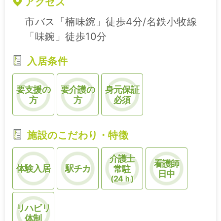
アクセス
市バス「楠味鋺」徒歩4分/名鉄小牧線
「味鋺」徒歩10分
入居条件
要支援の
要介護の
身元保証
方
方
必須
施設のこだわり・特徴
介護士
看護師
体験入居
駅チカ
常駐
日中
(24ｈ)
リハビリ
体制