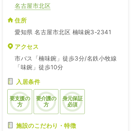
名古屋市北区
住所
愛知県 名古屋市北区 楠味鋺3-2341
アクセス
市バス「楠味鋺」徒歩3分/名鉄小牧線
「味鋺」徒歩10分
入居条件
要支援の
要介護の
身元保証
方
方
必須
施設のこだわり・特徴