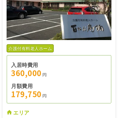
介護付有料老人ホーム
入居時費用
360,000
円
月額費用
179,750
円
エリア