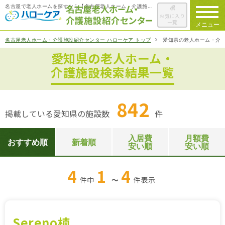
名古屋で老人ホームを探すなら【名古屋老人ホーム・介護施設紹介センター ハローケア】
お気に入り
一覧
メニュー
名古屋老人ホーム・介護施設紹介センター ハローケア トップ
愛知県の老人ホーム・介
愛知県の老人ホーム・
ハローケアに
ついて
介護施設検索結果一覧
老人ホームを
検索する
842
掲載している愛知県の施設数
件
施設選びの
ポイント
入居費
月額費
おすすめ順
新着順
安い順
安い順
ご入居までの
流れ
4
1
4
件中
～
件
表示
会社概要
お役立ち情報
一覧
Sereno楠