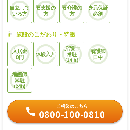
自立して
要支援の
要介護の
身元保証
いる方
方
方
必須
施設のこだわり・特徴
介護士
入居金
看護師
体験入居
常駐
0円
日中
(24ｈ)
看護師
常駐
(24h)
ご相談はこちら
0800-100-0810