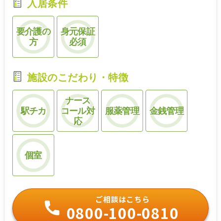
入居条件
要介護の
身元保証
方
必須
施設のこだわり・特徴
ナース
駅チカ
コール対
服薬管理
金銭管理
応
個室
ご相談はこちら
0800-100-0810