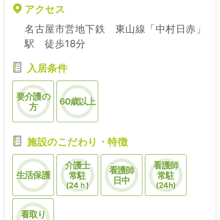
アクセス
名古屋市営地下鉄 東山線「中村日赤」
駅 徒歩18分
入居条件
要介護の
60歳以上
方
施設のこだわり・特徴
介護士
看護師
看護師
生活保護
常駐
常駐
日中
(24ｈ)
(24h)
看取り