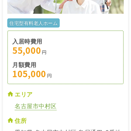
住宅型有料老人ホーム
入居時費用
55,000
円
月額費用
105,000
円
エリア
名古屋市中村区
住所