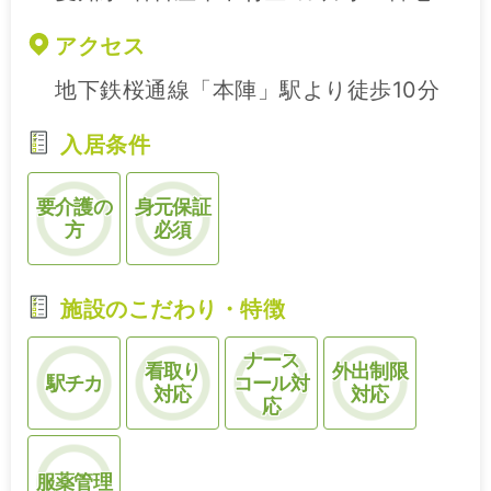
アクセス
地下鉄桜通線「本陣」駅より徒歩10分
入居条件
要介護の
身元保証
方
必須
施設のこだわり・特徴
ナース
看取り
外出制限
駅チカ
コール対
対応
対応
応
服薬管理