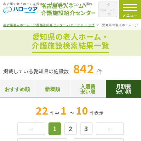
名古屋で老人ホームを探すなら【名古屋老人ホーム・介護施設紹介センター ハローケア】
お気に入り
一覧
メニュー
名古屋老人ホーム・介護施設紹介センター ハローケア トップ
愛知県の老人ホーム・介
愛知県の老人ホーム・
ハローケアに
ついて
介護施設検索結果一覧
老人ホームを
検索する
842
掲載している愛知県の施設数
件
施設選びの
ポイント
入居費
月額費
おすすめ順
新着順
安い順
安い順
ご入居までの
流れ
22
1
10
件中
～
件
表示
会社概要
1
2
3
first_page
last_page
お役立ち情報
一覧