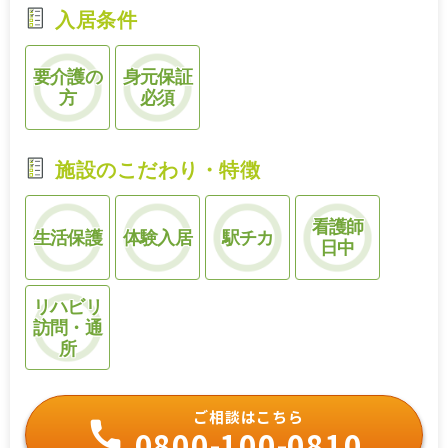
入居条件
要介護の
身元保証
方
必須
施設のこだわり・特徴
看護師
生活保護
体験入居
駅チカ
日中
リハビリ
訪問・通
所
ご相談はこちら
0800-100-0810