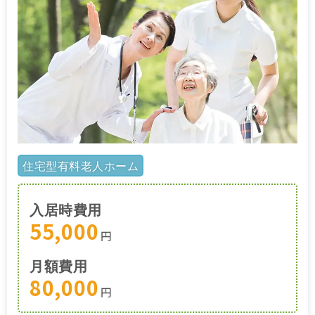
住宅型有料老人ホーム
入居時費用
55,000
円
月額費用
80,000
円