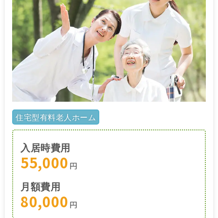
住宅型有料老人ホーム
入居時費用
55,000
円
月額費用
80,000
円