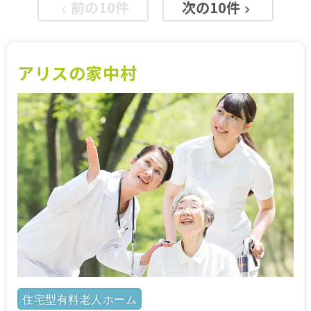
前の10件
次の10件
keyboard_arrow_left
keyboard_arrow_right
施設特集一覧
ブログ一覧
アリスの家中村
お気に入り一覧
住宅型有料老人ホーム