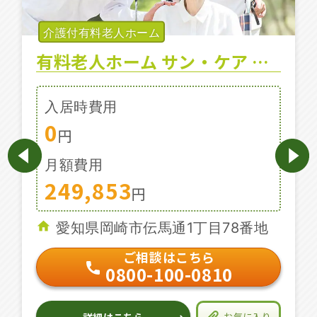
施設特集一覧
介護付有料老人ホーム
有料老人ホーム サン・ケア レジデンス
ブログ一覧
入居時費用
お気に入り一覧
0
円
月額費用
249,853
円
愛知県岡崎市伝馬通1丁目78番地
ご相談はこちら
0800-100-0810
詳細はこちら
お気に入り