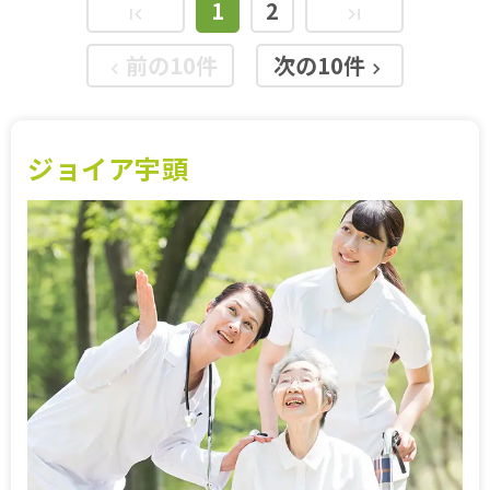
1
2
first_page
last_page
前の10件
次の10件
keyboard_arrow_left
keyboard_arrow_right
ジョイア宇頭