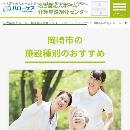
名古屋で老人ホームを探すなら【名古屋老人ホーム・介護施設紹介センター ハローケア】
お気に入り
一覧
メニュー
名古屋老人ホーム・介護施設紹介センター ハローケア トップ
岡崎市の老人ホーム・介
ハローケアに
ついて
岡崎市の
老人ホームを
検索する
施設種別のおすすめ
施設選びの
ポイント
ご入居までの
流れ
会社概要
お役立ち情報
一覧