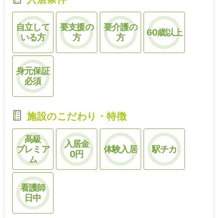
自立して
要支援の
要介護の
60歳以上
いる方
方
方
身元保証
必須
施設のこだわり・特徴
高級
入居金
プレミア
体験入居
駅チカ
0円
ム
看護師
日中