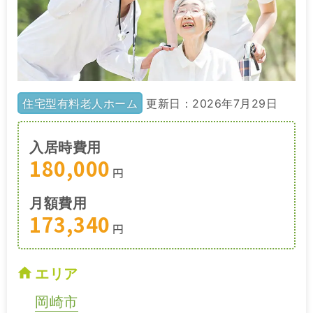
住宅型有料老人ホーム
更新日：2026年7月29日
入居時費用
180,000
円
月額費用
173,340
円
エリア
岡崎市