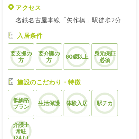
アクセス
名鉄名古屋本線「矢作橋」駅徒歩2分
入居条件
要支援の
要介護の
身元保証
60歳以上
方
方
必須
施設のこだわり・特徴
低価格
生活保護
体験入居
駅チカ
プラン
介護士
常駐
(24ｈ)