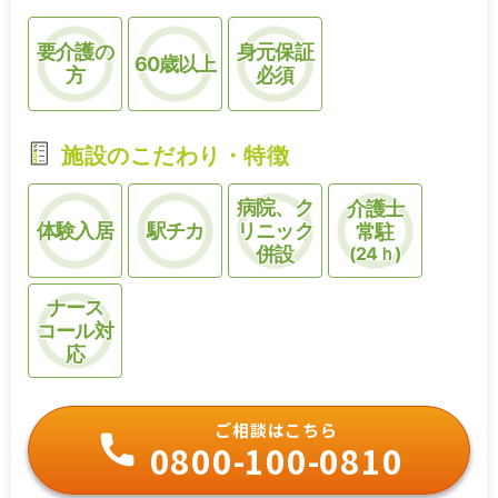
要介護の
身元保証
60歳以上
方
必須
施設のこだわり・特徴
病院、ク
介護士
体験入居
駅チカ
リニック
常駐
併設
(24ｈ)
ナース
コール対
応
ご相談はこちら
0800-100-0810