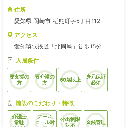
住所
愛知県 岡崎市 稲熊町字5丁目112
アクセス
愛知環状鉄道「北岡崎」徒歩15分
入居条件
要支援の
要介護の
身元保証
60歳以上
方
方
必須
施設のこだわり・特徴
ナース
介護士
外出制限
コール対
金銭管理
常駐
対応