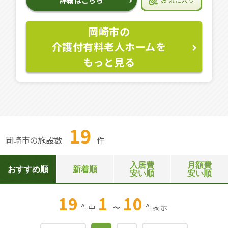
岡崎市の
介護付有料老人ホームを
もっと見る
19
岡崎市の施設数
件
入居費
月額費
おすすめ順
新着順
安い順
安い順
19
1
10
件中
～
件
表示