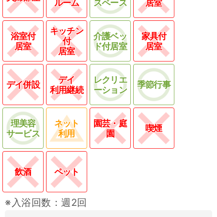
ルーム
スペース
居室
キッチン
浴室付
介護ベッ
家具付
付
居室
ド付居室
居室
居室
デイ
レクリエ
デイ併設
季節行事
利用継続
ーション
理美容
ネット
園芸・庭
喫煙
サービス
利用
園
飲酒
ペット
※入浴回数：週2回