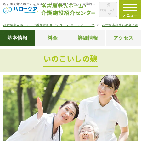
名古屋で老人ホームを探すなら【名古屋老人ホーム・介護施設紹介センター ハローケア】
お気に入り
一覧
メニュー
名古屋老人ホーム・介護施設紹介センター ハローケア トップ
名古屋市名東区の老人ホ
ハローケアに
ついて
基本情報
料金
詳細情報
アクセス
老人ホームを
検索する
いのこいしの憩
施設選びの
ポイント
ご入居までの
流れ
会社概要
お役立ち情報
一覧