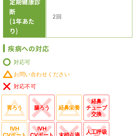
定期健康診
断
2回
(1年あた
り)
疾病への対応
対応可
お問い合わせください
対応不可
経鼻
胃ろう
腸ろう
経鼻栄養
チューブ
交換
IVH
IVH
人工呼吸
CVポート
CVポート
末梢点滴