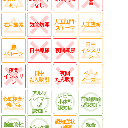
器
あり
なし
人工肛門･
在宅酸素
気管切開
人工透析
ストーマ
日中
尿
日中導尿
夜間導尿
インスリ
バルーン
ン
夜間
日中
夜間
ペース
インスリ
たん吸引
たん吸引
メーカー
ン
アルツ
レビー
心筋梗塞･
ハイマー
前頭側頭
小体型
狭心症
型
型認知症
認知症
認知症
認知症状
脳血管性
統合
ピック病
（徘徊