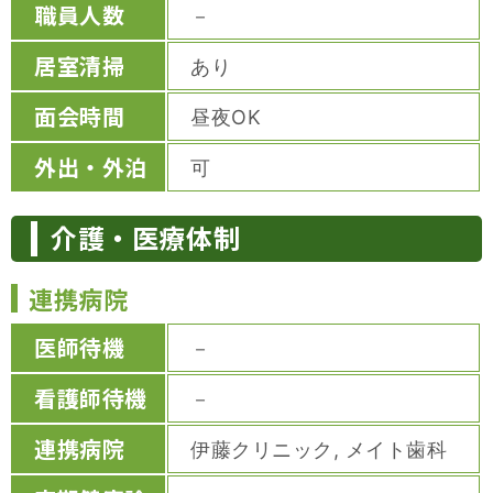
職員人数
－
居室清掃
あり
面会時間
昼夜OK
外出・外泊
可
介護・医療体制
連携病院
医師待機
－
看護師待機
－
連携病院
伊藤クリニック, メイト歯科