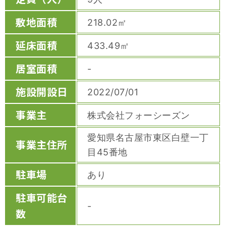
敷地面積
218.02㎡
延床面積
433.49㎡
居室面積
-
施設開設日
2022/07/01
事業主
株式会社フォーシーズン
愛知県名古屋市東区白壁一丁
事業主住所
目45番地
駐車場
あり
駐車可能台
-
数