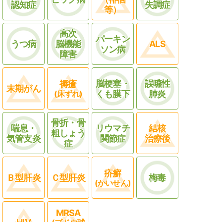
認知症
失調症
等）
高次
パーキン
うつ病
脳機能
ALS
ソン病
障害
脳梗塞・
誤嚥性
褥瘡
末期がん
(床ずれ)
くも膜下
肺炎
骨折・骨
喘息・
リウマチ
結核
粗しょう
気管支炎
関節症
治療後
症
疥癬
Ｂ型肝炎
Ｃ型肝炎
梅毒
(かいせん)
MRSA