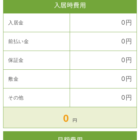
入居時費用
0
円
入居金
0
円
前払い金
0
円
保証金
0
円
敷金
0
円
その他
0
円
月額費用