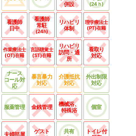
併設
(24ｈ)
看護師
看護師
リハビリ
理学療法士
常駐
(PT)在籍
日中
体制
(24h)
リハビリ
看取り
作業療法士
言語聴覚士
訪問・通
(OT)在籍
(ST)在籍
対応
所
ナース
暴言暴力
介護抵抗
外出制限
コール対
対応
対応
対応
応
機械浴、
服薬管理
金銭管理
個室
特殊浴
ゲスト
共有
トイレ付
夫婦部屋