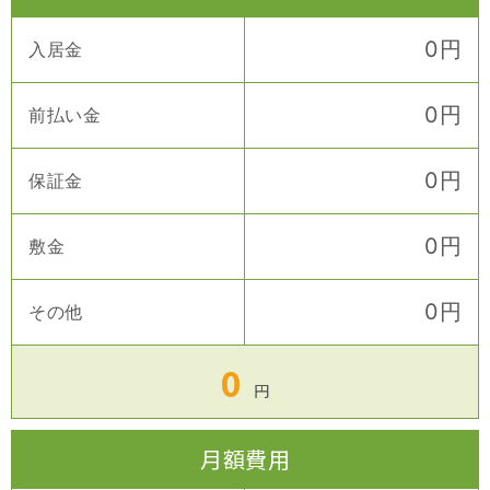
0
円
入居金
0
円
前払い金
0
円
保証金
0
円
敷金
0
円
その他
0
円
月額費用