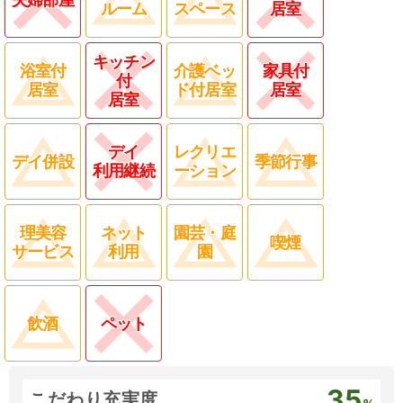
ルーム
スペース
居室
キッチン
浴室付
介護ベッ
家具付
付
居室
ド付居室
居室
居室
デイ
レクリエ
デイ併設
季節行事
利用継続
ーション
理美容
ネット
園芸・庭
喫煙
サービス
利用
園
飲酒
ペット
35
こだわり充実度