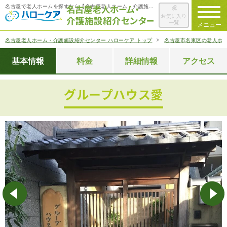
名古屋で老人ホームを探すなら【名古屋老人ホーム・介護施設紹介センター ハローケア】
お気に入り
一覧
メニュー
名古屋老人ホーム・介護施設紹介センター ハローケア トップ
名古屋市名東区の老人ホ
ハローケアに
ついて
基本情報
料金
詳細情報
アクセス
老人ホームを
検索する
グループハウス愛
施設選びの
ポイント
ご入居までの
流れ
会社概要
お役立ち情報
一覧