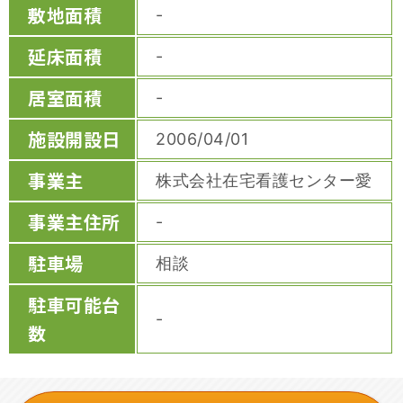
敷地面積
-
延床面積
-
居室面積
-
施設開設日
2006/04/01
事業主
株式会社在宅看護センター愛
事業主住所
-
駐車場
相談
駐車可能台
-
数