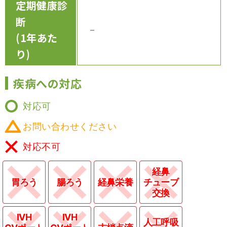
定期健康診
断
－
(1年あた
り)
疾病への対応
対応可
お問い合わせください
対応不可
経鼻
胃ろう
腸ろう
経鼻栄養
チューブ
交換
IVH
IVH
人工呼吸