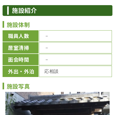
施設紹介
施設体制
職員人数
－
居室清掃
－
面会時間
－
外出・外泊
応相談
施設写真