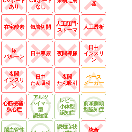
CVポート
CVポート
末梢点滴
器
あり
なし
人工肛門･
在宅酸素
気管切開
人工透析
ストーマ
日中
尿
日中導尿
夜間導尿
インスリ
バルーン
ン
夜間
日中
夜間
ペース
インスリ
たん吸引
たん吸引
メーカー
ン
アルツ
レビー
心筋梗塞･
ハイマー
前頭側頭
小体型
狭心症
型
型認知症
認知症
認知症
認知症状
脳血管性
統合