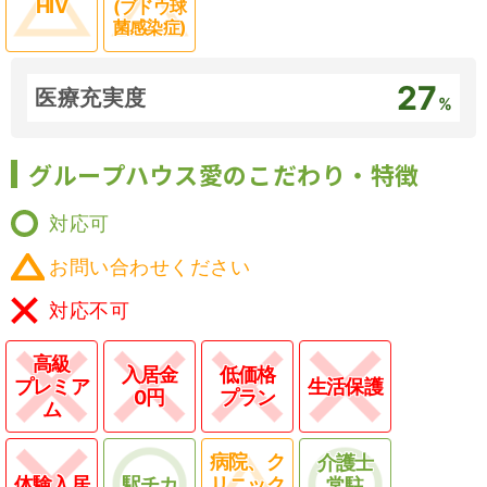
HIV
(ブドウ球
菌感染症)
27
医療充実度
%
グループハウス愛のこだわり・特徴
対応可
お問い合わせください
対応不可
高級
入居金
低価格
プレミア
生活保護
0円
プラン
ム
病院、ク
介護士
体験入居
駅チカ
リニック
常駐