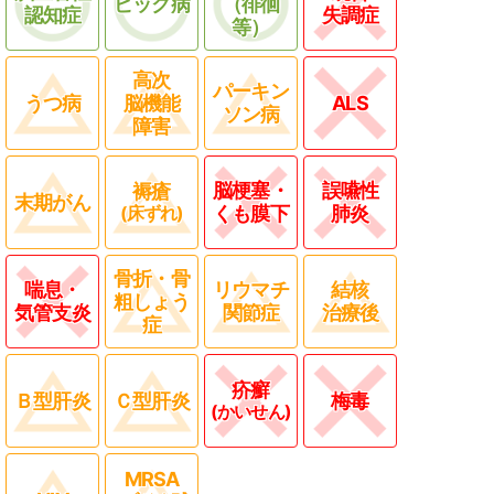
ピック病
（徘徊
認知症
失調症
等）
高次
パーキン
うつ病
脳機能
ALS
ソン病
障害
脳梗塞・
誤嚥性
褥瘡
末期がん
(床ずれ)
くも膜下
肺炎
骨折・骨
喘息・
リウマチ
結核
粗しょう
気管支炎
関節症
治療後
症
疥癬
Ｂ型肝炎
Ｃ型肝炎
梅毒
(かいせん)
MRSA