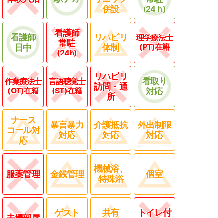
併設
(24ｈ)
看護師
看護師
リハビリ
理学療法士
常駐
(PT)在籍
日中
体制
(24h)
リハビリ
看取り
作業療法士
言語聴覚士
訪問・通
(OT)在籍
(ST)在籍
対応
所
ナース
暴言暴力
介護抵抗
外出制限
コール対
対応
対応
対応
応
機械浴、
服薬管理
金銭管理
個室
特殊浴
ゲスト
共有
トイレ付
夫婦部屋