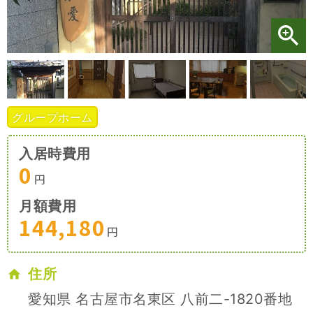
施設特集一覧
ブログ一覧
グループホーム
お気に入り一覧
入居時費用
0
円
月額費用
144,180
円
住所
愛知県 名古屋市名東区 八前二-1820番地