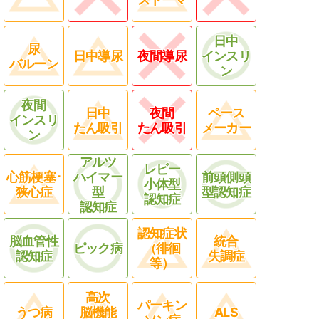
日中
尿
日中導尿
夜間導尿
インスリ
バルーン
ン
夜間
日中
夜間
ペース
インスリ
たん吸引
たん吸引
メーカー
ン
アルツ
レビー
心筋梗塞･
ハイマー
前頭側頭
小体型
狭心症
型
型認知症
認知症
認知症
認知症状
脳血管性
統合
ピック病
（徘徊
認知症
失調症
等）
高次
パーキン
うつ病
脳機能
ALS