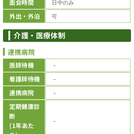
面会時間
日中のみ
外出・外泊
可
介護・医療体制
連携病院
医師待機
－
看護師待機
－
連携病院
－
定期健康診
断
－
(1年あた