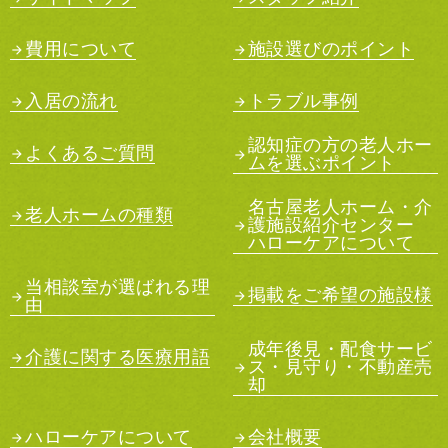
費用について
施設選びのポイント
入居の流れ
トラブル事例
認知症の方の老人ホー
よくあるご質問
ムを選ぶポイント
名古屋老人ホーム・介
老人ホームの種類
護施設紹介センター
ハローケアについて
当相談室が選ばれる理
掲載をご希望の施設様
由
成年後見・配食サービ
介護に関する医療用語
ス・見守り・不動産売
却
ハローケアについて
会社概要