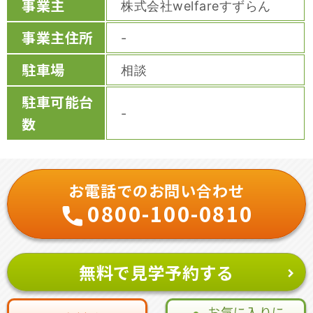
事業主
株式会社welfareすずらん
事業主住所
-
駐車場
相談
駐車可能台
-
数
お電話でのお問い合わせ
0800-100-0810
無料で見学予約する
お気に入りに