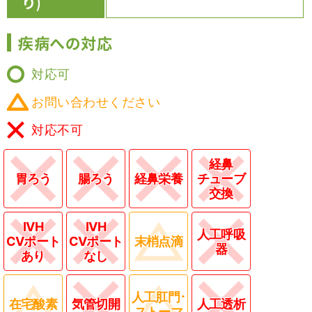
り)
疾病への対応
対応可
お問い合わせください
対応不可
経鼻
胃ろう
腸ろう
経鼻栄養
チューブ
交換
IVH
IVH
人工呼吸
CVポート
CVポート
末梢点滴
器
あり
なし
人工肛門･
在宅酸素
気管切開
人工透析
ストーマ