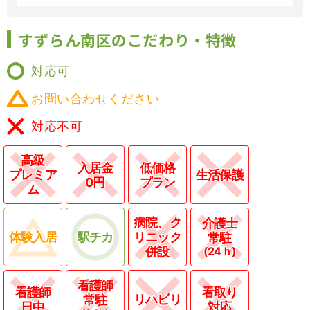
すずらん南区のこだわり・特徴
対応可
お問い合わせください
対応不可
高級
入居金
低価格
プレミア
生活保護
0円
プラン
ム
病院、ク
介護士
体験入居
駅チカ
リニック
常駐
併設
(24ｈ)
看護師
看護師
看取り
リハビリ
常駐
日中
対応