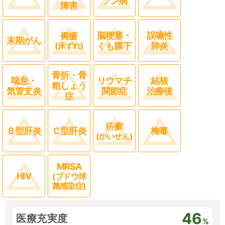
ソン病
障害
脳梗塞・
誤嚥性
褥瘡
末期がん
(床ずれ)
くも膜下
肺炎
骨折・骨
喘息・
リウマチ
結核
粗しょう
気管支炎
関節症
治療後
症
疥癬
Ｂ型肝炎
Ｃ型肝炎
梅毒
(かいせん)
MRSA
HIV
(ブドウ球
菌感染症)
46
医療充実度
%