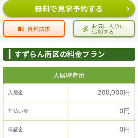
無料で見学予約する
お気に入りに
資料請求
追加する
すずらん南区の料金プラン
入居時費用
200,000
円
入居金
0
円
前払い金
0
円
保証金