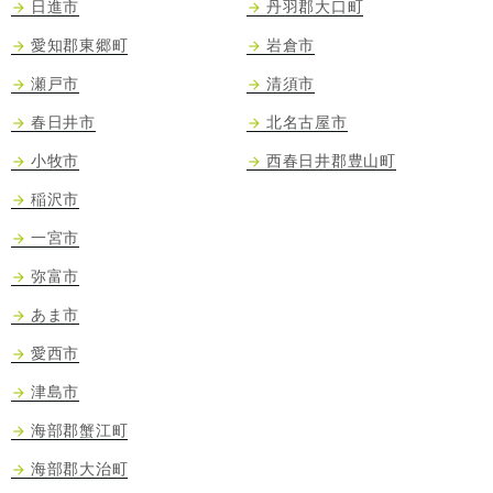
日進市
丹羽郡大口町
愛知郡東郷町
岩倉市
瀬戸市
清須市
春日井市
北名古屋市
小牧市
西春日井郡豊山町
稲沢市
一宮市
弥富市
あま市
愛西市
津島市
海部郡蟹江町
海部郡大治町