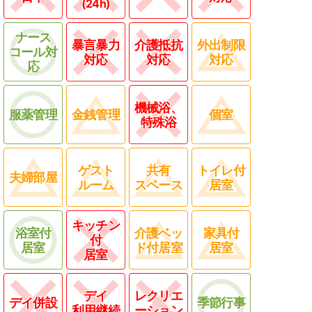
(24h)
ナース
暴言暴力
介護抵抗
外出制限
コール対
対応
対応
対応
応
機械浴、
服薬管理
金銭管理
個室
特殊浴
ゲスト
共有
トイレ付
夫婦部屋
ルーム
スペース
居室
キッチン
浴室付
介護ベッ
家具付
付
居室
ド付居室
居室
居室
デイ
レクリエ
デイ併設
季節行事
利用継続
ーション