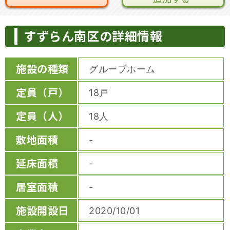
すずらん南区の詳細情報
施設の種類
グループホーム
定員（戸）
18戸
定員（人）
18人
敷地面積
-
延床面積
-
居室面積
-
施設開設日
2020/10/01