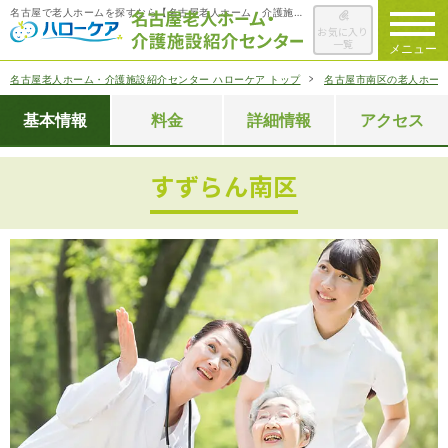
名古屋で老人ホームを探すなら【名古屋老人ホーム・介護施設紹介センター ハローケア】
お気に入り
一覧
メニュー
名古屋老人ホーム・介護施設紹介センター ハローケア トップ
名古屋市南区の老人ホー
ハローケアに
ついて
基本情報
料金
詳細情報
アクセス
老人ホームを
検索する
すずらん南区
施設選びの
ポイント
ご入居までの
流れ
会社概要
お役立ち情報
一覧