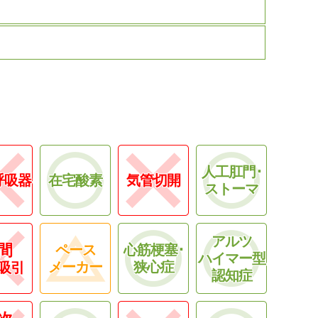
人工肛門･
呼吸器
在宅酸素
気管切開
ストーマ
アルツ
間
ペース
心筋梗塞･
ハイマー型
メーカー
狭心症
吸引
認知症