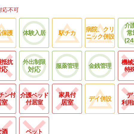
対応不可
介
病院、クリ
常
活保護
体験入居
駅チカ
ニック併設
(2
護抵抗
外出制限
機械
服薬管理
金銭管理
対応
対応
特
チン付
家具付
デ
介護ベッド
デイ併設
居室
居室
付居室
利用
飲酒
ペット