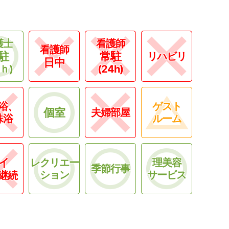
護士
看護師
看護師
駐
常駐
リハビリ
日中
4ｈ)
(24h)
浴、
ゲスト
個室
夫婦部屋
殊浴
ルーム
イ
レクリエー
理美容
季節行事
ション
サービス
継続