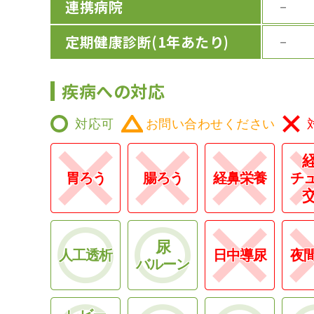
連携病院
－
定期健康診断
(1年あたり)
－
疾病への対応
対応可
お問い合わせください
胃ろう
腸ろう
経鼻栄養
チ
尿
人工透析
日中導尿
夜
バルーン