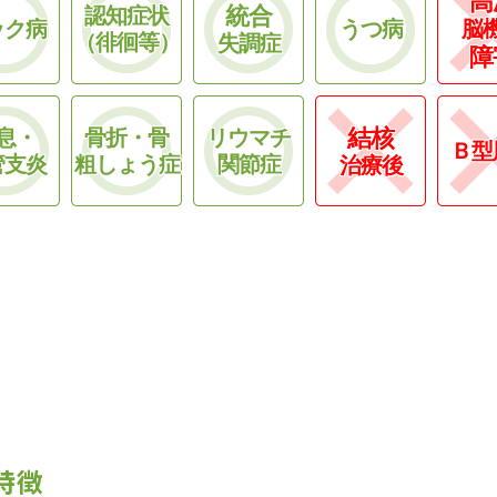
高
統合
認知症状
ック病
うつ病
脳
（徘徊等）
失調症
障
結核
息・
骨折・骨
リウマチ
Ｂ型
管支炎
粗しょう症
関節症
治療後
特徴