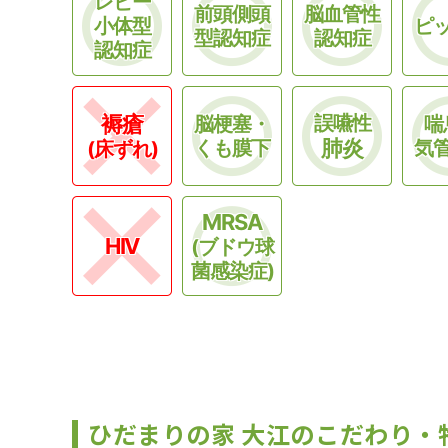
レビー
前頭側頭
脳血管性
小体型
ピ
型認知症
認知症
認知症
褥瘡
誤嚥性
脳梗塞・
喘
肺炎
くも膜下
気
(床ずれ)
MRSA
HIV
(ブドウ球
菌感染症)
ひだまりの家 大江のこだわり・