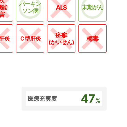
次
パーキン
ALS
機能
末期がん
ソン病
害
疥癬
梅毒
肝炎
Ｃ型肝炎
(かいせん)
47
医療充実度
%