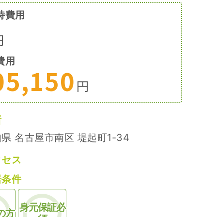
時費用
円
費用
05,150
円
所
県 名古屋市南区 堤起町1-34
クセス
居条件
身元保証必
の方