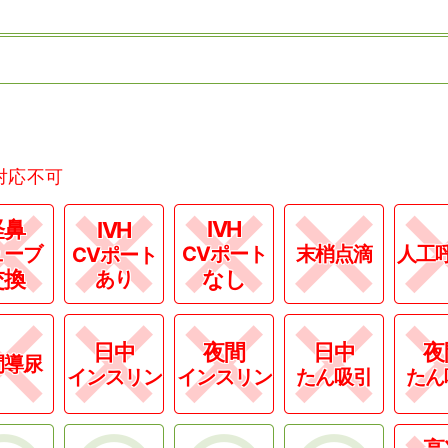
対応不可
経鼻
IVH
IVH
ューブ
CVポート
末梢点滴
人工
CVポート
交換
なし
あり
日中
夜間
日中
夜
間導尿
インスリン
インスリン
たん吸引
たん