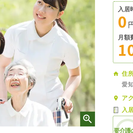
入居
0
月額
1
住
愛知
ア
入
要介護