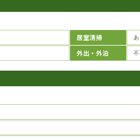
居室清掃
あ
外出・外泊
不