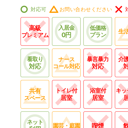
対応可
お問い合わせください
高級
入居金
低価格
生
0円
プラン
プレミアム
看取り
暴言暴力
介
ナース
対応
対応
コール対応
共有
トイレ付
浴室付
キッ
居室
居室
スペース
ネット
喫煙
園芸・庭園