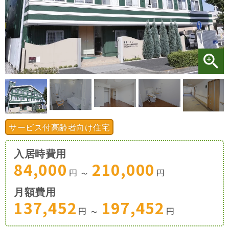
施設特集一覧
ブログ一覧
お気に入り一覧
サービス付高齢者向け住宅
入居時費用
84,000
210,000
円
円
〜
月額費用
137,452
197,452
円
円
〜