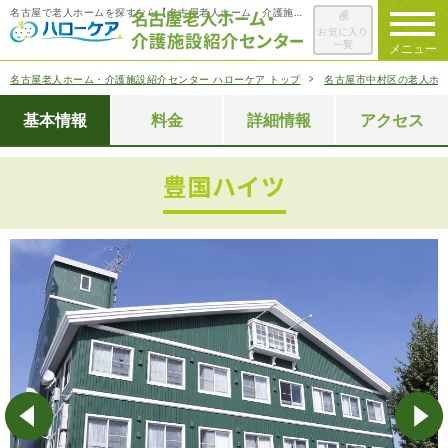
名古屋で老人ホームを探すなら【名古屋老人ホーム・介護施設紹介センター ハローケア】
お気に入り
一覧
メニュー
名古屋老人ホーム・介護施設紹介センター ハローケア トップ
名古屋市中村区の老人ホ
ハローケアに
ついて
基本情報
料金
詳細情報
アクセス
老人ホームを
検索する
豊国ハイツ
施設選びの
ポイント
ご入居までの
流れ
会社概要
お役立ち情報
一覧