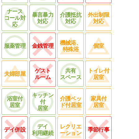
ナース
暴言暴力
介護抵抗
外出制限
コール対
対応
対応
対応
応
機械浴、
服薬管理
金銭管理
個室
特殊浴
ゲスト
共有
トイレ付
夫婦部屋
ルーム
スペース
居室
キッチン
浴室付
介護ベッ
家具付
付
居室
ド付居室
居室
居室
デイ
レクリエ
デイ併設
季節行事
利用継続
ーション