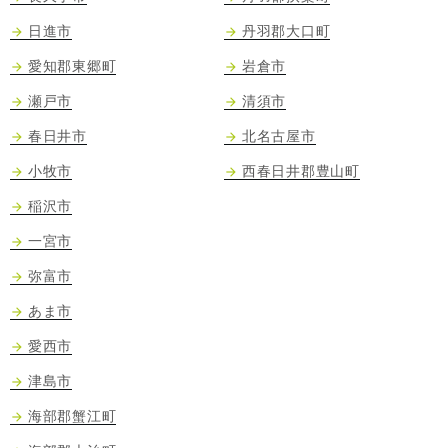
日進市
丹羽郡大口町
愛知郡東郷町
岩倉市
瀬戸市
清須市
春日井市
北名古屋市
小牧市
西春日井郡豊山町
稲沢市
一宮市
弥富市
あま市
愛西市
津島市
海部郡蟹江町