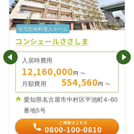
住宅型有料老人ホーム
コンシェールささしま
入居時費用
12,160,000
円
〜
554,560
月額費用
円
〜
愛知県名古屋市中村区平池町4-60
番地5号
ご相談はこちら
0800-100-0810