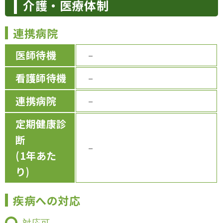
介護・医療体制
連携病院
医師待機
－
看護師待機
－
連携病院
－
定期健康診
断
－
(1年あた
り)
疾病への対応
対応可