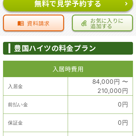
無料で見学予約する
お気に入りに
資料請求
追加する
豊国ハイツの料金プラン
入居時費用
84,000
円
〜
入居金
210,000
円
0
円
前払い金
0
円
保証金