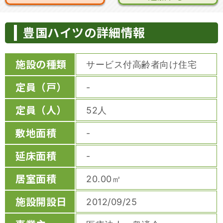
豊国ハイツの詳細情報
施設の種類
サービス付高齢者向け住宅
定員（戸）
-
定員（人）
52人
敷地面積
-
延床面積
-
居室面積
20.00㎡
施設開設日
2012/09/25