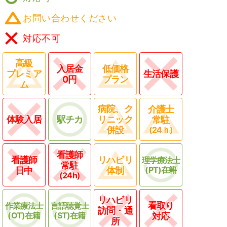
お問い合わせください
対応不可
高級
入居金
低価格
プレミア
生活保護
0円
プラン
ム
病院、ク
介護士
体験入居
駅チカ
リニック
常駐
併設
(24ｈ)
看護師
看護師
リハビリ
理学療法士
常駐
(PT)在籍
日中
体制
(24h)
リハビリ
看取り
作業療法士
言語聴覚士
訪問・通
(OT)在籍
(ST)在籍
対応
所