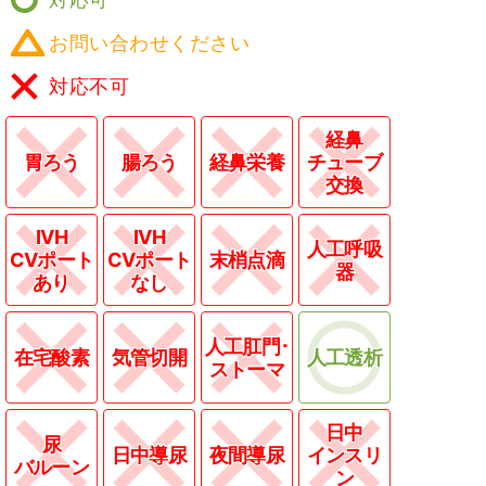
お問い合わせください
対応不可
経鼻
胃ろう
腸ろう
経鼻栄養
チューブ
交換
IVH
IVH
人工呼吸
CVポート
CVポート
末梢点滴
器
あり
なし
人工肛門･
在宅酸素
気管切開
人工透析
ストーマ
日中
尿
日中導尿
夜間導尿
インスリ
バルーン
ン