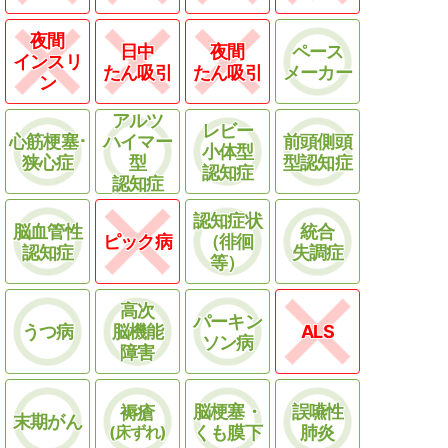
夜間
日中
夜間
ペース
インスリ
たん吸引
たん吸引
メーカー
ン
アルツ
レビー
心筋梗塞･
ハイマー
前頭側頭
小体型
狭心症
型
型認知症
認知症
認知症
認知症状
脳血管性
統合
ピック病
（徘徊
認知症
失調症
等）
高次
パーキン
うつ病
脳機能
ALS
ソン病
障害
脳梗塞・
誤嚥性
褥瘡
末期がん
(床ずれ)
くも膜下
肺炎