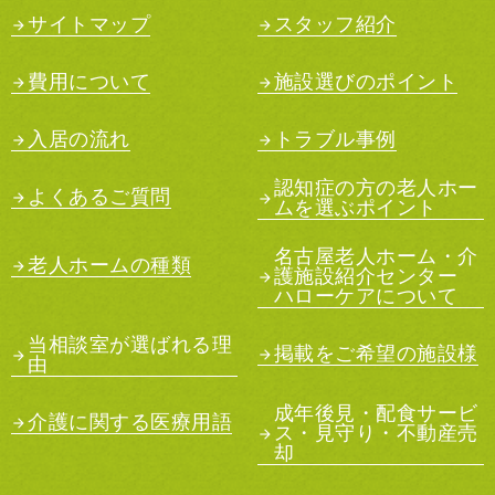
サイトマップ
スタッフ紹介
費用について
施設選びのポイント
入居の流れ
トラブル事例
認知症の方の老人ホー
よくあるご質問
ムを選ぶポイント
名古屋老人ホーム・介
老人ホームの種類
護施設紹介センター
ハローケアについて
当相談室が選ばれる理
掲載をご希望の施設様
由
成年後見・配食サービ
介護に関する医療用語
ス・見守り・不動産売
却