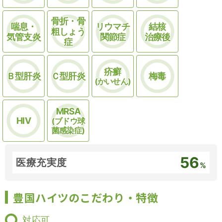
骨折・骨
喘息・
リウマチ
結核
粗しょう
気管支炎
関節症
治療後
症
疥癬
Ｂ型肝炎
Ｃ型肝炎
梅毒
(かいせん)
MRSA
HIV
(ブドウ球
菌感染症)
56
医療充実度
%
豊国ハイツのこだわり・特徴
対応可