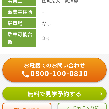
事業主
医療法人 衆済会
事業主住所
-
駐車場
なし
駐車可能台
3台
数
お電話でのお問い合わせ
0800-100-0810
無料で見学予約する
お気に入りに