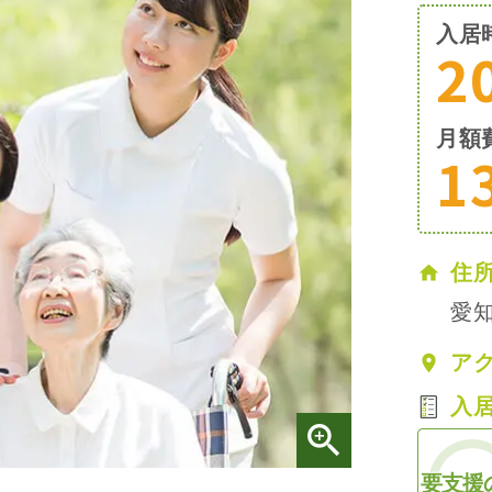
入居
2
月額
1
住
愛知
ア
入
要支援