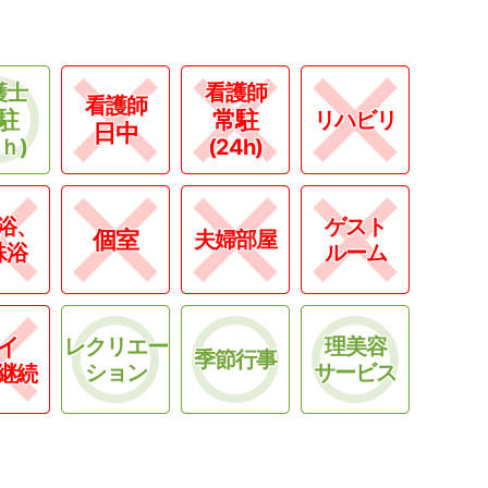
護士
看護師
看護師
駐
常駐
リハビリ
日中
4ｈ)
(24h)
浴、
ゲスト
個室
夫婦部屋
殊浴
ルーム
イ
レクリエー
理美容
季節行事
ション
サービス
継続