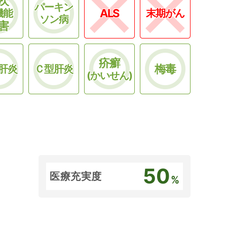
次
パーキン
ALS
機能
末期がん
ソン病
害
疥癬
梅毒
肝炎
Ｃ型肝炎
(かいせん)
50
医療充実度
%