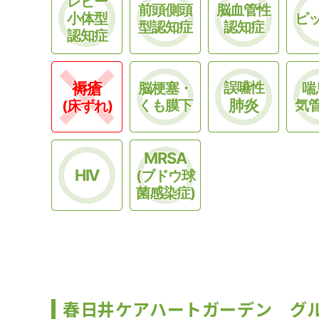
レビー
前頭側頭
脳血管性
小体型
ピ
型認知症
認知症
認知症
褥瘡
誤嚥性
脳梗塞・
喘
肺炎
くも膜下
気
(床ずれ)
MRSA
HIV
(ブドウ球
菌感染症)
春日井ケアハートガーデン グ