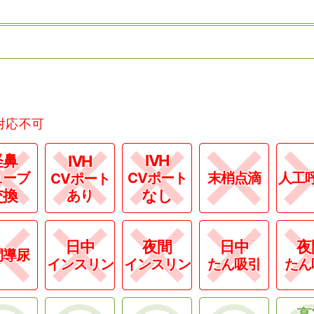
対応不可
経鼻
IVH
IVH
ューブ
CVポート
末梢点滴
人工
CVポート
交換
なし
あり
日中
夜間
日中
夜
間導尿
インスリン
インスリン
たん吸引
たん