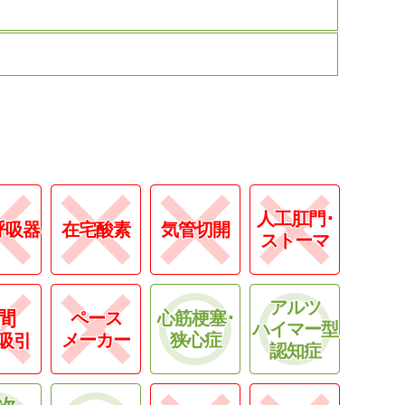
人工肛門･
呼吸器
在宅酸素
気管切開
ストーマ
アルツ
間
ペース
心筋梗塞･
ハイマー型
メーカー
狭心症
吸引
認知症