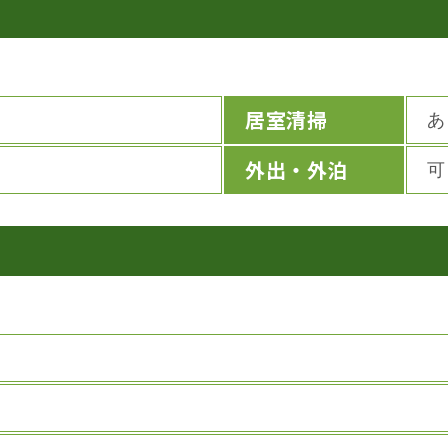
居室清掃
あ
外出・外泊
可