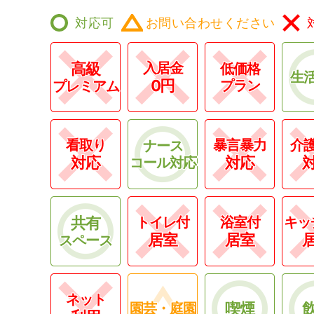
対応可
お問い合わせください
高級
入居金
低価格
生
0円
プラン
プレミアム
看取り
暴言暴力
介
ナース
対応
対応
コール対応
共有
トイレ付
浴室付
キッ
居室
居室
スペース
ネット
喫煙
園芸・庭園