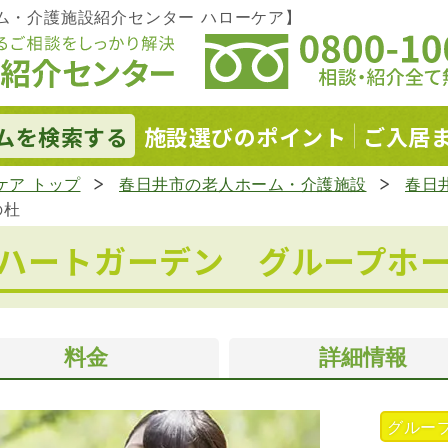
ム・介護施設紹介センター ハローケア】
ムを
検索する
施設選びの
ポイント
ご入居
ケア トップ
春日井市の老人ホーム・介護施設
春日
の杜
ハートガーデン グループホ
料金
詳細情報
グルー