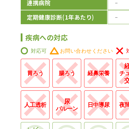
連携病院
－
定期健康診断
(1年あたり)
－
疾病への対応
対応可
お問い合わせください
胃ろう
腸ろう
経鼻栄養
チ
尿
人工透析
日中導尿
夜
バルーン