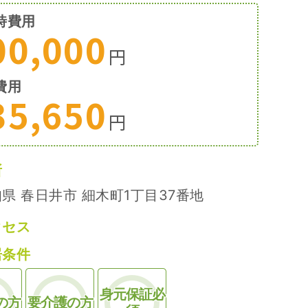
時費用
00,000
円
費用
35,650
円
所
県 春日井市 細木町1丁目37番地
クセス
居条件
身元保証必
の方
要介護の方