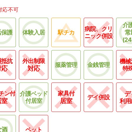
対応不可
介
病院、クリ
常
活保護
体験入居
駅チカ
ニック併設
(2
護抵抗
外出制限
機械
服薬管理
金銭管理
対応
対応
特
チン付
家具付
デ
介護ベッド
デイ併設
居室
居室
付居室
利用
飲酒
ペット