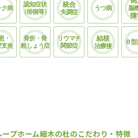
高
統合
認知症状
ック病
うつ病
脳
（徘徊等）
失調症
障
結核
息・
骨折・骨
リウマチ
Ｂ型
管支炎
粗しょう症
関節症
治療後
ループホーム細木の杜のこだわり・特徴