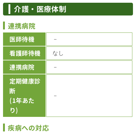
介護・医療体制
連携病院
医師待機
－
看護師待機
なし
連携病院
－
定期健康診
断
－
(1年あた
り)
疾病への対応