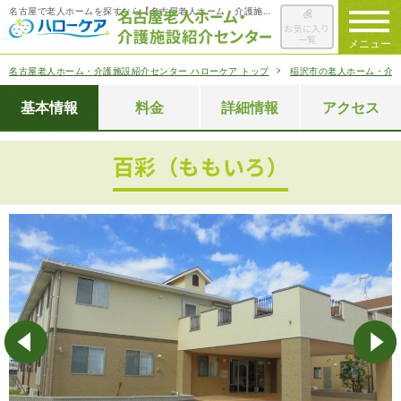
名古屋で老人ホームを探すなら【名古屋老人ホーム・介護施設紹介センター ハローケア】
お気に入り
一覧
メニュー
名古屋老人ホーム・介護施設紹介センター ハローケア トップ
稲沢市の老人ホーム・介
ハローケアに
ついて
基本情報
料金
詳細情報
アクセス
老人ホームを
検索する
百彩（ももいろ）
施設選びの
ポイント
ご入居までの
流れ
会社概要
お役立ち情報
一覧