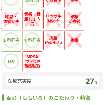
(床ずれ)
くも膜下
肺炎
骨折・骨
喘息・
リウマチ
結核
粗しょう
気管支炎
関節症
治療後
症
疥癬
Ｂ型肝炎
Ｃ型肝炎
梅毒
(かいせん)
MRSA
HIV
(ブドウ球
菌感染症)
27
医療充実度
%
百彩（ももいろ）のこだわり・特徴