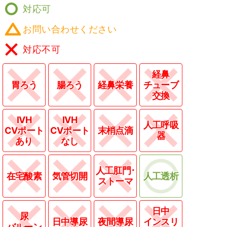
対応可
お問い合わせください
対応不可
経鼻
胃ろう
腸ろう
経鼻栄養
チューブ
交換
IVH
IVH
人工呼吸
CVポート
CVポート
末梢点滴
器
あり
なし
人工肛門･
在宅酸素
気管切開
人工透析
ストーマ
日中
尿
日中導尿
夜間導尿
インスリ
バルーン