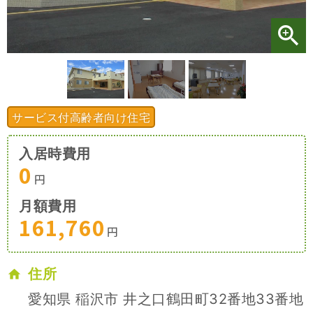
施設特集一覧
ブログ一覧
サービス付高齢者向け住宅
お気に入り一覧
入居時費用
0
円
月額費用
161,760
円
住所
愛知県 稲沢市 井之口鶴田町32番地33番地