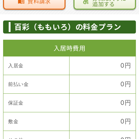
資料請求
追加する
百彩（ももいろ）の料金プラン
入居時費用
0
円
入居金
0
円
前払い金
0
円
保証金
0
円
敷金