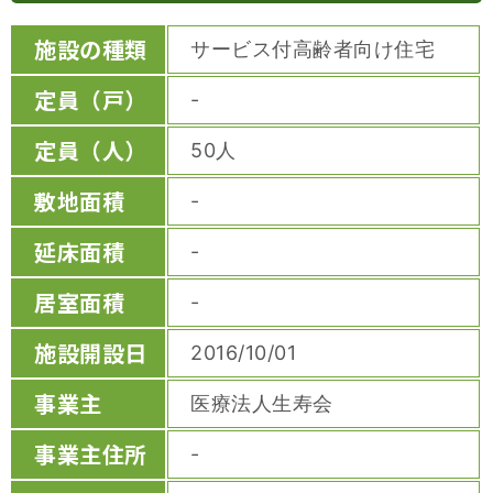
施設の種類
サービス付高齢者向け住宅
定員（戸）
-
定員（人）
50人
敷地面積
-
延床面積
-
居室面積
-
施設開設日
2016/10/01
事業主
医療法人生寿会
事業主住所
-