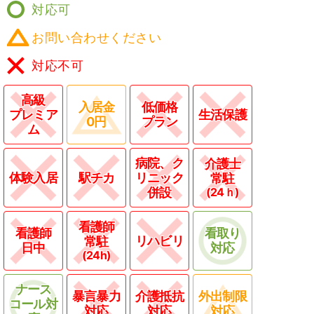
対応可
お問い合わせください
対応不可
高級
入居金
低価格
プレミア
生活保護
0円
プラン
ム
病院、ク
介護士
体験入居
駅チカ
リニック
常駐
併設
(24ｈ)
看護師
看護師
看取り
リハビリ
常駐
日中
対応
(24h)
ナース
暴言暴力
介護抵抗
外出制限
コール対
対応
対応
対応