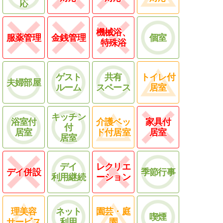
応
機械浴、
服薬管理
金銭管理
個室
特殊浴
ゲスト
共有
トイレ付
夫婦部屋
ルーム
スペース
居室
キッチン
浴室付
介護ベッ
家具付
付
居室
ド付居室
居室
居室
デイ
レクリエ
デイ併設
季節行事
利用継続
ーション
理美容
ネット
園芸・庭
喫煙
サービス
利用
園