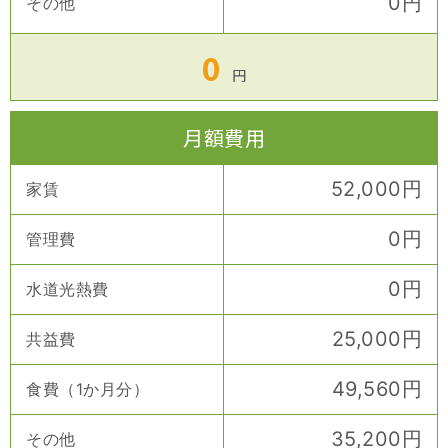
0
円
その他
0
円
月額費用
52,000
円
家賃
0
円
管理費
0
円
水道光熱費
25,000
円
共益費
49,560
円
食費（1か月分）
35,200
円
その他