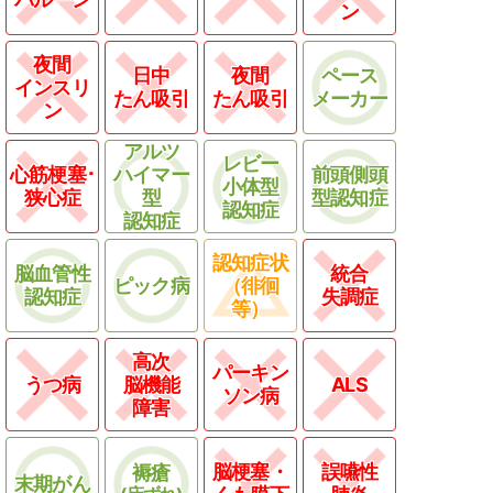
ン
夜間
日中
夜間
ペース
インスリ
たん吸引
たん吸引
メーカー
ン
アルツ
レビー
心筋梗塞･
ハイマー
前頭側頭
小体型
狭心症
型
型認知症
認知症
認知症
認知症状
脳血管性
統合
ピック病
（徘徊
認知症
失調症
等）
高次
パーキン
うつ病
脳機能
ALS
ソン病
障害
脳梗塞・
誤嚥性
褥瘡
末期がん