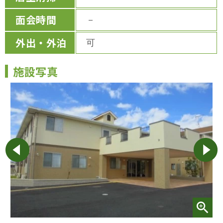
面会時間
－
外出・外泊
可
施設写真