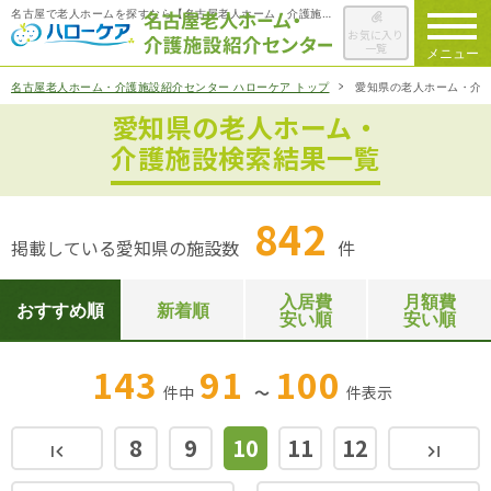
名古屋で老人ホームを探すなら【名古屋老人ホーム・介護施設紹介センター ハローケア】
お気に入り
一覧
メニュー
名古屋老人ホーム・介護施設紹介センター ハローケア トップ
愛知県の老人ホーム・介
愛知県の老人ホーム・
ハローケアに
ついて
介護施設検索結果一覧
老人ホームを
検索する
842
掲載している愛知県の施設数
件
施設選びの
ポイント
入居費
月額費
おすすめ順
新着順
安い順
安い順
ご入居までの
流れ
143
91
100
件中
～
件
表示
会社概要
8
9
10
11
12
first_page
last_page
お役立ち情報
一覧