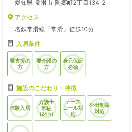
愛知県 常滑市 陶郷町2丁目134-2
アクセス
名鉄常滑線「常滑」徒歩10分
入居条件
要支援の
要介護の
身元保証
方
方
必須
施設のこだわり・特徴
ナース
介護士
外出制限
体験入居
コール対
常駐
対応
(24ｈ)
応