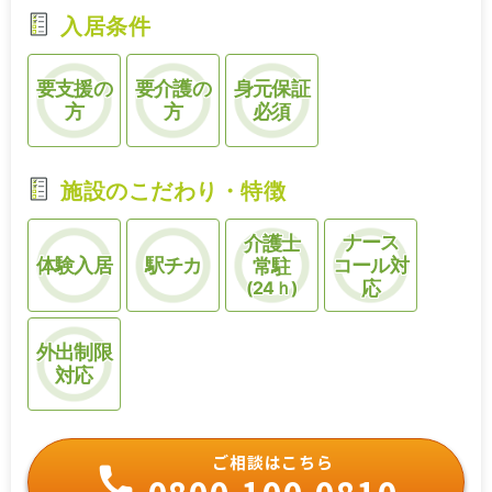
入居条件
要支援の
要介護の
身元保証
方
方
必須
施設のこだわり・特徴
ナース
介護士
体験入居
駅チカ
コール対
常駐
(24ｈ)
応
外出制限
対応
ご相談はこちら
0800-100-0810