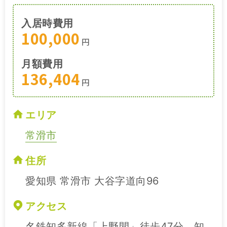
入居時費用
100,000
円
月額費用
136,404
円
エリア
常滑市
住所
愛知県 常滑市 大谷字道向96
アクセス
名鉄知多新線「上野間」徒歩47分 知