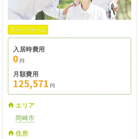
グループホーム
入居時費用
0
円
月額費用
125,571
円
エリア
岡崎市
住所