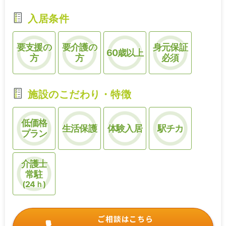
入居条件
要支援の
要介護の
身元保証
60歳以上
方
方
必須
施設のこだわり・特徴
低価格
生活保護
体験入居
駅チカ
プラン
介護士
常駐
(24ｈ)
ご相談はこちら