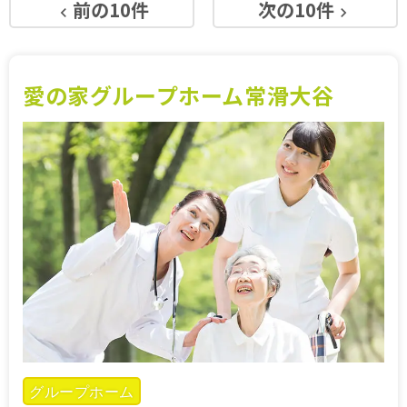
前の10件
次の10件
keyboard_arrow_left
keyboard_arrow_right
施設特集一覧
ブログ一覧
愛の家グループホーム常滑大谷
お気に入り一覧
グループホーム