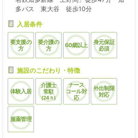
多バス 東大谷 徒歩10分
入居条件
要支援の
要介護の
身元保証
60歳以上
方
方
必須
施設のこだわり・特徴
ナース
介護士
外出制限
体験入居
コール対
常駐
対応
(24ｈ)
応
服薬管理