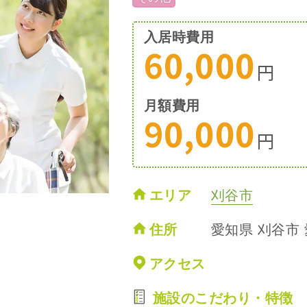
入居時費用
60,000
円
月額費用
90,000
円
エリア
刈谷市
住所
愛知県 刈谷市
アクセス
施設のこだわり・特徴