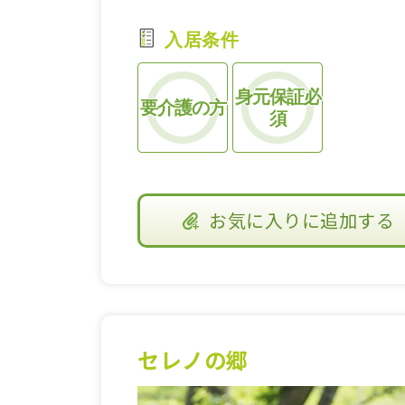
入居条件
身元保証必
要介護の方
須
お気に入り
に追加する
セレノの郷