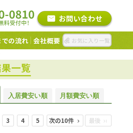
お問い合わせ
までの
流れ
会社概要
お気に入り一覧
覧
結果一覧
入居費
安い順
月額費
安い順
3
4
5
次の10件
最後
keyboard_arrow_right
last_page