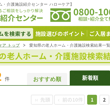
ム・介護施設紹介センター ハローケア】
ムを
検索する
施設選びの
ポイント
ご入居
ケア トップ
愛知県の老人ホーム・介護施設検索結果一
の老人ホーム・
介護施設検索
2
新着順
件
おすすめ順
先頭
前の10件
1
2
first_page
keyboard_arrow_left