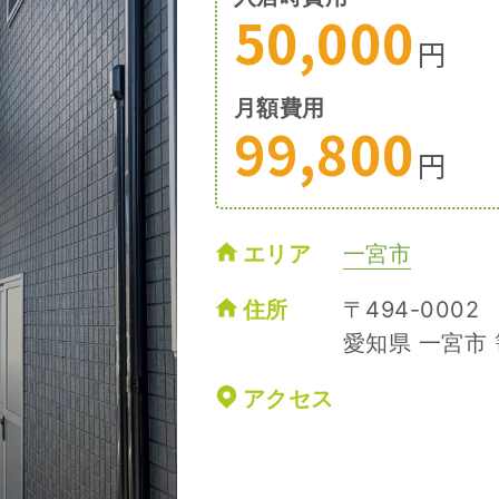
50,000
円
月額費用
99,800
円
エリア
一宮市
住所
〒494-0002
愛知県 一宮市
アクセス