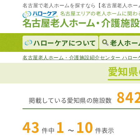
名古屋で老人ホームを探すなら【名古屋老人ホー
ハローケアに
ついて
老人ホー
名古屋老人ホーム・介護施設紹介センター ハロー
愛知県
84
掲載している愛知県の施設数
43
1
10
件中
～
件
表示