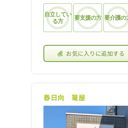
自立してい
要支援の方
要介護の
る方
お気に入り
に追加する
春日向 篭屋