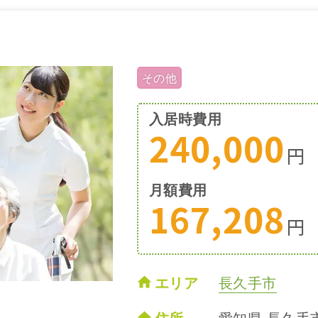
その他
入居時費用
240,000
円
月額費用
167,208
円
エリア
長久手市