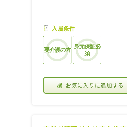
入居条件
身元保証必
要介護の方
須
お気に入り
に追加する