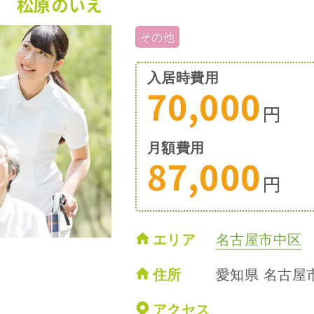
 松原のいえ
その他
入居時費用
70,000
円
月額費用
87,000
円
エリア
名古屋市中区
住所
愛知県 名古屋市
アクセス