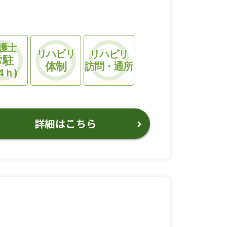
護士
リハビリ
リハビリ
常駐
体制
訪問・通所
4ｈ)
詳細はこちら