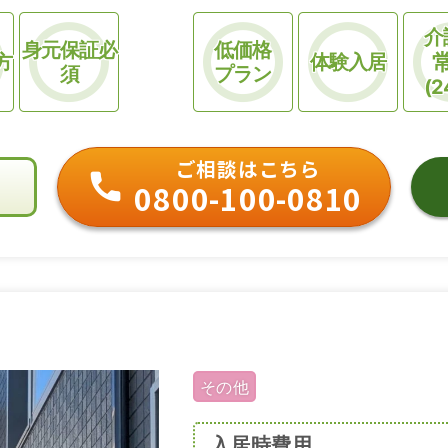
介
身元保証必
低価格
方
体験入居
須
プラン
(2
ご相談はこちら
0800-100-0810
その他
入居時費用