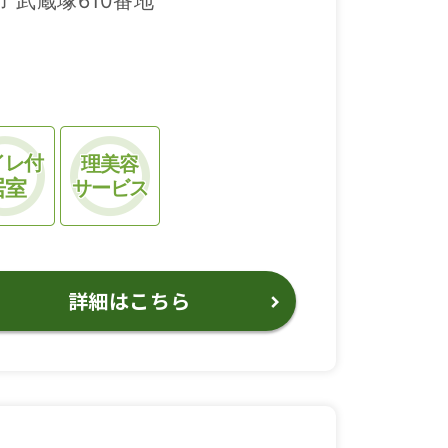
 武蔵塚610番地
イレ付
理美容
居室
サービス
詳細はこちら