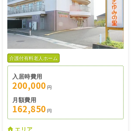
介護付有料老人ホーム
入居時費用
200,000
円
月額費用
162,850
円
エリア