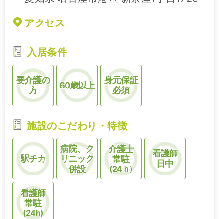
アクセス
入居条件
要介護の
身元保証
60歳以上
方
必須
施設のこだわり・特徴
病院、ク
介護士
看護師
駅チカ
リニック
常駐
日中
併設
(24ｈ)
看護師
常駐
(24h)