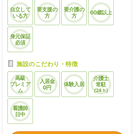
自立して
要支援の
要介護の
60歳以上
いる方
方
方
身元保証
必須
施設のこだわり・特徴
高級
介護士
入居金
プレミア
体験入居
常駐
0円
ム
(24ｈ)
看護師
日中