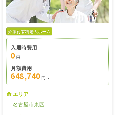
介護付有料老人ホーム
入居時費用
0
円
月額費用
648,740
円
〜
エリア
名古屋市東区