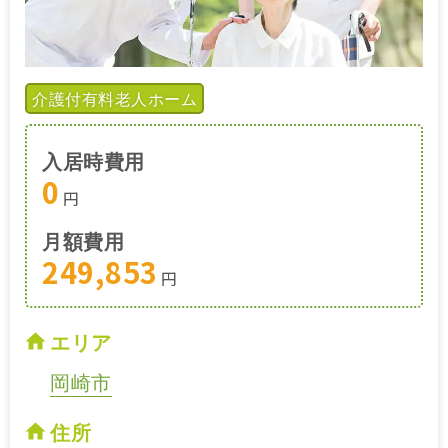
介護付有料老人ホーム
入居時費用
0
円
月額費用
249,853
円
エリア
岡崎市
住所