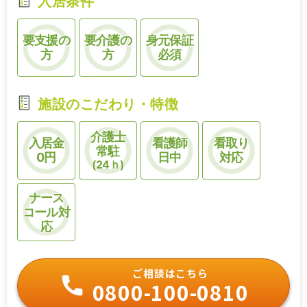
入居条件
要支援の
要介護の
身元保証
方
方
必須
施設のこだわり・特徴
介護士
入居金
看護師
看取り
常駐
0円
日中
対応
(24ｈ)
ナース
コール対
応
ご相談はこちら
0800-100-0810