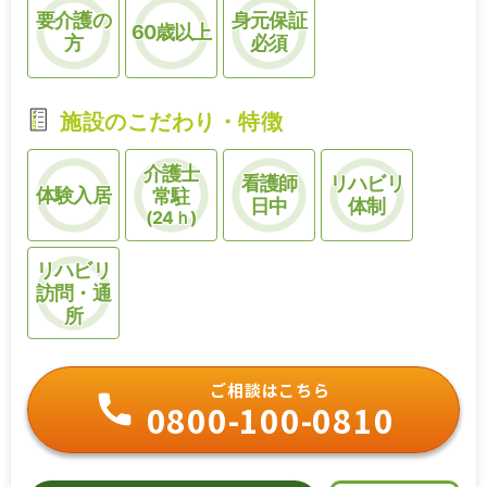
要介護の
身元保証
60歳以上
方
必須
施設のこだわり・特徴
介護士
看護師
リハビリ
体験入居
常駐
日中
体制
(24ｈ)
リハビリ
訪問・通
所
ご相談はこちら
0800-100-0810