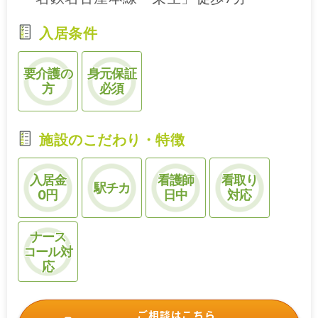
入居条件
要介護の
身元保証
方
必須
施設のこだわり・特徴
入居金
看護師
看取り
駅チカ
0円
日中
対応
ナース
コール対
応
ご相談はこちら