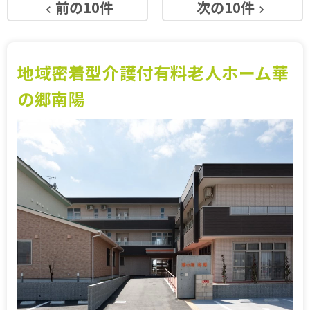
前の10件
次の10件
keyboard_arrow_left
keyboard_arrow_right
施設特集一覧
ブログ一覧
地域密着型介護付有料老人ホーム華
の郷南陽
お気に入り一覧