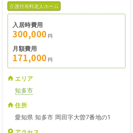
介護付有料老人ホーム
入居時費用
300,000
円
月額費用
171,000
円
エリア
知多市
住所
愛知県 知多市 岡田字大曽7番地の1
アクセス