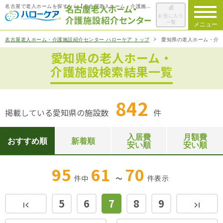
名古屋で老人ホームを探すなら【名古屋老人ホーム・介護施設紹介センター ハローケア】
お気に入り
一覧
メニュー
名古屋老人ホーム・介護施設紹介センター ハローケア トップ
愛知県の老人ホーム・介
愛知県の老人ホーム・
ハローケアに
ついて
介護施設検索結果一覧
老人ホームを
検索する
842
掲載している愛知県の施設数
件
施設選びの
ポイント
入居費
月額費
おすすめ順
新着順
安い順
安い順
ご入居までの
流れ
95
61
70
件中
～
件
表示
会社概要
5
6
7
8
9
first_page
last_page
お役立ち情報
一覧