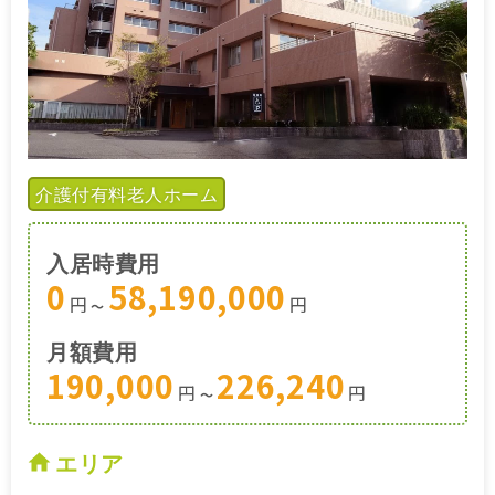
介護付有料老人ホーム
入居時費用
0
58,190,000
円
円
〜
月額費用
190,000
226,240
円
円
〜
エリア