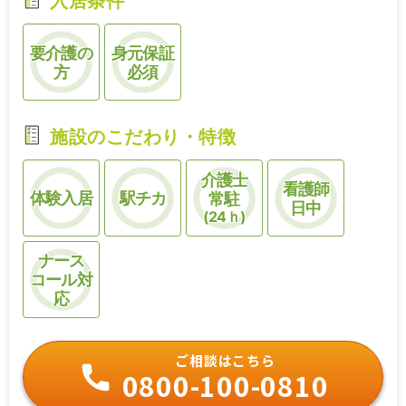
入居条件
要介護の
身元保証
方
必須
施設のこだわり・特徴
介護士
看護師
体験入居
駅チカ
常駐
日中
(24ｈ)
ナース
コール対
応
ご相談はこちら
0800-100-0810