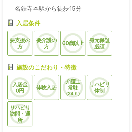
名鉄寺本駅から徒歩15分
入居条件
要支援の
要介護の
身元保証
60歳以上
方
方
必須
施設のこだわり・特徴
介護士
入居金
リハビリ
体験入居
常駐
0円
体制
(24ｈ)
リハビリ
訪問・通
所