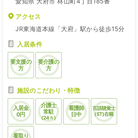
愛知県 大府市 柊山町4丁目185番
アクセス
JR東海道本線「大府」駅から徒歩15分
入居条件
要支援の
要介護の
方
方
施設のこだわり・特徴
介護士
入居金
看護師
言語聴覚士
常駐
(ST)在籍
0円
日中
(24ｈ)
看取り