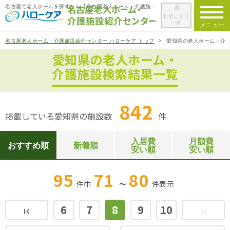
名古屋で老人ホームを探すなら【名古屋老人ホーム・介護施設紹介センター ハローケア】
お気に入り
一覧
メニュー
名古屋老人ホーム・介護施設紹介センター ハローケア トップ
愛知県の老人ホーム・介
愛知県の老人ホーム・
ハローケアに
ついて
介護施設検索結果一覧
老人ホームを
検索する
842
掲載している愛知県の施設数
件
施設選びの
ポイント
入居費
月額費
おすすめ順
新着順
安い順
安い順
ご入居までの
流れ
95
71
80
件中
～
件
表示
会社概要
6
7
8
9
10
first_page
last_page
お役立ち情報
一覧