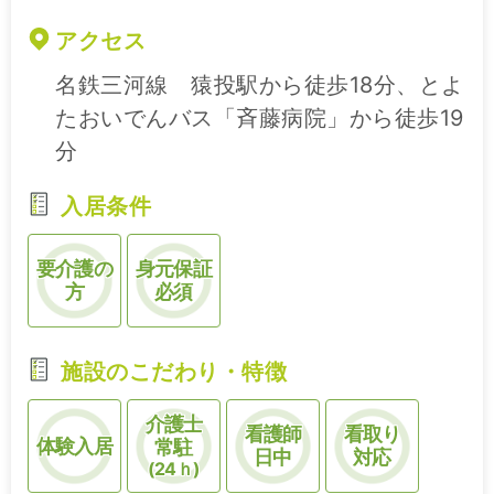
アクセス
名鉄三河線 猿投駅から徒歩18分、とよ
たおいでんバス「斉藤病院」から徒歩19
分
入居条件
要介護の
身元保証
方
必須
施設のこだわり・特徴
介護士
看護師
看取り
体験入居
常駐
日中
対応
(24ｈ)