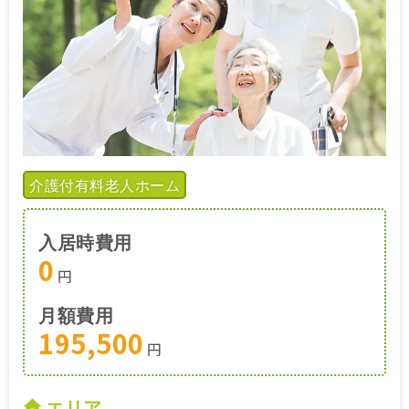
介護付有料老人ホーム
入居時費用
0
円
月額費用
195,500
円
エリア