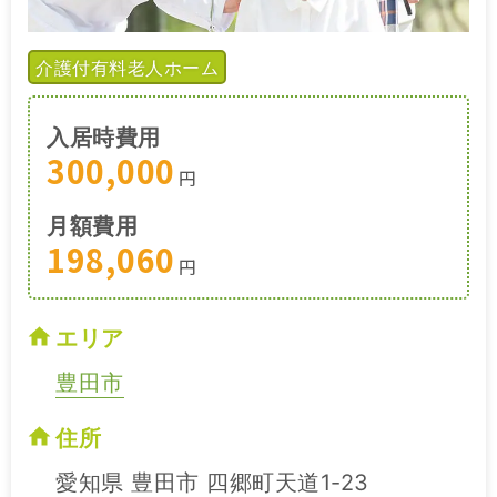
介護付有料老人ホーム
入居時費用
300,000
円
月額費用
198,060
円
エリア
豊田市
住所
愛知県 豊田市 四郷町天道1-23