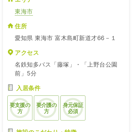
東海市
住所
愛知県 東海市 富木島町新道才66－１
アクセス
名鉄知多バス「藤塚」・「上野台公園
前」5分
入居条件
要支援の
要介護の
身元保証
方
方
必須