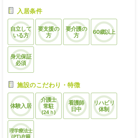
入居条件
自立して
要支援の
要介護の
60歳以上
いる方
方
方
身元保証
必須
施設のこだわり・特徴
介護士
看護師
リハビリ
体験入居
常駐
日中
体制
(24ｈ)
理学療法士
(PT)在籍