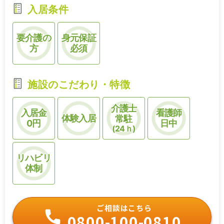
入居条件
要介護の
身元保証
方
必須
施設のこだわり・特徴
介護士
入居金
看護師
体験入居
常駐
0円
日中
(24ｈ)
リハビリ
体制
ご相談はこちら
0800-100-0810