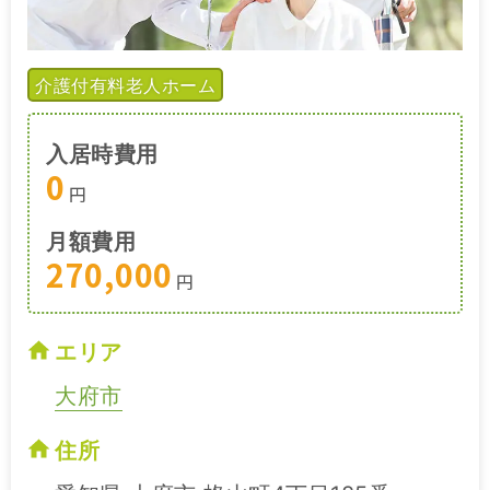
介護付有料老人ホーム
入居時費用
0
円
月額費用
270,000
円
エリア
大府市
住所