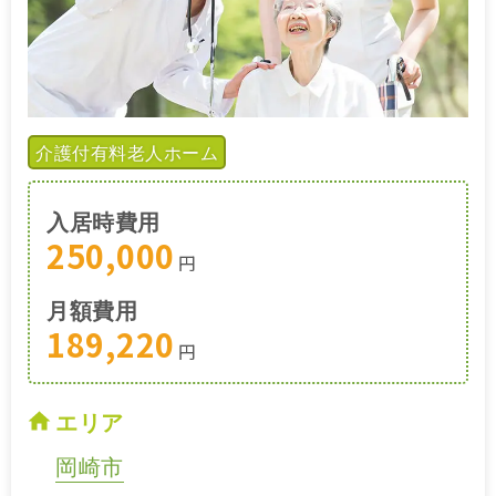
介護付有料老人ホーム
入居時費用
250,000
円
月額費用
189,220
円
エリア
岡崎市