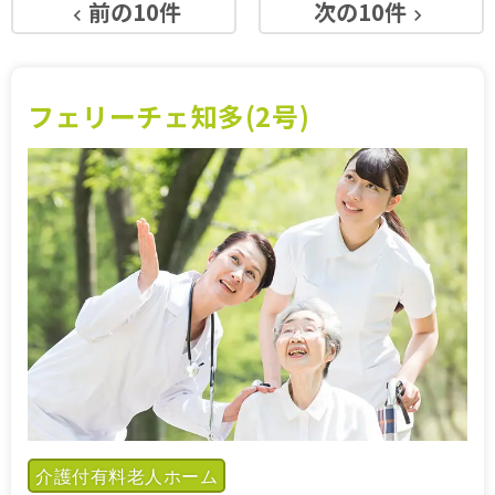
前の10件
次の10件
keyboard_arrow_left
keyboard_arrow_right
施設特集一覧
ブログ一覧
フェリーチェ知多(2号)
お気に入り一覧
介護付有料老人ホーム