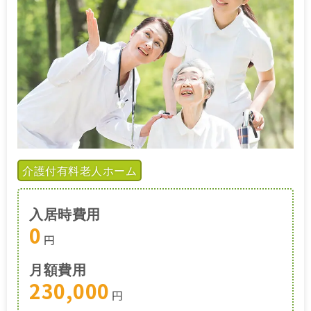
介護付有料老人ホーム
入居時費用
0
円
月額費用
230,000
円