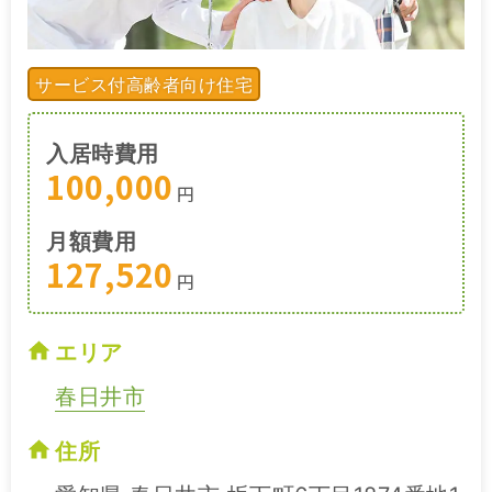
サービス付高齢者向け住宅
入居時費用
100,000
円
月額費用
127,520
円
エリア
春日井市
住所