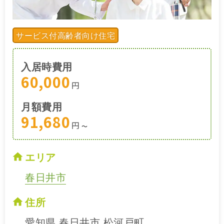
サービス付高齢者向け住宅
入居時費用
60,000
円
月額費用
91,680
円
〜
エリア
春日井市
住所
愛知県 春日井市 松河戸町