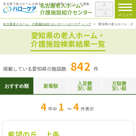
名古屋で老人ホームを探すなら【名古屋老人ホーム・介護施設紹介センター ハローケア】
お気に入り
一覧
メニュー
名古屋老人ホーム・介護施設紹介センター ハローケア トップ
愛知県の老人ホーム・介
愛知県の老人ホーム・
ハローケアに
ついて
介護施設検索結果一覧
老人ホームを
検索する
842
掲載している愛知県の施設数
件
施設選びの
ポイント
入居費
月額費
おすすめ順
新着順
安い順
安い順
ご入居までの
流れ
4
1
4
件中
～
件
表示
会社概要
お役立ち情報
一覧
希望の丘 上条