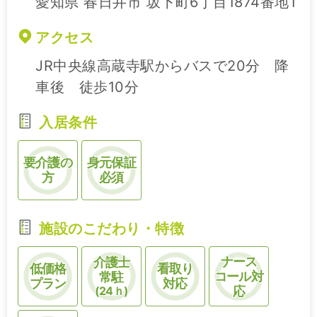
愛知県 春日井市 坂下町6丁目1874番地1
アクセス
JR中央線高蔵寺駅からバスで20分 降
車後 徒歩10分
入居条件
要介護の
身元保証
方
必須
施設のこだわり・特徴
ナース
介護士
低価格
看取り
コール対
常駐
プラン
対応
(24ｈ)
応