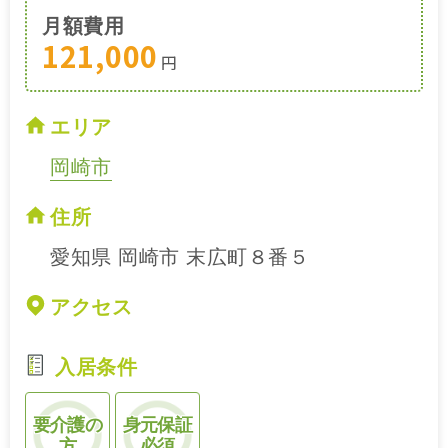
月額費用
121,000
円
エリア
岡崎市
住所
愛知県 岡崎市 末広町８番５
アクセス
入居条件
要介護の
身元保証
方
必須