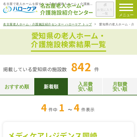
名古屋で老人ホームを探すなら【名古屋老人ホーム・介護施設紹介センター ハローケア】
お気に入り
一覧
メニュー
名古屋老人ホーム・介護施設紹介センター ハローケア トップ
愛知県の老人ホーム・介
愛知県の老人ホーム・
ハローケアに
ついて
介護施設検索結果一覧
老人ホームを
検索する
842
掲載している愛知県の施設数
件
施設選びの
ポイント
入居費
月額費
おすすめ順
新着順
安い順
安い順
ご入居までの
流れ
4
1
4
件中
～
件
表示
会社概要
お役立ち情報
一覧
メディケアレジデンス岡崎