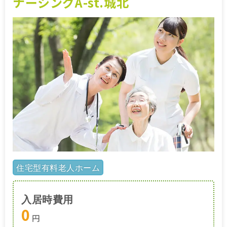
ナーシングA-st.城北
住宅型有料老人ホーム
入居時費用
0
円