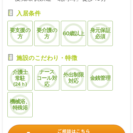
入居条件
要支援の
要介護の
身元保証
60歳以上
方
方
必須
施設のこだわり・特徴
ナース
介護士
外出制限
コール対
金銭管理
常駐
対応
(24ｈ)
応
機械浴、
特殊浴
ご相談はこちら