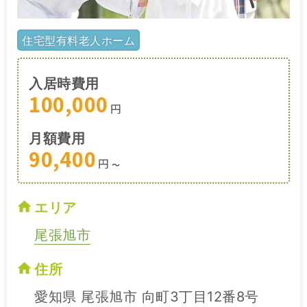
住宅型有料老人ホーム
入居時費用
100,000
円
月額費用
90,400
円
〜
エリア
尾張旭市
住所
愛知県 尾張旭市 向町3丁目12番8号