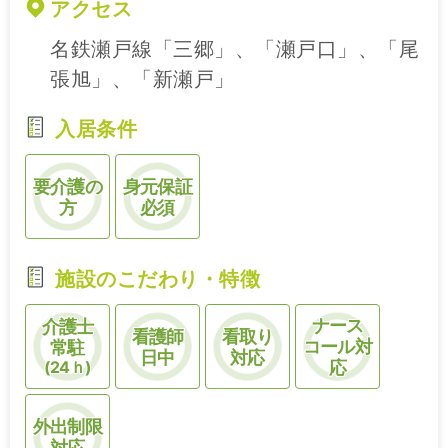
アクセス
名鉄瀬戸線「三郷」、「瀬戸口」、「尾
張旭」、「新瀬戸」
入居条件
要介護の
身元保証
方
必須
施設のこだわり・特徴
ナース
介護士
看護師
看取り
コール対
常駐
日中
対応
(24ｈ)
応
外出制限
対応