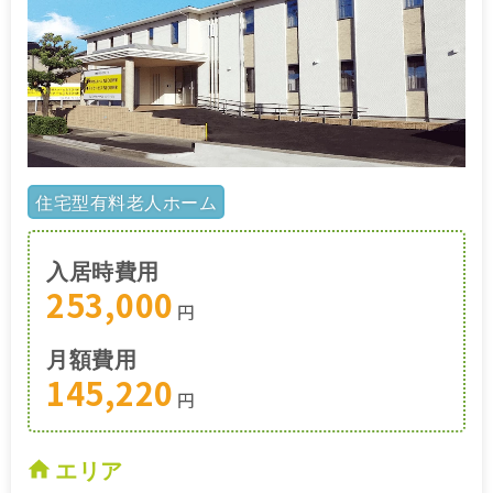
住宅型有料老人ホーム
入居時費用
253,000
円
月額費用
145,220
円
エリア