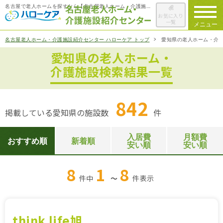
名古屋で老人ホームを探すなら【名古屋老人ホーム・介護施設紹介センター ハローケア】
お気に入り
一覧
メニュー
名古屋老人ホーム・介護施設紹介センター ハローケア トップ
愛知県の老人ホーム・介
愛知県の老人ホーム・
ハローケアに
ついて
介護施設検索結果一覧
老人ホームを
検索する
842
掲載している愛知県の施設数
件
施設選びの
ポイント
入居費
月額費
おすすめ順
新着順
安い順
安い順
ご入居までの
流れ
8
1
8
件中
～
件
表示
会社概要
お役立ち情報
一覧
think life旭