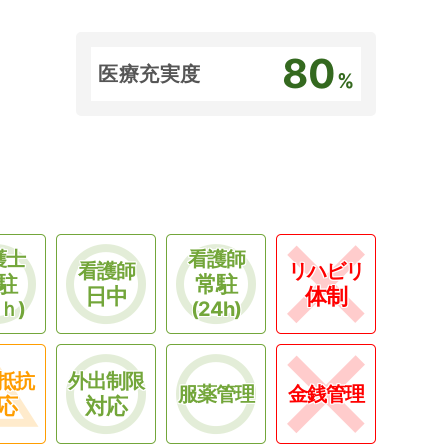
80
医療充実度
%
護士
看護師
看護師
リハビリ
駐
常駐
日中
体制
4ｈ)
(24h)
抵抗
外出制限
服薬管理
金銭管理
応
対応