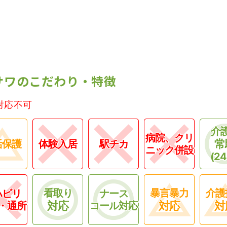
サワのこだわり・特徴
対応不可
介
病院、クリ
常
活保護
体験入居
駅チカ
ニック併設
(2
看取り
暴言暴力
介護
ハビリ
ナース
対応
対応
対
・通所
コール対応