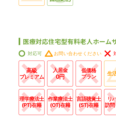
医療対応住宅型有料老人ホーム
対応可
お問い合わせください
高級
入居金
低価格
生
0円
プラン
プレミアム
理学療法士
作業療法士
言語聴覚士
リ
(PT)在籍
(OT)在籍
(ST)在籍
訪問