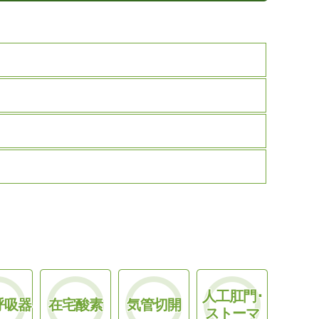
人工肛門･
呼吸器
在宅酸素
気管切開
ストーマ