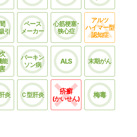
アルツ
間
ペース
心筋梗塞･
ハイマー型
メーカー
狭心症
吸引
認知症
次
パーキン
ALS
機能
末期がん
ソン病
害
疥癬
梅毒
肝炎
Ｃ型肝炎
(かいせん)