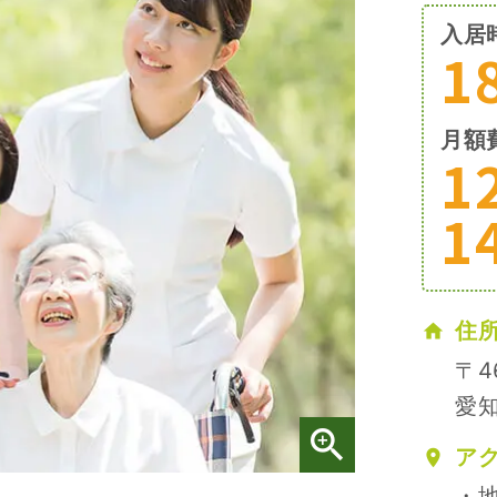
入居
1
月額
1
1
住
〒4
愛知
ア
・