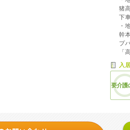
猪
下
・
幹
プバ
「
入
要介護