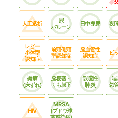
尿
人工透析
日中導尿
夜
バルーン
レビー
前頭側頭
脳血管性
小体型
ピ
型認知症
認知症
認知症
褥瘡
誤嚥性
脳梗塞・
喘
肺炎
くも膜下
気
(床ずれ)
MRSA
HIV
(ブドウ球
菌感染症)