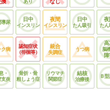
交換
なし
あり
日中
夜間
日中
夜
間導尿
インスリン
インスリン
たん吸引
たん
高
統合
認知症状
ック病
うつ病
脳
（徘徊等）
失調症
障
結核
息・
骨折・骨
リウマチ
Ｂ型
管支炎
粗しょう症
関節症
治療後