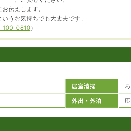
にお伝えします。
というお気持ちでも大丈夫です。
-100-0810
）
居室清掃
あ
外出・外泊
応