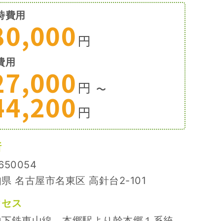
時費用
80,000
円
費用
27,000
円
〜
44,200
円
所
650054
県 名古屋市名東区 高針台2-101
クセス
地下鉄東山線 本郷駅より幹本郷１系統