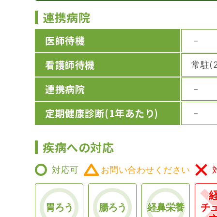
連携病院
医師待機
－
看護師待機
常駐(2
連携病院
－
定期健康診断
(1年あたり)
－
疾病への対応
対応可
お問い合わせください
胃ろう
腸ろう
経鼻栄養
チ