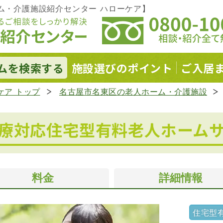
ム・介護施設紹介センター ハローケア】
ムを
検索する
施設選びの
ポイント
ご入居
ケア トップ
名古屋市名東区の老人ホーム・介護施設
療対応住宅型有料老人ホーム
料金
詳細情報
住宅型