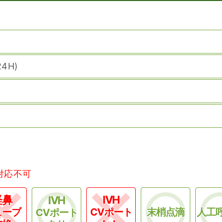
4H)
対応不可
経鼻
IVH
IVH
ューブ
CVポート
末梢点滴
人工
CVポート