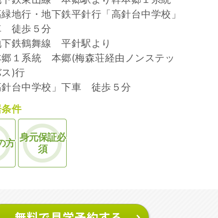
高緑地行・地下鉄平針行「高針台中学校」
車 徒歩５分
地下鉄鶴舞線 平針駅より
本郷１系統 本郷(梅森荘経由ノンステッ
ス)行
高針台中学校」下車 徒歩５分
居条件
身元保証必
の方
須
無料で見学予約する