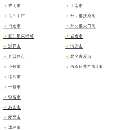
豊明市
江南市
長久手市
丹羽郡扶桑町
日進市
丹羽郡大口町
愛知郡東郷町
岩倉市
瀬戸市
清須市
春日井市
北名古屋市
小牧市
西春日井郡豊山町
稲沢市
一宮市
弥富市
あま市
愛西市
津島市