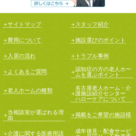
サイトマップ
スタッフ紹介
費用について
施設選びのポイント
入居の流れ
トラブル事例
認知症の方の老人ホー
よくあるご質問
ムを選ぶポイント
名古屋老人ホーム・介
老人ホームの種類
護施設紹介センター
ハローケアについて
当相談室が選ばれる理
掲載をご希望の施設様
由
成年後見・配食サービ
介護に関する医療用語