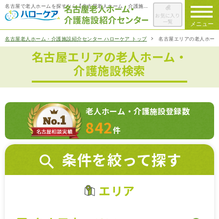
名古屋で老人ホームを探すなら【名古屋老人ホーム・介護施設紹介センター ハローケア】
お気に入り
一覧
メニュー
名古屋老人ホーム・介護施設紹介センター ハローケア トップ
名古屋エリアの老人ホー
名古屋エリアの老人ホーム・
ハローケアに
ついて
介護施設検索
老人ホームを
検索する
老人ホーム・介護施設登録数
施設選びの
ポイント
842
件
ご入居までの
流れ
条件を絞って探す
会社概要
エリア
お役立ち情報
一覧