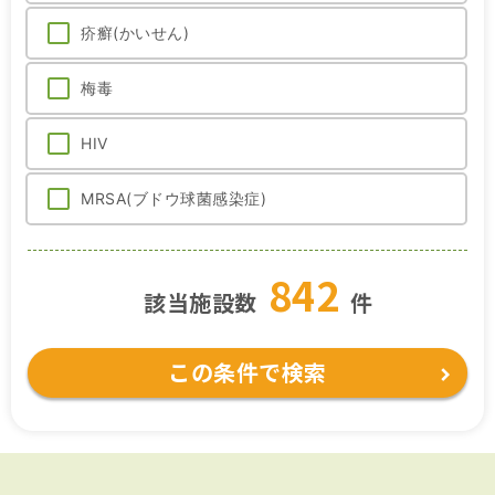
疥癬(かいせん)
梅毒
HIV
MRSA(ブドウ球菌感染症)
842
該当施設数
件
この条件で検索