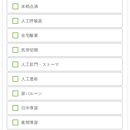
末梢点滴
人工呼吸器
在宅酸素
気管切開
人工肛門・ストーマ
人工透析
尿バルーン
日中導尿
夜間導尿