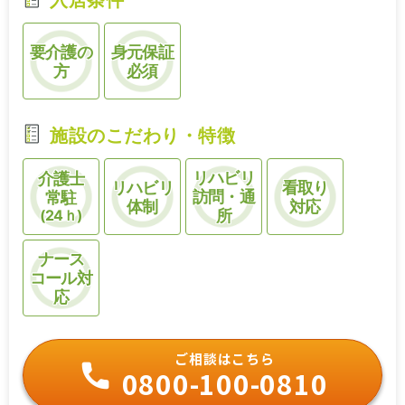
入居条件
要介護の
身元保証
方
必須
施設のこだわり・特徴
リハビリ
介護士
リハビリ
看取り
訪問・通
常駐
体制
対応
(24ｈ)
所
ナース
コール対
応
ご相談はこちら
0800-100-0810