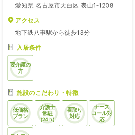
愛知県 名古屋市天白区 表山1-1208
アクセス
地下鉄八事駅から徒歩13分
入居条件
要介護の
方
施設のこだわり・特徴
ナース
介護士
低価格
看取り
コール対
常駐
プラン
対応
(24ｈ)
応