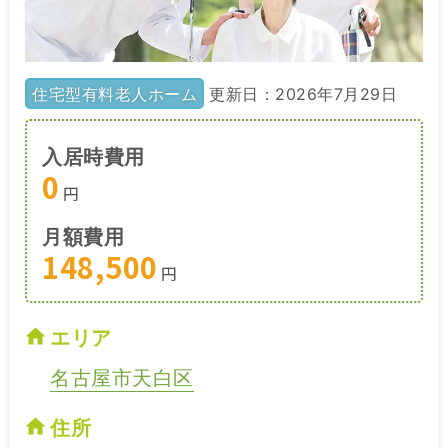
住宅型有料老人ホーム
更新日：2026年7月29日
入居時費用
0
円
月額費用
148,500
円
エリア
名古屋市天白区
住所