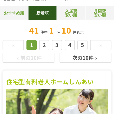
入居費
月額費
おすすめ順
新着順
安い順
安い順
41
1
10
件中
～
件
表示
1
2
3
4
5
first_page
last_page
前の10件
次の10件
keyboard_arrow_left
keyboard_arrow_right
住宅型有料老人ホームしんあい