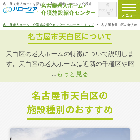
名古屋で老人ホームを探すなら【名古屋老人ホーム・介護施設紹介センター ハローケア】
お気に入り
一覧
メニュー
名古屋老人ホーム・介護施設紹介センター ハローケア トップ
名古屋市天白区の老人ホ
名古屋市天白区について
ハローケアに
ついて
老人ホームを
検索する
天白区の老人ホームの特徴について説明しま
す。天白区の老人ホームは近隣の千種区や昭
…
もっと見る
施設選びの
ポイント
名古屋市天白区の
ご入居までの
流れ
施設種別のおすすめ
会社概要
お役立ち情報
一覧