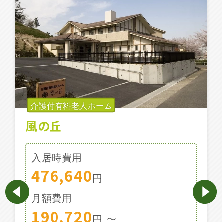
施設特集一覧
ブログ一覧
お気に入り一覧
介護付有料老人ホーム
風の丘
入居時費用
476,640
円
月額費用
190,720
円
〜