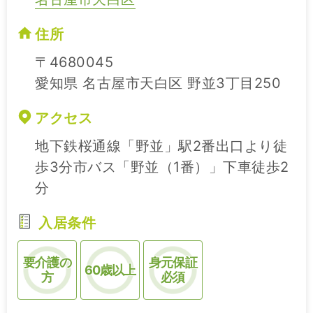
住所
〒4680045
愛知県 名古屋市天白区 野並3丁目250
アクセス
地下鉄桜通線「野並」駅2番出口より徒
歩3分市バス「野並（1番）」下車徒歩2
分
入居条件
要介護の
身元保証
60歳以上
方
必須