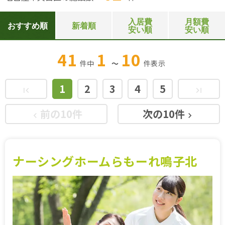
入居費
月額費
おすすめ順
新着順
安い順
安い順
41
1
10
件中
～
件
表示
1
2
3
4
5
first_page
last_page
前の10件
次の10件
keyboard_arrow_left
keyboard_arrow_right
ナーシングホームらもーれ鳴子北