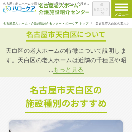
名古屋で老人ホームを探すなら【名古屋老人ホーム・介護施設紹介センター ハローケア】
お気に入り
一覧
メニュー
名古屋老人ホーム・介護施設紹介センター ハローケア トップ
名古屋市天白区の老人ホ
名古屋市天白区について
ハローケアに
ついて
老人ホームを
検索する
天白区の老人ホームの特徴について説明しま
す。天白区の老人ホームは近隣の千種区や昭
…
もっと見る
施設選びの
ポイント
名古屋市天白区の
ご入居までの
流れ
施設種別のおすすめ
会社概要
お役立ち情報
一覧