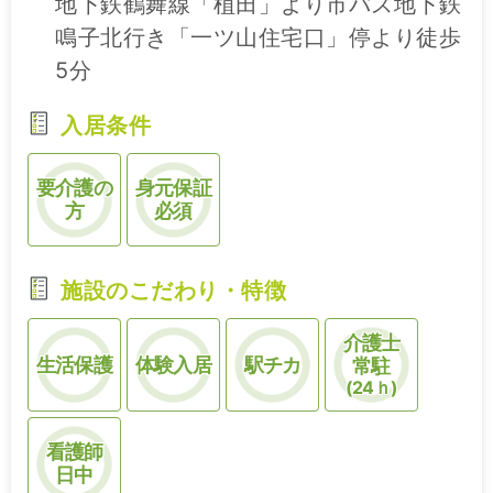
地下鉄鶴舞線「植田」より市バス地下鉄
鳴子北行き「一ツ山住宅口」停より徒歩
5分
入居条件
要介護の
身元保証
方
必須
施設のこだわり・特徴
介護士
生活保護
体験入居
駅チカ
常駐
(24ｈ)
看護師
日中