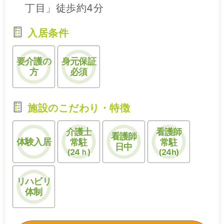
丁目」徒歩約4分
入居条件
要介護の
身元保証
方
必須
施設のこだわり・特徴
介護士
看護師
看護師
体験入居
常駐
常駐
日中
(24ｈ)
(24h)
リハビリ
体制