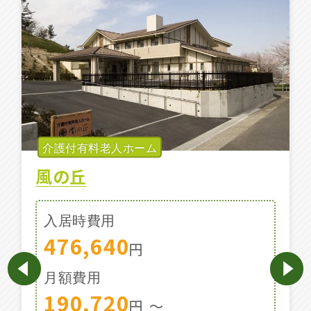
施設特集一覧
ブログ一覧
お気に入り一覧
介護付有料老人ホーム
風の丘
入居時費用
476,640
円
月額費用
190,720
円
〜