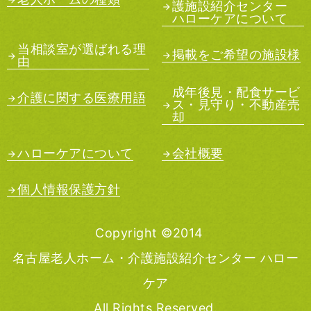
護施設紹介センター
ハローケアについて
当相談室が選ばれる理
掲載をご希望の施設様
由
成年後見・配食サービ
介護に関する医療用語
ス・見守り・不動産売
却
ハローケアについて
会社概要
個人情報保護方針
Copyright ©2014
名古屋老人ホーム・介護施設紹介センター ハロー
ケア
All Rights Reserved.