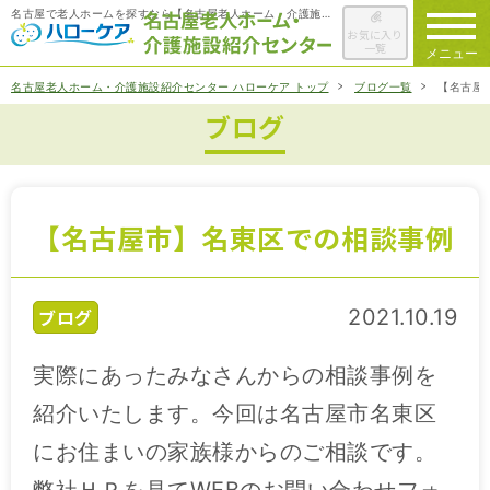
名古屋で老人ホームを探すなら【名古屋老人ホーム・介護施設紹介センター ハローケア】
お気に入り
一覧
メニュー
名古屋老人ホーム・介護施設紹介センター ハローケア トップ
ブログ一覧
【名古屋
ブログ
ハローケアに
ついて
老人ホームを
検索する
【名古屋市】名東区での相談事例
施設選びの
ポイント
ブログ
2021.10.19
ご入居までの
流れ
実際にあったみなさんからの相談事例を
会社概要
紹介いたします。今回は名古屋市名東区
にお住まいの家族様からのご相談です。
お役立ち情報
一覧