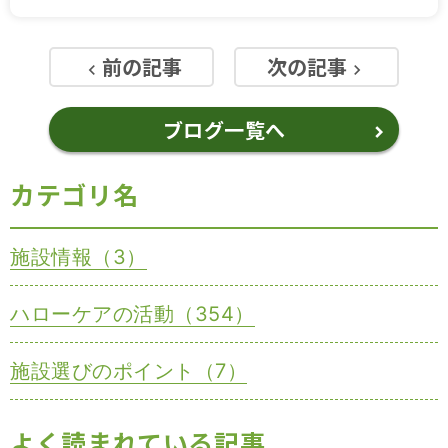
前の記事
次の記事
keyboard_arrow_left
keyboard_arrow_right
ブログ一覧へ
カテゴリ名
施設情報（3）
ハローケアの活動（354）
施設選びのポイント（7）
よく読まれている記事