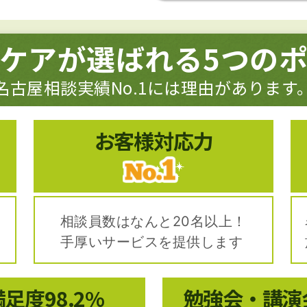
ケアが選ばれる
5つの
名古屋相談実績No.1には理由があります
お客様対応力
！
相談員数はなんと20名以上！
手厚いサービスを提供します
満足度
98.2%
勉強会・講演