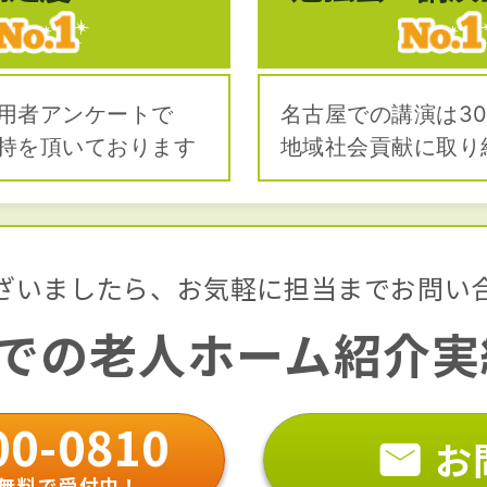
用者アンケートで
名古屋での講演は30
持を頂いております
地域社会貢献に取り
ざいましたら、
お気軽に担当までお問い
での
老人ホーム紹介実績
00-0810
お
無料で受付中！