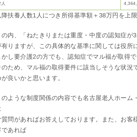
2人
4,36
以降扶養人数1人につき所得基準額＋38万円を上
この内、「ねたきりまたは重度・中度の認知症が
が有りますが、この具体的な基準に関しては役所
しかし要介護2の方でも、認知症でマル福が取得
そのため、マル福の取得要件に該当しそうな状況
のが良いかと思います。
このような制度関係の内容でも名古屋老人ホーム
は
ご質問があればお答えしております。また、お客
容であれば