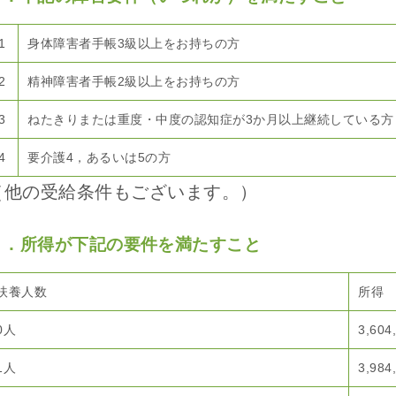
1
身体障害者手帳3級以上をお持ちの方
2
精神障害者手帳2級以上をお持ちの方
3
ねたきりまたは重度・中度の認知症が3か月以上継続している方
4
要介護4，あるいは5の方
（他の受給条件もございます。）
３．所得が下記の要件を満たすこと
扶養人数
所得
0人
3,60
1人
3,98