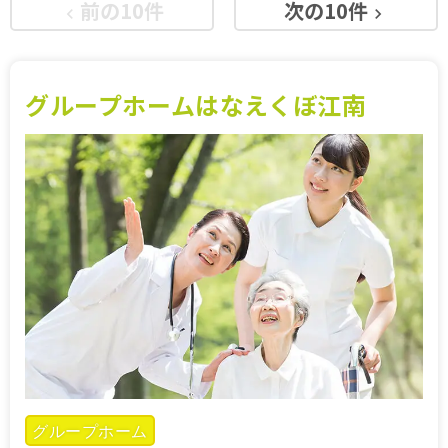
前の10件
次の10件
keyboard_arrow_left
keyboard_arrow_right
施設特集一覧
ブログ一覧
グループホームはなえくぼ江南
お気に入り一覧
グループホーム