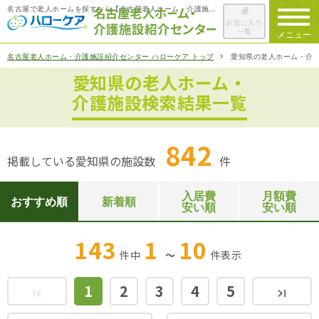
名古屋で老人ホームを探すなら【名古屋老人ホーム・介護施設紹介センター ハローケア】
お気に入り
一覧
メニュー
名古屋老人ホーム・介護施設紹介センター ハローケア トップ
愛知県の老人ホーム・介
愛知県の老人ホーム・
ハローケアに
ついて
介護施設検索結果一覧
老人ホームを
検索する
842
掲載している愛知県の施設数
件
施設選びの
ポイント
入居費
月額費
おすすめ順
新着順
安い順
安い順
ご入居までの
流れ
143
1
10
件中
～
件
表示
会社概要
1
2
3
4
5
first_page
last_page
お役立ち情報
一覧