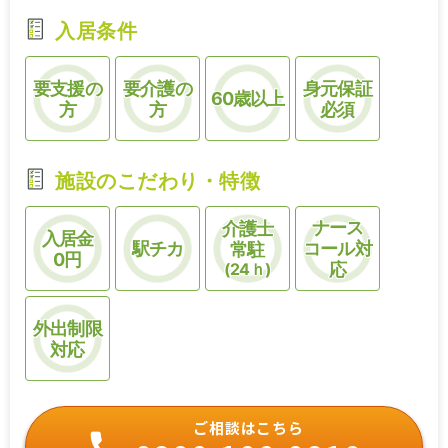
入居条件
要支援の
要介護の
身元保証
60歳以上
方
方
必須
施設のこだわり・特徴
ナース
介護士
入居金
駅チカ
コール対
常駐
0円
(24ｈ)
応
外出制限
対応
ご相談はこちら