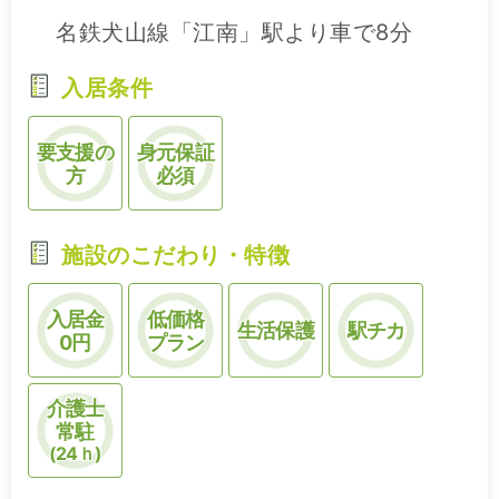
名鉄犬山線「江南」駅より車で8分
入居条件
要支援の
身元保証
方
必須
施設のこだわり・特徴
入居金
低価格
生活保護
駅チカ
0円
プラン
介護士
常駐
(24ｈ)