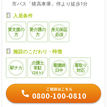
市バス「猪高車庫」停より徒歩1分
入居条件
要支援の
要介護の
身元保証
方
方
必須
施設のこだわり・特徴
介護士
看護師
看取り
駅チカ
常駐
日中
対応
(24ｈ)
ご相談はこちら
0800-100-0810