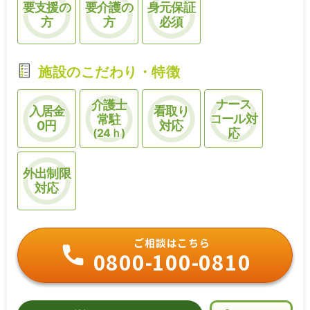
要支援の
要介護の
身元保証
方
方
必須
施設のこだわり・特徴
ナース
介護士
入居金
看取り
コール対
常駐
0円
対応
(24ｈ)
応
外出制限
対応
ご相談はこちら
0800-100-0810