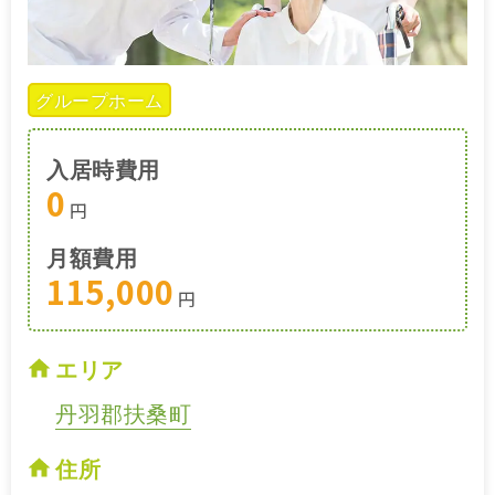
グループホーム
入居時費用
0
円
月額費用
115,000
円
エリア
丹羽郡扶桑町
住所