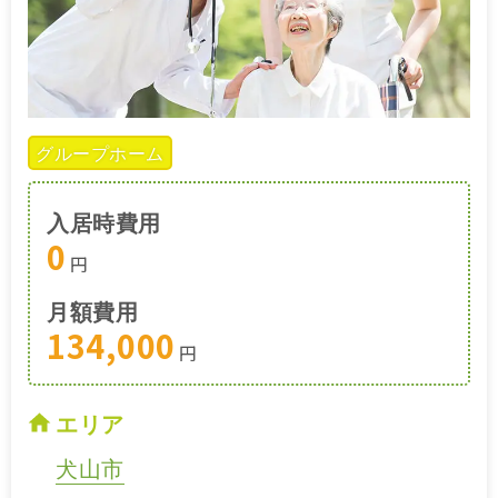
グループホーム
入居時費用
0
円
月額費用
134,000
円
エリア
犬山市