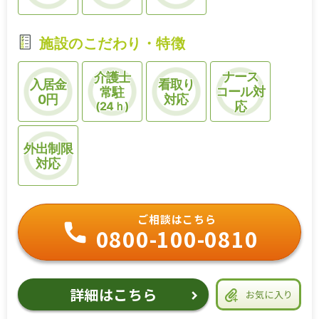
施設のこだわり・特徴
ナース
介護士
入居金
看取り
コール対
常駐
0円
対応
(24ｈ)
応
外出制限
対応
ご相談はこちら
0800-100-0810
詳細はこちら
お気に入り