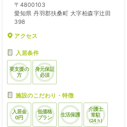
〒4800103
愛知県 丹羽郡扶桑町 大字柏森字辻田
398
アクセス
入居条件
要支援の
身元保証
方
必須
施設のこだわり・特徴
介護士
入居金
低価格
生活保護
常駐
0円
プラン
(24ｈ)