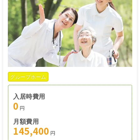
グループホーム
入居時費用
0
円
月額費用
145,400
円