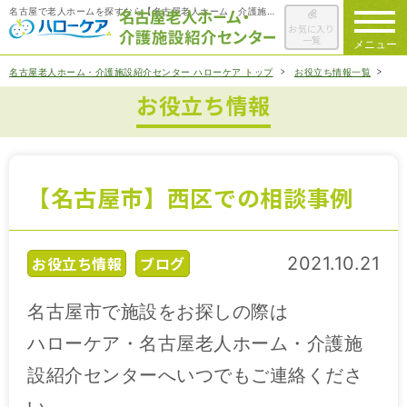
名古屋で老人ホームを探すなら【名古屋老人ホーム・介護施設紹介センター ハローケア】
お気に入り
一覧
メニュー
名古屋老人ホーム・介護施設紹介センター ハローケア トップ
お役立ち情報一覧
【
お役立ち情報
ハローケアに
ついて
老人ホームを
検索する
【名古屋市】西区での相談事例
施設選びの
ポイント
お役立ち情報
ブログ
2021.10.21
ご入居までの
流れ
名古屋市で施設をお探しの際は
会社概要
ハローケア・名古屋老人ホーム・介護施
設紹介センターへいつでもご連絡くださ
お役立ち情報
一覧