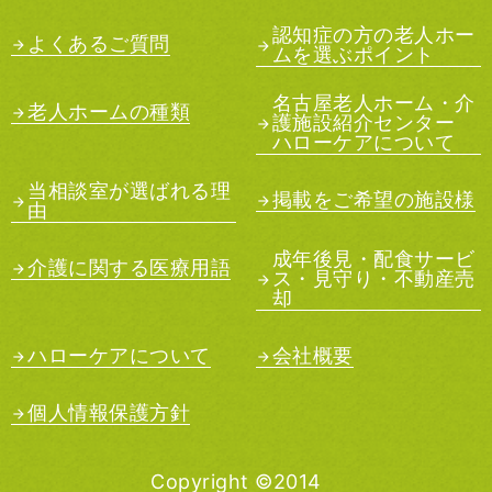
認知症の方の老人ホー
よくあるご質問
ムを選ぶポイント
名古屋老人ホーム・介
老人ホームの種類
護施設紹介センター
ハローケアについて
当相談室が選ばれる理
掲載をご希望の施設様
由
成年後見・配食サービ
介護に関する医療用語
ス・見守り・不動産売
却
ハローケアについて
会社概要
個人情報保護方針
Copyright ©2014