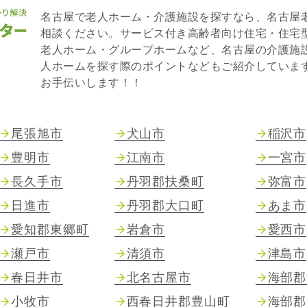
名古屋で老人ホーム・介護施設を探すなら、名古屋
相談ください。サービス付き高齢者向け住宅・住宅
老人ホーム・グループホームなど、名古屋の介護施
人ホームを探す際のポイントなどもご紹介していま
お手伝いします！！
尾張旭市
犬山市
稲沢市
豊明市
江南市
一宮市
長久手市
丹羽郡扶桑町
弥富市
日進市
丹羽郡大口町
あま市
愛知郡東郷町
岩倉市
愛西市
瀬戸市
清須市
津島市
春日井市
北名古屋市
海部郡
小牧市
西春日井郡豊山町
海部郡