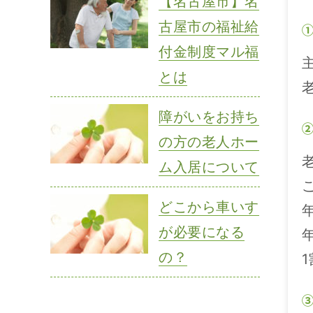
【名古屋市】名
古屋市の福祉給
付金制度マル福
とは
障がいをお持ち
の方の老人ホー
ム入居について
どこから車いす
が必要になる
の？