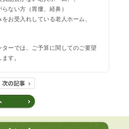
がらない方（胃瘻、経鼻）
みをお受入れしている老人ホーム、
ンターでは、ご予算に関してのご要望
します。
次の記事
keyboard_arrow_right
へ