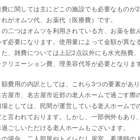
雑費に関しては主にどこの施設でも必要なものが
それがオムツ代、お薬代（医療費）です。
この二つはオムツを利用されている方、お薬を飲
必ず必要になります。使用量によって金額が異な
また、雑費については上記2点以外にも水光熱費
レクリエーション費、理美容代等が必要となりま
月額費用の内訳としては、これら3つの要素があ
名古屋市、名古屋市近郊の老人ホームで過ごす際
相場としては、民間が運営している老人ホームでの
だと言われております。しかし、一部例外もあり、
お過ごしいただける老人ホームもございます。
その場合、二人部屋やトイレなし居室、看護師の