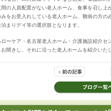
夜間の人員配置がない老人ホーム、食事を召し上
のみをお受入れしている老人ホーム、難病の方の
お泊まりデイ等の選択肢となります。
ハローケア・名古屋老人ホーム・介護施設紹介セ
もお聞きし、それに沿った老人ホームを紹介いた
前の記事
keyboard_arrow_left
ブログ一覧